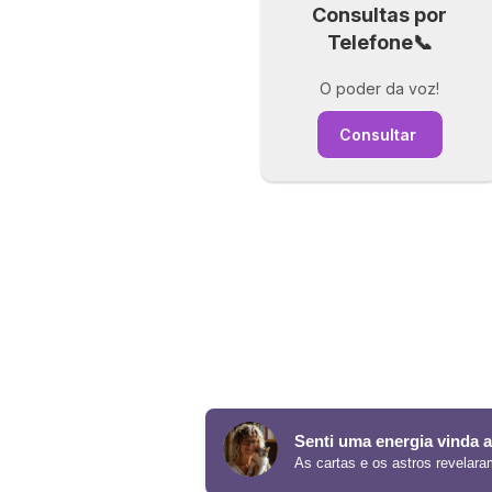
Consultas por
Telefone📞
O poder da voz!
Consultar
Senti uma energia vinda a
As cartas e os astros revelar