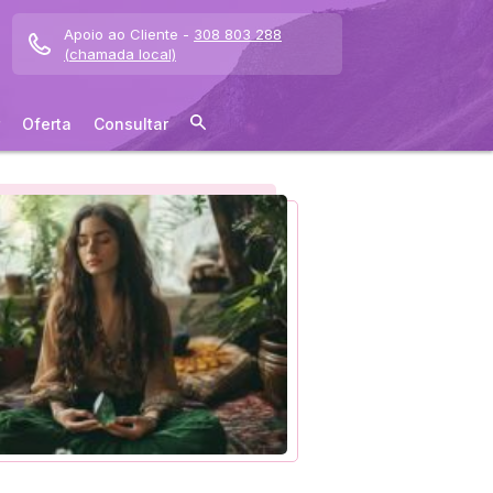
Apoio ao Cliente -
308 803 288
(chamada local)
Oferta
Consultar