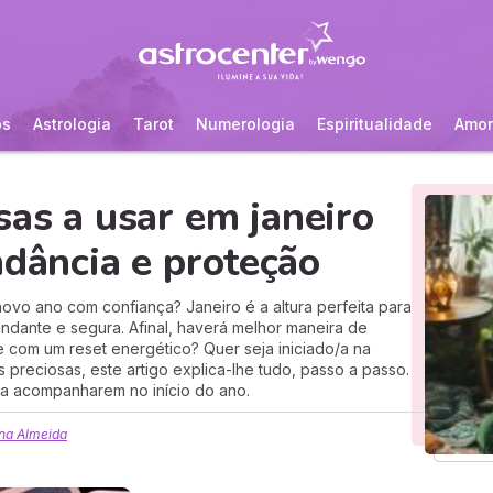
os
Astrologia
Tarot
Numerologia
Espiritualidade
Amor
sas a usar em janeiro
ndância e proteção
ovo ano com confiança? Janeiro é a altura perfeita para
ndante e segura. Afinal, haverá melhor maneira de
 com um reset energético? Quer seja iniciado/a na
 preciosas, este artigo explica-lhe tudo, passo a passo.
o/a acompanharem no início do ano.
na Almeida