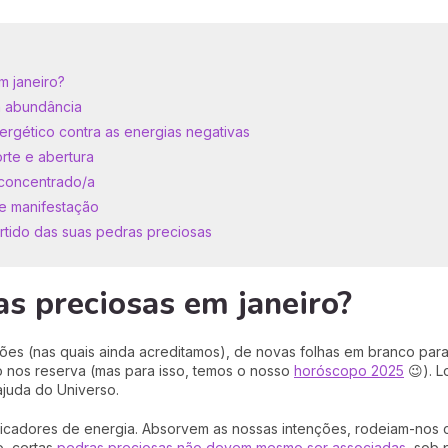
m janeiro?
 a abundância
ergético contra as energias negativas
orte e abertura
r concentrado/a
o e manifestação
artido das suas pedras preciosas
s preciosas em janeiro?
ções (nas quais ainda acreditamos), de novas folhas em branco pa
 nos reserva (mas para isso, temos o nosso
horóscopo 2025
😉). L
juda do Universo.
icadores de energia. Absorvem as nossas intenções, rodeiam-nos 
o, certas
pedras preciosas não devem mesmo ser associadas
, sob