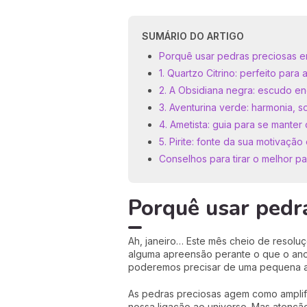
SUMÁRIO DO ARTIGO
Porquê usar pedras preciosas e
1. Quartzo Citrino: perfeito para
2. A Obsidiana negra: escudo en
3. Aventurina verde: harmonia, s
4. Ametista: guia para se mante
5. Pirite: fonte da sua motivaçã
Conselhos para tirar o melhor p
Porquê usar pedra
Ah, janeiro… Este mês cheio de resolu
alguma apreensão perante o que o ano
poderemos precisar de uma pequena a
As pedras preciosas agem como amplif
nossa ligação ao universo. Mas atençã