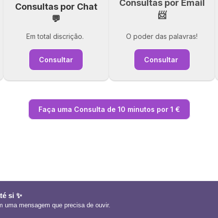
Consultas por Email
Consultas por Chat
📨
💬
Em total discrição.
O poder das palavras!
Consultar
Consultar
Faça uma Consulta de 10 minutos por 1 €
té si ✨
am uma mensagem que precisa de ouvir.