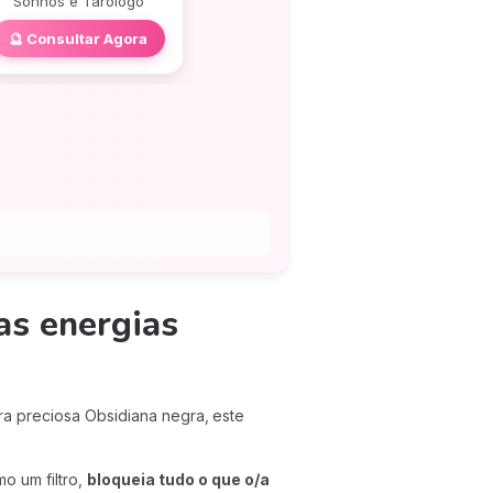
Sonhos e Tarólogo
🔮 Consultar Agora
as energias
ra preciosa Obsidiana negra,
este
o um filtro,
bloqueia tudo o que o/a