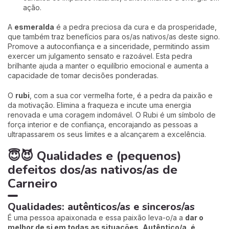
ação.
A
esmeralda
é a pedra preciosa da cura e da prosperidade,
que também traz benefícios para os/as nativos/as deste signo.
Promove a autoconfiança e a sinceridade, permitindo assim
exercer um julgamento sensato e razoável. Esta pedra
brilhante ajuda a manter o equilíbrio emocional e aumenta a
capacidade de tomar decisões ponderadas.
O
rubi
, com a sua cor vermelha forte, é a pedra da paixão e
da motivação. Elimina a fraqueza e incute uma energia
renovada e uma coragem indomável. O Rubi é um símbolo de
força interior e de confiança, encorajando as pessoas a
ultrapassarem os seus limites e a alcançarem a excelência.
😇😈 Qualidades e (pequenos)
defeitos dos/as nativos/as de
Carneiro
Qualidades: autênticos/as e sinceros/as
É uma pessoa apaixonada e essa paixão leva-o/a a
dar o
melhor de si em todas as situações.
Autêntico/a, é