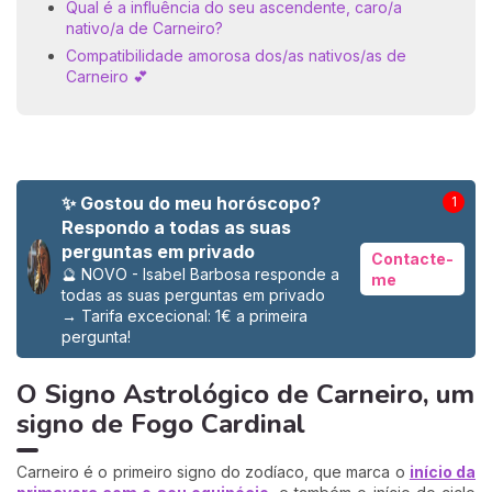
Qual é a influência do seu ascendente, caro/a
nativo/a de Carneiro?
Compatibilidade amorosa dos/as nativos/as de
Carneiro 💕
✨ Gostou do meu horóscopo?
1
Respondo a todas as suas
perguntas em privado
Contacte-
🔮 NOVO - Isabel Barbosa responde a
me
todas as suas perguntas em privado
→
Tarifa excecional: 1€ a primeira
pergunta!
O Signo Astrológico de Carneiro, um
signo de Fogo Cardinal
Carneiro é o primeiro signo do zodíaco, que marca o
início da