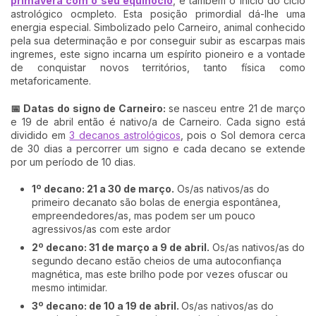
primavera com o seu equinócio
, e também o início do ciclo
astrológico ocmpleto. Esta posição primordial dá-lhe uma
energia especial. Simbolizado pelo Carneiro, animal conhecido
pela sua determinação e por conseguir subir as escarpas mais
ingremes, este signo incarna um espírito pioneiro e a vontade
de conquistar novos territórios, tanto física como
metaforicamente.
📅 Datas do signo de Carneiro:
se nasceu entre 21 de março
e 19 de abril então é nativo/a de Carneiro. Cada signo está
dividido em
3 decanos astrológicos
, pois o Sol demora cerca
de 30 dias a percorrer um signo e cada decano se extende
por um período de 10 dias.
1º decano: 21 a 30 de março.
Os/as nativos/as do
primeiro decanato são bolas de energia espontânea,
empreendedores/as, mas podem ser um pouco
agressivos/as com este ardor
2º decano: 31 de março a 9 de abril.
Os/as nativos/as do
segundo decano estão cheios de uma autoconfiança
magnética, mas este brilho pode por vezes ofuscar ou
mesmo intimidar.
3º decano: de 10 a 19 de abril.
Os/as nativos/as do