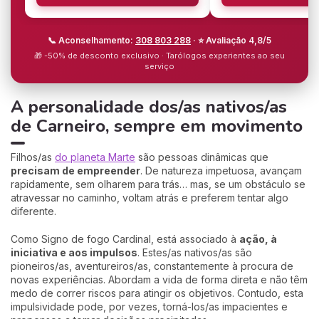
📞 Aconselhamento:
308 803 288
· ⭐ Avaliação 4,8/5
🎁 -50% de desconto exclusivo · Tarólogos experientes ao seu
serviço
A personalidade dos/as nativos/as
de Carneiro, sempre em movimento
Filhos/as
do planeta Marte
são pessoas dinâmicas que
precisam de empreender
. De natureza impetuosa, avançam
rapidamente, sem olharem para trás… mas, se um obstáculo se
atravessar no caminho, voltam atrás e preferem tentar algo
diferente.
Como Signo de fogo Cardinal, está associado à
ação, à
iniciativa e aos impulsos
. Estes/as nativos/as são
pioneiros/as, aventureiros/as, constantemente à procura de
novas experiências. Abordam a vida de forma direta e não têm
medo de correr riscos para atingir os objetivos. Contudo, esta
impulsividade pode, por vezes, torná-los/as impacientes e