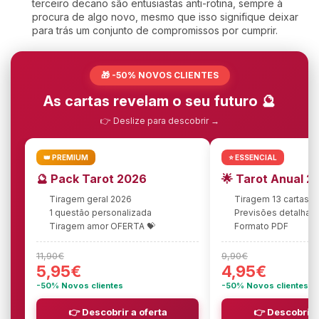
terceiro decano são entusiastas anti-rotina, sempre à
procura de algo novo, mesmo que isso signifique deixar
para trás um conjunto de compromissos por cumprir.
🎁 -50% NOVOS CLIENTES
As cartas revelam o seu futuro 🔮
👉 Deslize para descobrir →
👑 PREMIUM
⭐ ESSENCIAL
🔮 Pack Tarot 2026
🌟 Tarot Anual 2
Tiragem geral 2026
Tiragem 13 cartas
1 questão personalizada
Previsões detalhad
Tiragem amor OFERTA 💝
Formato PDF
11,90€
9,90€
5,95€
4,95€
-50% Novos clientes
-50% Novos clientes
👉 Descobrir a oferta
👉 Descobrir 