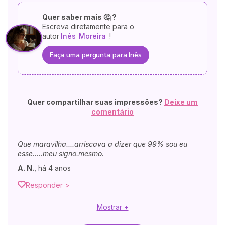
Quer saber mais 🤔 ?
Escreva diretamente para o
autor
Inês
Moreira
!
Faça uma pergunta para Inês
Quer compartilhar suas impressões?
Deixe um
comentário
Que maravilha....arriscava a dizer que 99% sou eu
esse.....meu signo.mesmo.
A. N.
,
há 4 anos
Responder >
Mostrar +