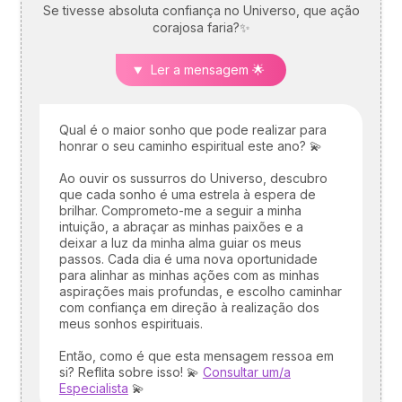
ter a hora e o local do seu
Se tivesse absoluta confiança no Universo, que ação
nascimento.
corajosa faria?✨
Ler a mensagem 🌟
Qual é o maior sonho que pode realizar para
honrar o seu caminho espiritual este ano? 💫
Ao ouvir os sussurros do Universo, descubro
que cada sonho é uma estrela à espera de
brilhar. Comprometo-me a seguir a minha
intuição, a abraçar as minhas paixões e a
deixar a luz da minha alma guiar os meus
passos. Cada dia é uma nova oportunidade
para alinhar as minhas ações com as minhas
aspirações mais profundas, e escolho caminhar
com confiança em direção à realização dos
meus sonhos espirituais.
Então, como é que esta mensagem ressoa em
si? Reflita sobre isso! 💫
Consultar um/a
Especialista
💫