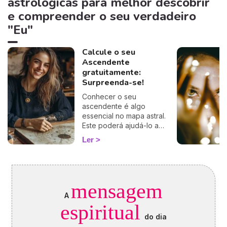
astrológicas para melhor descobrir
e compreender o seu verdadeiro
"Eu"
Calcule o seu
Ascendente
gratuitamente:
Surpreenda-se!
Conhecer o seu
ascendente é algo
essencial no mapa astral.
Este poderá ajudá-lo a
compreender o porquê de
Ler
alguns comportamentos e
que imagem transmite aos
outros… Calcule o seu
ascendente gratuitamente e
descubra como este
mensagem
influencia o seu Signo Solar
A
e as suas relações. É um
espiritual
cálculo simples e fiável a
do dia
100%, apenas precisa de