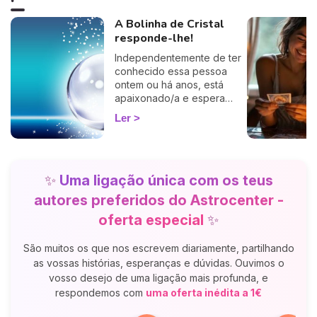
A Bolinha de Cristal
responde-lhe!
Independentemente de ter
conhecido essa pessoa
ontem ou há anos, está
apaixonado/a e espera
desesperadamente por um
Ler
telefonema ou uma
mensagem? Mas, nem sinal
de vida… Será que essa
pessoa nutre os mesmos
✨
Uma ligação única com os teus
sentimentos por si? Estará a
pensar em si neste
autores preferidos do Astrocenter -
momento?
oferta especial
✨
São muitos os que nos escrevem diariamente, partilhando
as vossas histórias, esperanças e dúvidas. Ouvimos o
vosso desejo de uma ligação mais profunda, e
respondemos com
uma oferta inédita a 1€