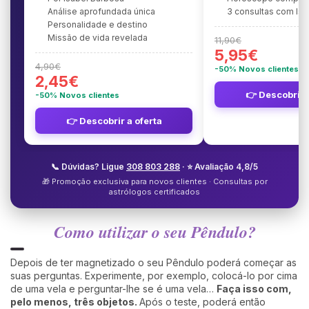
Análise aprofundada única
3 consultas com Is
Personalidade e destino
Missão de vida revelada
11,90€
5,95€
4,90€
-50% Novos clientes
2,45€
👉 Descobrir 
-50% Novos clientes
👉 Descobrir a oferta
📞 Dúvidas? Ligue
308 803 288
· ⭐ Avaliação 4,8/5
🎁 Promoção exclusiva para novos clientes · Consultas por
astrólogos certificados
Como utilizar o seu Pêndulo?
Depois de ter magnetizado o seu Pêndulo poderá começar as
suas perguntas. Experimente, por exemplo, colocá-lo por cima
de uma vela e perguntar-lhe se é uma vela…
Faça isso com,
pelo menos, três objetos.
Após o teste, poderá então