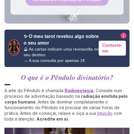
1
✨ O meu tarot revelou algo sobre
o seu amor
Contacte-
🔮 As cartas indicam uma reviravolta no
me
seu destino
→ A sua consulta por apenas 1€
O que é o Pêndulo divinatório?
A arte do Pêndulo é chamada
Radioestesia
.
Consiste num
processo de adivinhação baseado na
radiação emitida pelo
corpo humano
. Antes de dominar completamente o
funcionamento do Pêndulo irá precisar de várias horas de
prática. Antes de começar, relaxe e oiça a sua
intuição
com
toda a atenção.
Acredite em si.