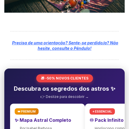
Precisa de uma orientação? Sente-se perdido/a? Não
hesite, consulte o Pêndulo!
🎁 -50% NOVOS CLIENTES
Descubra os segredos dos astros ✨
👉 Deslize para descobrir →
👑 PREMIUM
⭐ ESSENCIAL
✨ Mapa Astral Completo
♾️ Pack Infinito 
Por Isabel Barbosa
Horóscopo complet