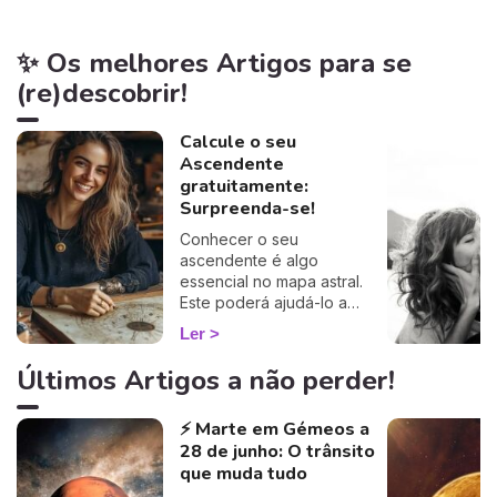
✨ Os melhores Artigos para se
(re)descobrir!
Calcule o seu
Ascendente
gratuitamente:
Surpreenda-se!
Conhecer o seu
ascendente é algo
essencial no mapa astral.
Este poderá ajudá-lo a
compreender o porquê de
Ler
alguns comportamentos e
que imagem transmite aos
Últimos Artigos a não perder!
outros… Calcule o seu
ascendente gratuitamente e
⚡ Marte em Gémeos a
descubra como este
28 de junho: O trânsito
influencia o seu Signo Solar
e as suas relações. É um
que muda tudo
cálculo simples e fiável a