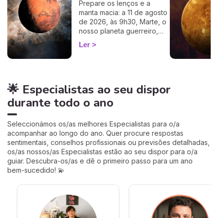
Prepare os lenços e a
100%, apenas precisa de
manta macia: a 11 de agosto
ter a hora e o local do seu
de 2026, às 9h30, Marte, o
nascimento.
nosso planeta guerreiro,
guarda a espada, deixa a
Ler
agitação mental de Gémeos
e aninha-se no signo terno
e lunar do Caranguejo, até
cerca de 27 de setembro.
🌟 Especialistas ao seu dispor
Muitos astrólogos
desprezam este trânsito por
durante todo o ano
o acharem «fraco»… mas eu
vou mostrar-lhe porque é
talvez um dos mais
Seleccionámos os/as melhores Especialistas para o/a
profundamente humanos do
acompanhar ao longo do ano. Quer procure respostas
ano. Siga-me: o seu
sentimentais, conselhos profissionais ou previsões detalhadas,
coração vai perceber. 💛
os/as nossos/as Especialistas estão ao seu dispor para o/a
guiar. Descubra-os/as e dê o primeiro passo para um ano
bem-sucedido! 💫