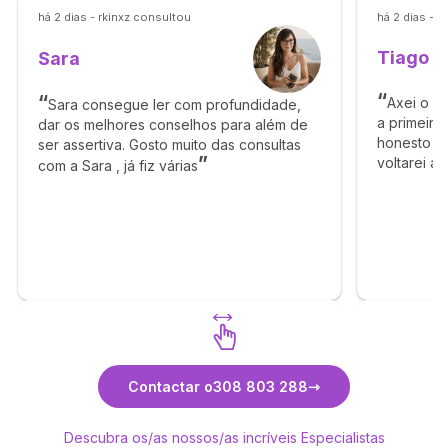
há 2 dias - rkinxz consultou
há 2 dias - 
Tiago
Sara
Axei o T
Sara consegue ler com profundidade,
a primeira
dar os melhores conselhos para além de
honesto e 
ser assertiva. Gosto muito das consultas
voltarei a
com a Sara , já fiz várias
obrigado p
Descubra Sara
Contactar o
308 803 288
Descubra os/as nossos/as incríveis Especialistas