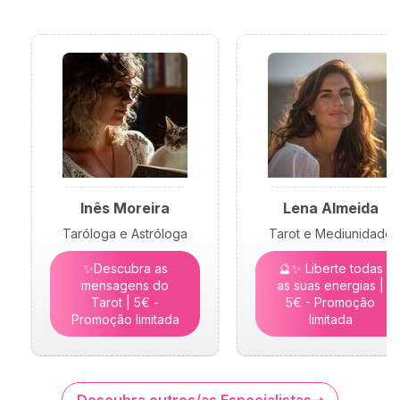
Inês Moreira
Lena Almeida
Taróloga e Astróloga
Tarot e Mediunidade
✨Descubra as
🔮✨ Liberte todas
mensagens do
as suas energias |
Tarot | 5€ -
5€ - Promoção
Promoção limitada
limitada
Descubra outros/as Especialistas