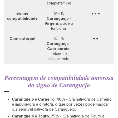
completam-se
Bonne
♋ - ♍
♥ ♥ ♥
compatibilidade
Caranguejo
-
Virgem:
poderá
funcionar
Com esforço!
♋ - ♑
♥ ♥
Caranguejo
-
Capricórnio:
irritam-se
mutuamente
Percentagem de compatibilidade amorosa
do signo de Caranguejo
Caranguejo e Carneiro: 40%
- O/a nativo/a de Carneiro
é impulsivo/a e direto/a, o que por vezes pode magoar
o/a sensível nativo/a de Caranguejo.
Caranguejo e Touro: 75%
- O/a nativo/a de Touro é