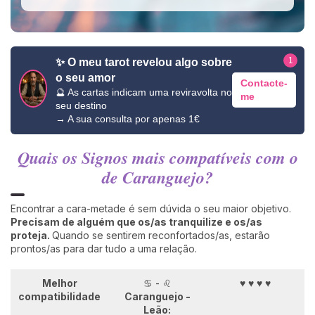
1
✨ O meu tarot revelou algo sobre
o seu amor
Contacte-
🔮 As cartas indicam uma reviravolta no
me
seu destino
→ A sua consulta por apenas 1€
Quais os Signos mais compatíveis com o
de Caranguejo?
Encontrar a cara-metade é sem dúvida o seu maior objetivo.
Precisam de alguém que os/as tranquilize e os/as
proteja.
Quando se sentirem reconfortados/as, estarão
prontos/as para dar tudo a uma relação.
Melhor
♋ - ♌
♥ ♥ ♥ ♥
compatibilidade
Caranguejo
-
Leão
: