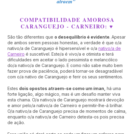
atraem"
COMPATIBILIDADE AMOROSA
CARANGUEJO - CARNEIRO: ♥
São tão diferentes que
o desequilíbrio é evidente
. Apesar
de ambos serem pessoas honestas, a verdade é que o/a
nativo/a de Caranguejo é hipersensível e o/a
nativo/a de
Carneiro
é suscetível. Este/a é vivo/a e otimista e terá
dificuldades em aceitar o lado pessimista e melancólico
do/a nativo/a de Caranguejo. E como não sabe muito bem
fazer prova de paciência, poderá tornar-se desagradável
com o/a nativo de Caranguejo e ferir os seus sentimentos.
Estes
dois opostos atraem-se como um íman,
há uma
forte ligação, algo mágico, mas é um desafio manter viva
esta chama. O/a nativo/a de Caranguejo mostrará devoção
e amor pelo/a nativo/a de Carneiro e permitir-lhe-á brilhar.
O/a nativo/a de Caranguejo precisa de momentos de calma,
enquanto o/a nativo/a de Carneiro detesta-os pois precisa
de ação.