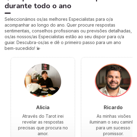
desprezam este trânsito por
durante todo o ano
o acharem «fraco»… mas eu
vou mostrar-lhe porque é
talvez um dos mais
Seleccionámos os/as melhores Especialistas para o/a
profundamente humanos do
acompanhar ao longo do ano. Quer procure respostas
ano. Siga-me: o seu
sentimentais, conselhos profissionais ou previsões detalhadas,
coração vai perceber. 💛
os/as nossos/as Especialistas estão ao seu dispor para o/a
guiar. Descubra-os/as e dê o primeiro passo para um ano
bem-sucedido! 💫
Alicia
Ricardo
Através do Tarot irei
As minhas visões
revelar as respostas
iluminam o seu caminho
precisas que procura no
para um sucesso
amor.
promissor.