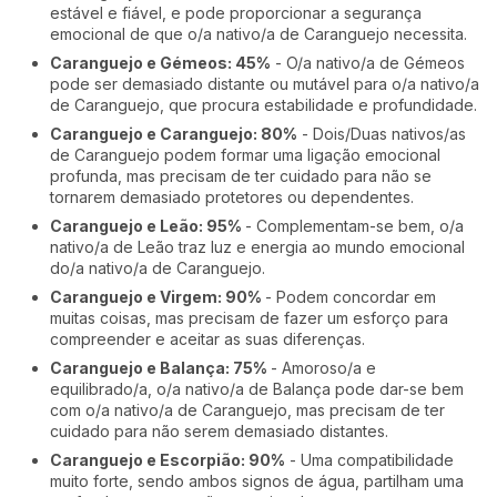
estável e fiável, e pode proporcionar a segurança
emocional de que o/a nativo/a de Caranguejo necessita.
Caranguejo e Gémeos: 45%
- O/a nativo/a de Gémeos
pode ser demasiado distante ou mutável para o/a nativo/a
de Caranguejo, que procura estabilidade e profundidade.
Caranguejo e Caranguejo: 80%
- Dois/Duas nativos/as
de Caranguejo podem formar uma ligação emocional
profunda, mas precisam de ter cuidado para não se
tornarem demasiado protetores ou dependentes.
Caranguejo e Leão: 95%
- Complementam-se bem, o/a
nativo/a de Leão traz luz e energia ao mundo emocional
do/a nativo/a de Caranguejo.
Caranguejo e Virgem: 90%
- Podem concordar em
muitas coisas, mas precisam de fazer um esforço para
compreender e aceitar as suas diferenças.
Caranguejo e Balança: 75%
- Amoroso/a e
equilibrado/a, o/a nativo/a de Balança pode dar-se bem
com o/a nativo/a de Caranguejo, mas precisam de ter
cuidado para não serem demasiado distantes.
Caranguejo e Escorpião: 90%
- Uma compatibilidade
muito forte, sendo ambos signos de água, partilham uma