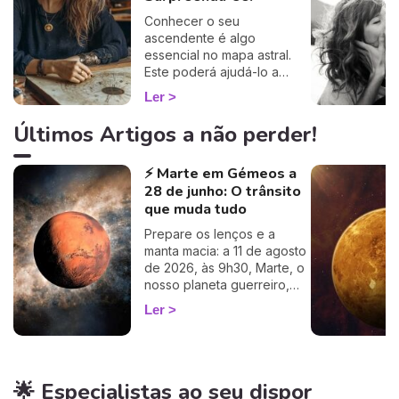
Conhecer o seu
ascendente é algo
essencial no mapa astral.
Este poderá ajudá-lo a
compreender o porquê de
Ler
alguns comportamentos e
que imagem transmite aos
Últimos Artigos a não perder!
outros… Calcule o seu
ascendente gratuitamente e
⚡ Marte em Gémeos a
descubra como este
28 de junho: O trânsito
influencia o seu Signo Solar
e as suas relações. É um
que muda tudo
cálculo simples e fiável a
Prepare os lenços e a
100%, apenas precisa de
manta macia: a 11 de agosto
ter a hora e o local do seu
de 2026, às 9h30, Marte, o
nascimento.
nosso planeta guerreiro,
guarda a espada, deixa a
Ler
agitação mental de Gémeos
e aninha-se no signo terno
e lunar do Caranguejo, até
cerca de 27 de setembro.
🌟 Especialistas ao seu dispor
Muitos astrólogos