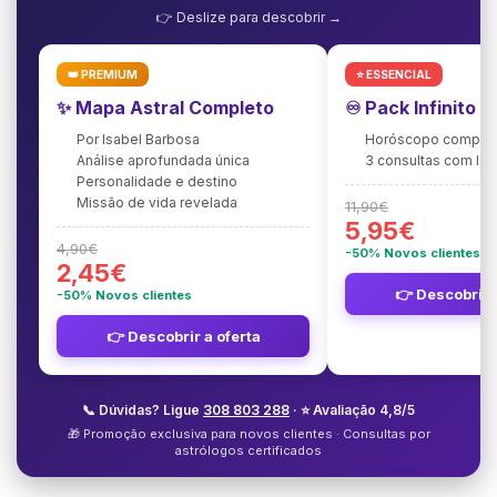
👉 Deslize para descobrir →
👑 PREMIUM
⭐ ESSENCIAL
✨ Mapa Astral Completo
♾️ Pack Infinito 
Por Isabel Barbosa
Horóscopo complet
Análise aprofundada única
3 consultas com Is
Personalidade e destino
Missão de vida revelada
11,90€
5,95€
4,90€
-50% Novos clientes
2,45€
👉 Descobrir 
-50% Novos clientes
👉 Descobrir a oferta
📞 Dúvidas? Ligue
308 803 288
· ⭐ Avaliação 4,8/5
🎁 Promoção exclusiva para novos clientes · Consultas por
astrólogos certificados