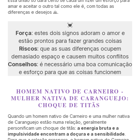
Essa união só dará certo se cada um fizer um esforço para
amar e aceitar o outro tal como ele é, com todas as
diferenças e desejos 🙏.
💓
Força
: estes dois signos adoram o amor e
estão prontos para fazer grandes coisas
Riscos
: que as suas diferenças ocupem
demasiado espaço e causem muitos conflitos
Conselhos
: é necessário uma boa comunicação
e esforço para que as coisas funcionem
HOMEM NATIVO DE CARNEIRO -
MULHER NATIVA DE CARANGUEJO:
CHOQUE DE TITÃS
Quando um homem nativo de Carneiro e uma mulher nativa
de Caranguejo estão numa relação, geralmente
personificam um choque de titãs:
a energia bruta e a
impulsividade encontram a doçura e a sensibilidade
.
Para que a relação prospere, o homem nativo de Carneiro