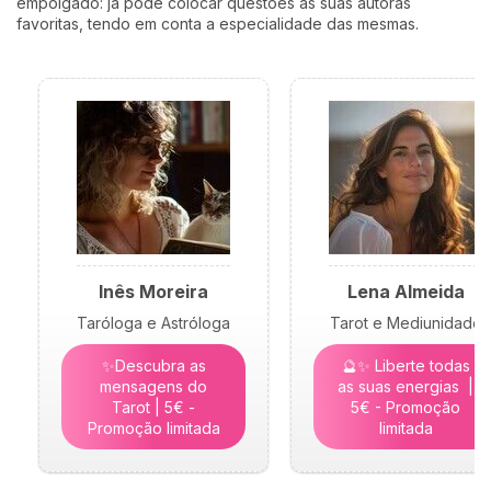
empolgado: já pode colocar questões às suas autoras
favoritas, tendo em conta a especialidade das mesmas.
Inês Moreira
Lena Almeida
Taróloga e Astróloga
Tarot e Mediunidade
✨Descubra as
🔮✨ Liberte todas
mensagens do
as suas energias |
Tarot | 5€ -
5€ - Promoção
Promoção limitada
limitada