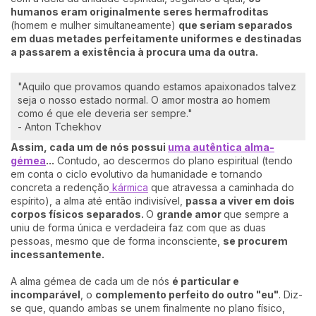
humanos eram originalmente seres hermafroditas
(homem e mulher simultaneamente)
que seriam separados
em duas metades perfeitamente uniformes e destinadas
a passarem a existência à procura uma da outra.
"Aquilo que provamos quando estamos apaixonados talvez
seja o nosso estado normal. O amor mostra ao homem
como é que ele deveria ser sempre."
- Anton Tchekhov
Assim, cada um de nós possui
uma autêntica alma-
gémea
...
Contudo, ao descermos do plano espiritual (tendo
em conta o ciclo evolutivo da humanidade e tornando
concreta a redenção
kármica
que atravessa a caminhada do
espírito), a alma até então indivisível,
passa a viver em dois
corpos físicos separados.
O
grande amor
que sempre a
uniu de forma única e verdadeira faz com que as duas
pessoas, mesmo que de forma inconsciente,
se procurem
incessantemente.
A alma gémea de cada um de nós
é particular e
incomparável
, o
complemento perfeito do outro "eu"
. Diz-
se que, quando ambas se unem finalmente no plano físico,