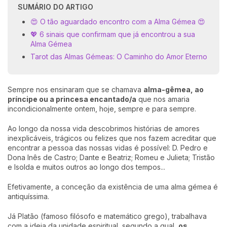
SUMÁRIO DO ARTIGO
😍 O tão aguardado encontro com a Alma Gémea 😍
💖 6 sinais que confirmam que já encontrou a sua
Alma Gémea
Tarot das Almas Gémeas: O Caminho do Amor Eterno
Sempre nos ensinaram que se chamava
alma-gêmea, ao
príncipe ou a princesa encantado/a
que nos amaria
incondicionalmente ontem, hoje, sempre e para sempre.
Ao longo da nossa vida descobrimos histórias de amores
inexplicáveis, trágicos ou felizes que nos fazem acreditar que
encontrar a pessoa das nossas vidas é possível: D. Pedro e
Dona Inês de Castro; Dante e Beatriz; Romeu e Julieta; Tristão
e Isolda e muitos outros ao longo dos tempos...
Efetivamente, a conceção da existência de uma alma gémea é
antiquíssima.
Já Platão (famoso filósofo e matemático grego), trabalhava
com a ideia da unidade espiritual, segundo a qual,
os