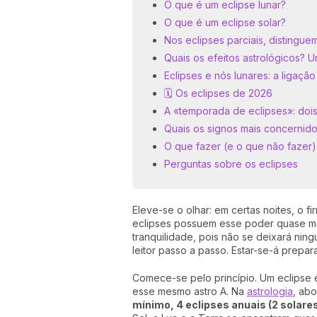
O que é um eclipse lunar?
O que é um eclipse solar?
Nos eclipses parciais, distingue
Quais os efeitos astrológicos? 
Eclipses e nós lunares: a ligação
🗓️ Os eclipses de 2026
A «temporada de eclipses»: doi
Quais os signos mais concernid
O que fazer (e o que não fazer)
Perguntas sobre os eclipses
Eleve-se o olhar: em certas noites, o 
eclipses possuem esse poder quase mág
tranquilidade, pois não se deixará ningu
leitor passo a passo. Estar-se-á prep
Comece-se pelo princípio. Um eclipse 
esse mesmo astro A. Na
astrologia
, ab
mínimo, 4 eclipses anuais (2 solare