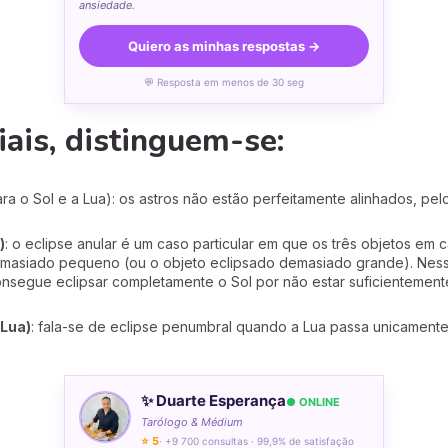
ansiedade.
Quiero as minhas respostas →
💬 Resposta em menos de 30 seg
iais, distinguem-se:
ra o Sol e a Lua): os astros não estão perfeitamente alinhados, pe
)
: o eclipse anular é um caso particular em que os três objetos em 
emasiado pequeno (ou o objeto eclipsado demasiado grande). Ness
consegue eclipsar completamente o Sol por não estar suficienteme
 Lua)
: fala-se de eclipse penumbral quando a Lua passa unicament
✨ Duarte Esperança
● ONLINE
Tarólogo & Médium
⭐ 5
· +9 700 consultas · 99,9% de satisfação