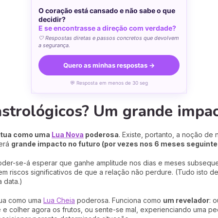
O coração está cansado e não sabe o que
decidir?
E se encontrasse a direção com verdade?
🤍 Respostas diretas e passos concretos que devolvem
a segurança.
Quero as minhas respostas →
💬 Resposta em menos de 30 seg
astrológicos? Um grande impac
 atua como uma
Lua Nova
poderosa
. Existe, portanto, a noção de 
terá
grande impacto no futuro (por vezes nos 6 meses seguinte
poder-se-á esperar que ganhe amplitude nos dias e meses subsequen
em riscos significativos de que a relação não perdure. (Tudo isto 
 data.)
atua como uma
Lua Cheia
poderosa. Funciona como
um revelador
: 
e colher agora os frutos, ou sente-se mal, experienciando uma p