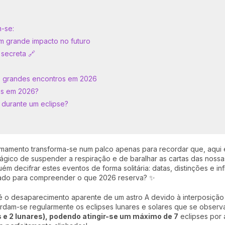
m-se:
Um grande impacto no futuro
 secreta 🔗
s grandes encontros em 2026
os em 2026?
 durante um eclipse?
firmamento transforma-se num palco apenas para recordar que, aqui
ico de suspender a respiração e de baralhar as cartas das nossa
ém decifrar estes eventos de forma solitária: datas, distinções e inf
arado para compreender o que 2026 reserva? ✨
é o desaparecimento aparente de um astro A devido à interposição 
ordam-se regularmente os eclipses lunares e solares que se observa
s e 2 lunares), podendo atingir-se um máximo de 7
eclipses por