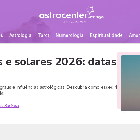
os
Astrologia
Tarot
Numerologia
Espiritualidade
Amor
s e solares 2026: datas
, graus e influências astrológicas. Descubra como esses 4
a.
bel Barbosa