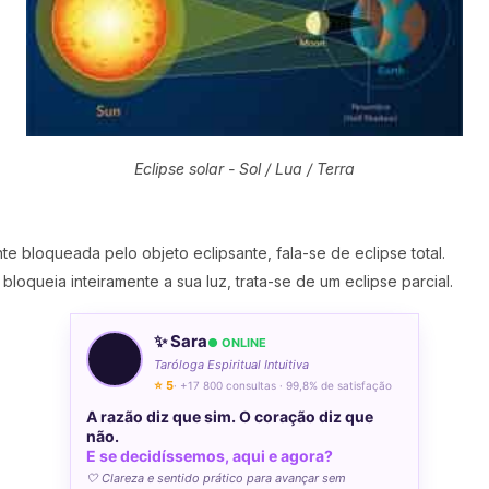
Eclipse solar - Sol / Lua / Terra
te bloqueada pelo objeto eclipsante, fala-se de eclipse total.
bloqueia inteiramente a sua luz, trata-se de um eclipse parcial.
✨ Sara
● ONLINE
Taróloga Espiritual Intuitiva
⭐ 5
· +17 800 consultas · 99,8% de satisfação
A razão diz que sim. O coração diz que
não.
E se decidíssemos, aqui e agora?
🤍 Clareza e sentido prático para avançar sem