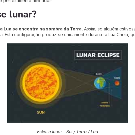
e perfeitamente alinhados!
e lunar?
a Lua se encontra na sombra da Terra.
Assim, se alguém estives
rra. Esta configuração produz-se unicamente durante a Lua Cheia, q
Eclipse lunar - Sol / Terra / Lua