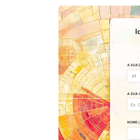
I
A SUA 
A SUA 
(
NOME