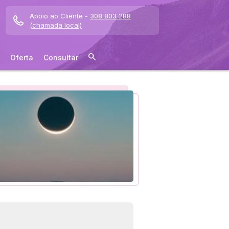
Apoio ao Cliente -
308 803 288
(chamada local)
Oferta
Consultar