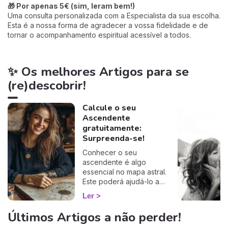
🎁 Por apenas 5€ (sim, leram bem!)
Uma consulta personalizada com a Especialista da sua escolha.
Esta é a nossa forma de agradecer a vossa fidelidade e de
tornar o acompanhamento espiritual acessível a todos.
✨ Os melhores Artigos para se
(re)descobrir!
Calcule o seu
Ascendente
gratuitamente:
Surpreenda-se!
Conhecer o seu
ascendente é algo
essencial no mapa astral.
Este poderá ajudá-lo a
compreender o porquê de
Ler
alguns comportamentos e
que imagem transmite aos
Últimos Artigos a não perder!
outros… Calcule o seu