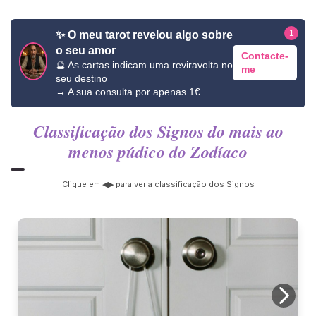
1
✨ O meu tarot revelou algo sobre
o seu amor
Contacte-
🔮 As cartas indicam uma reviravolta no
me
seu destino
→ A sua consulta por apenas 1€
Classificação dos Signos do mais ao
menos púdico do Zodíaco
Clique em ◀▶ para ver a classificação dos Signos