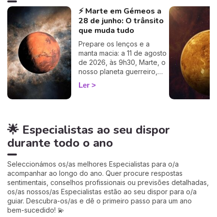
ascendente gratuitamente e
⚡ Marte em Gémeos a
descubra como este
28 de junho: O trânsito
influencia o seu Signo Solar
e as suas relações. É um
que muda tudo
cálculo simples e fiável a
Prepare os lenços e a
100%, apenas precisa de
manta macia: a 11 de agosto
ter a hora e o local do seu
de 2026, às 9h30, Marte, o
nascimento.
nosso planeta guerreiro,
guarda a espada, deixa a
Ler
agitação mental de Gémeos
e aninha-se no signo terno
e lunar do Caranguejo, até
cerca de 27 de setembro.
🌟 Especialistas ao seu dispor
Muitos astrólogos
desprezam este trânsito por
durante todo o ano
o acharem «fraco»… mas eu
vou mostrar-lhe porque é
talvez um dos mais
Seleccionámos os/as melhores Especialistas para o/a
profundamente humanos do
acompanhar ao longo do ano. Quer procure respostas
ano. Siga-me: o seu
sentimentais, conselhos profissionais ou previsões detalhadas,
coração vai perceber. 💛
os/as nossos/as Especialistas estão ao seu dispor para o/a
guiar. Descubra-os/as e dê o primeiro passo para um ano
bem-sucedido! 💫