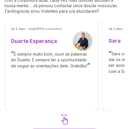
Com a conjuntura atual, cada vez mais dúvidas assolam a
nossa mente… Já pensou contactar um/a dos/as nossos/as
Tarólogos/as e/ou Videntes para o/a elucidarem?
há 2 dias - noah1969 consultou
há 2 dias - 
Sara
Duarte Esperança
Sara con
É sempre muito bom, ouvir as palavras
dar os me
do Duarte. E sempre ter a oportunidade
ser assert
de seguir as orientações dele. Gratidão!
com a Sara 