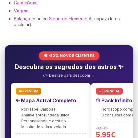
Capricórnio
Virgem
Balança
(o único
Signo do Elemento Ar
capaz de os
acalmar)
🎁 -50% NOVOS CLIENTES
Descubra os segredos dos astros ✨
👉 Deslize para descobrir →
👑 PREMIUM
⭐ ESSENCIAL
✨ Mapa Astral Completo
♾️ Pack Infinito 
Por Isabel Barbosa
Horóscopo complet
Análise aprofundada única
3 consultas com Is
Personalidade e destino
Missão de vida revelada
11,90€
5,95€