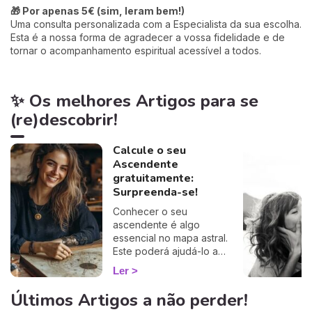
🎁 Por apenas 5€ (sim, leram bem!)
Uma consulta personalizada com a Especialista da sua escolha.
Esta é a nossa forma de agradecer a vossa fidelidade e de
tornar o acompanhamento espiritual acessível a todos.
✨ Os melhores Artigos para se
(re)descobrir!
Calcule o seu
Ascendente
gratuitamente:
Surpreenda-se!
Conhecer o seu
ascendente é algo
essencial no mapa astral.
Este poderá ajudá-lo a
compreender o porquê de
Ler
alguns comportamentos e
que imagem transmite aos
Últimos Artigos a não perder!
outros… Calcule o seu