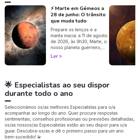
ascendente gratuitamente e
⚡ Marte em Gémeos a
descubra como este
28 de junho: O trânsito
influencia o seu Signo Solar
e as suas relações. É um
que muda tudo
cálculo simples e fiável a
Prepare os lenços e a
100%, apenas precisa de
manta macia: a 11 de agosto
ter a hora e o local do seu
de 2026, às 9h30, Marte, o
nascimento.
nosso planeta guerreiro,
guarda a espada, deixa a
Ler
agitação mental de Gémeos
e aninha-se no signo terno
e lunar do Caranguejo, até
cerca de 27 de setembro.
🌟 Especialistas ao seu dispor
Muitos astrólogos
desprezam este trânsito por
durante todo o ano
o acharem «fraco»… mas eu
vou mostrar-lhe porque é
talvez um dos mais
Seleccionámos os/as melhores Especialistas para o/a
profundamente humanos do
acompanhar ao longo do ano. Quer procure respostas
ano. Siga-me: o seu
sentimentais, conselhos profissionais ou previsões detalhadas,
coração vai perceber. 💛
os/as nossos/as Especialistas estão ao seu dispor para o/a
guiar. Descubra-os/as e dê o primeiro passo para um ano
bem-sucedido! 💫