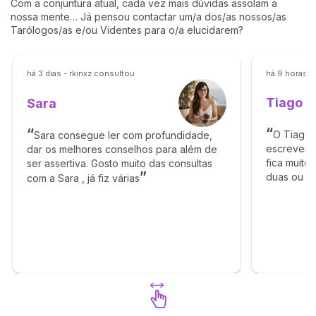
Com a conjuntura atual, cada vez mais dúvidas assolam a
nossa mente… Já pensou contactar um/a dos/as nossos/as
Tarólogos/as e/ou Videntes para o/a elucidarem?
há 3 dias - rkinxz consultou
há 9 horas -
Tiago
Sara
O Tiago 
Sara consegue ler com profundidade,
escrever e
dar os melhores conselhos para além de
fica muito
ser assertiva. Gosto muito das consultas
duas ou m
com a Sara , já fiz várias
mensagem 
claro a qu