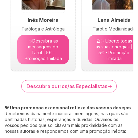
Inês Moreira
Lena Almeida
Taróloga e Astróloga
Tarot e Mediunidade
✨Descubra as
🔮✨ Liberte todas
mensagens do
as suas energias |
Tarot | 5€ -
5€ - Promoção
Promoção limitada
limitada
Descubra outros/as Especialistas
💝 Uma promoção excecional reflexo dos vossos desejos
Recebemos diariamente inúmeras mensagens, nas quais são
partilhadas histórias, esperanças e dúvidas. Ouvimos os
vossos pedidos que solicitavam mais proximidade com as
nossas autoras e respondemos com uma promoção inédita: