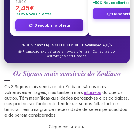
4,90€
-50% Novos clientes
2,45€
👉 Descobrir 
-50% Novos clientes
👉 Descobrir a oferta
📞 Dúvidas? Ligue
308 803 288
· ⭐ Avaliação 4,8/5
🎁 Promoção exclusiva para novos clientes · Consultas por
astrólogos certificados
Os Signos mais sensíveis do Zodíaco
Os 3 Signos mais sensíveis do Zodíaco são os mais
vulneráveis e frágeis, mas também mais
intuitivos
do que os
outros. Têm magníficas qualidades perceptivas e psicológicas,
mas podem ser facilmente feridos/as se nos faltar tacto e
ternura. Têm uma grande necessidade de serem persuadidos
e de serem considerados.
Clique em ◄ ou ►