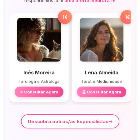
respondemos com
uma oferta inédita a 1€
1€
1€
Inês Moreira
Lena Almeida
Taróloga e Astróloga
Tarot e Mediunidade
✨ Consultar Agora
🔮 Consultar Agora
Descubra outros/as Especialistas