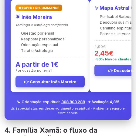
✨ Mapa Astral C
👑 EXPERT RECOMMANDÉ
🌟 Inês Moreira
Por Isabel Barbosa
Descubra sua miss
Taróloga e Astróloga certificada
Caminho espiritual
Questão por email
Potencial interior
Resposta personalizada
Orientação espiritual
4,90€
Tarot e Astrologia
2,45€
-50% Novos clientes
A partir de 1€
👉 Descobrir 
Por questão por email
👉 Consultar Inês Moreira
📞 Orientação espiritual:
308 803 288
· ⭐ Avaliação 4,8/5
🙏 Especialistas em desenvolvimento espiritual · Ambiente seguro e
confidencial
4. Família Xamã: o fluxo da