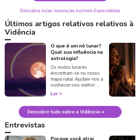
Descubra os/as nossos/as incríveis Especialistas
Últimos artigos relativos relativos à
Vidência
O que é um nó lunar?
Qual sua influência na
astrologia?
Os nodos lunares
encontram-se no nosso
mapa natal. Ajudam-nos a
conhecer-nos melhor.
Descubra os seus
Ler
significados e
interpretações astrológicas.
Descobrir tudo sobre a Vidência
Entrevistas
Porque você atrai