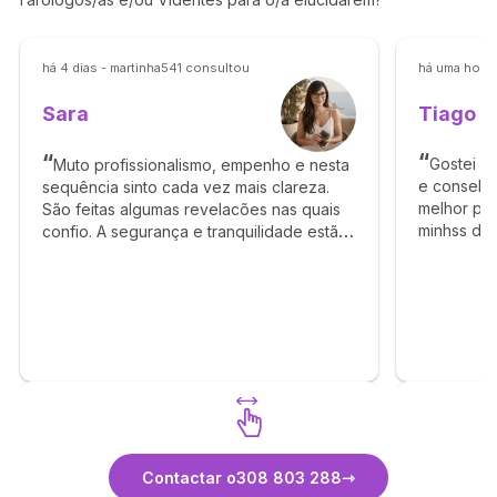
há 4 dias - martinha541 consultou
há uma hora
Tiago
Sara
Gostei i
Muto profissionalismo, empenho e nesta
e conselho
sequência sinto cada vez mais clareza.
melhor par
São feitas algumas revelacões nas quais
minhss du
confio. A segurança e tranquilidade estão
acontece!
cada vez mais evidentes nesta orientação
senso. Gra
partilhado nas consultas. Obrigada!
Axé
Beijinho
Descubra Sara
Contactar o
308 803 288