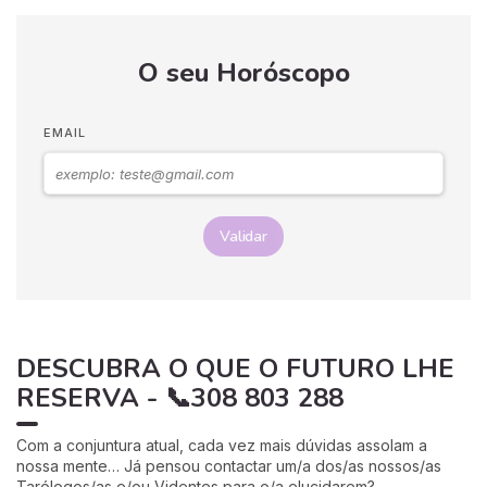
O seu Horóscopo
EMAIL
Validar
DESCUBRA O QUE O FUTURO LHE
RESERVA - 📞308 803 288
Com a conjuntura atual, cada vez mais dúvidas assolam a
nossa mente… Já pensou contactar um/a dos/as nossos/as
Tarólogos/as e/ou Videntes para o/a elucidarem?