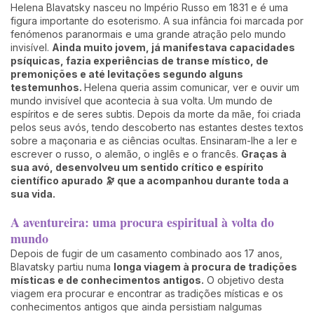
Helena Blavatsky nasceu no Império Russo em 1831 e é uma
figura importante do esoterismo. A sua infância foi marcada por
fenómenos paranormais e uma grande atração pelo mundo
invisível.
Ainda muito jovem, já manifestava capacidades
psíquicas, fazia experiências de transe místico, de
premonições e até levitações segundo alguns
testemunhos.
Helena queria assim comunicar, ver e ouvir um
mundo invisível que acontecia à sua volta. Um mundo de
espíritos e de seres subtis. Depois da morte da mãe, foi criada
pelos seus avós, tendo descoberto nas estantes destes textos
sobre a maçonaria e as ciências ocultas. Ensinaram-lhe a ler e
escrever o russo, o alemão, o inglês e o francês.
Graças à
sua avó, desenvolveu um sentido crítico e espírito
científico apurado 🔭 que a acompanhou durante toda a
sua vida.
A aventureira: uma procura espiritual à volta do
mundo
Depois de fugir de um casamento combinado aos 17 anos,
Blavatsky partiu numa
longa viagem à procura de tradições
místicas e de conhecimentos antigos.
O objetivo desta
viagem era procurar e encontrar as tradições místicas e os
conhecimentos antigos que ainda persistiam nalgumas