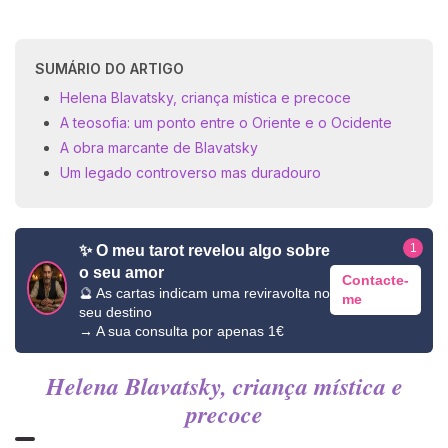
SUMÁRIO DO ARTIGO
Helena Blavatsky, criança mística e precoce
A teosofia: um ponto entre o Oriente e o Ocidente
A obra marcante de Blavatsky
Um legado controverso mas duradouro
1
✨ O meu tarot revelou algo sobre
o seu amor
Contacte-
🔮 As cartas indicam uma reviravolta no
me
seu destino
→ A sua consulta por apenas 1€
Helena Blavatsky, criança mística e
precoce