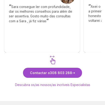
Axei o T
Sara consegue ler com profundidade,
a primeira
dar os melhores conselhos para além de
honesto e 
ser assertiva. Gosto muito das consultas
voltarei a
com a Sara , já fiz várias
obrigado p
Descubra Sara
Contactar o
308 803 288
Descubra os/as nossos/as incríveis Especialistas