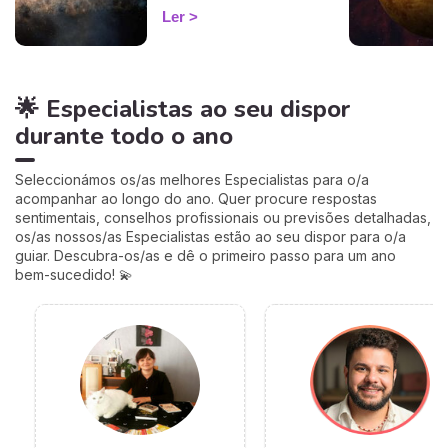
guarda a espada, deixa a
Ler
agitação mental de Gémeos
e aninha-se no signo terno
e lunar do Caranguejo, até
cerca de 27 de setembro.
🌟 Especialistas ao seu dispor
Muitos astrólogos
desprezam este trânsito por
durante todo o ano
o acharem «fraco»… mas eu
vou mostrar-lhe porque é
talvez um dos mais
Seleccionámos os/as melhores Especialistas para o/a
profundamente humanos do
acompanhar ao longo do ano. Quer procure respostas
ano. Siga-me: o seu
sentimentais, conselhos profissionais ou previsões detalhadas,
coração vai perceber. 💛
os/as nossos/as Especialistas estão ao seu dispor para o/a
guiar. Descubra-os/as e dê o primeiro passo para um ano
bem-sucedido! 💫