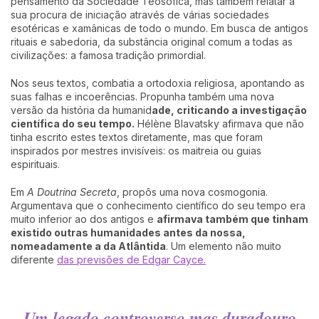
pensamento da Sociedade Teosófica, mas também relatar a
sua procura de iniciação através de várias sociedades
esotéricas e xamânicas de todo o mundo. Em busca de antigos
rituais e sabedoria, da substância original comum a todas as
civilizações: a famosa tradição primordial.
Nos seus textos, combatia a ortodoxia religiosa, apontando as
suas falhas e incoerências. Propunha também uma nova
versão da história da humanid
ade, criticando a investigação
científica do seu tempo.
Hélène Blavatsky afirmava que não
tinha escrito estes textos diretamente, mas que foram
inspirados por mestres invisíveis: os maitreia ou guias
espirituais.
Em
A Doutrina Secreta
, propôs uma nova cosmogonia.
Argumentava que o conhecimento científico do seu tempo era
muito inferior ao dos antigos e
afirmava também que tinham
existido outras humanidades antes da nossa,
nomeadamente a da Atlântida
. Um elemento não muito
diferente
das previsões de Edgar Cayce.
Um legado controverso mas duradouro