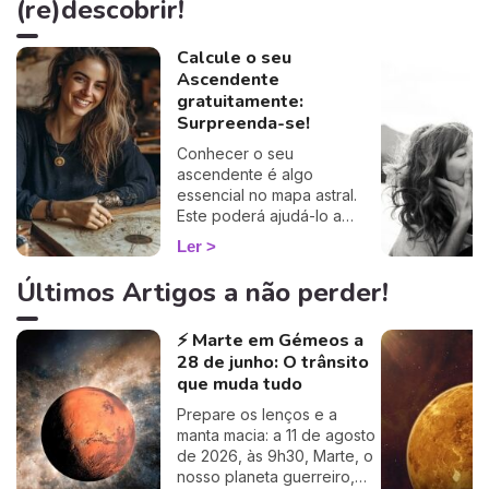
(re)descobrir!
Calcule o seu
Ascendente
gratuitamente:
Surpreenda-se!
Conhecer o seu
ascendente é algo
essencial no mapa astral.
Este poderá ajudá-lo a
compreender o porquê de
Ler
alguns comportamentos e
que imagem transmite aos
Últimos Artigos a não perder!
outros… Calcule o seu
ascendente gratuitamente e
⚡ Marte em Gémeos a
descubra como este
28 de junho: O trânsito
influencia o seu Signo Solar
e as suas relações. É um
que muda tudo
cálculo simples e fiável a
Prepare os lenços e a
100%, apenas precisa de
manta macia: a 11 de agosto
ter a hora e o local do seu
de 2026, às 9h30, Marte, o
nascimento.
nosso planeta guerreiro,