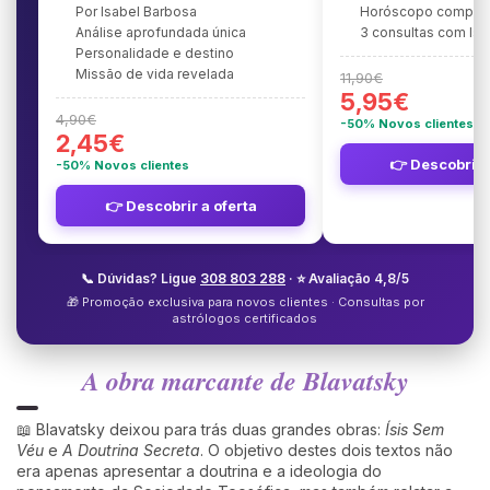
Por Isabel Barbosa
Horóscopo complet
Análise aprofundada única
3 consultas com Is
Personalidade e destino
Missão de vida revelada
11,90€
5,95€
4,90€
-50% Novos clientes
2,45€
👉 Descobrir 
-50% Novos clientes
👉 Descobrir a oferta
📞 Dúvidas? Ligue
308 803 288
· ⭐ Avaliação 4,8/5
🎁 Promoção exclusiva para novos clientes · Consultas por
astrólogos certificados
A obra marcante de Blavatsky
📖 Blavatsky deixou para trás duas grandes obras:
Ísis Sem
Véu
e
A Doutrina Secreta
. O objetivo destes dois textos não
era apenas apresentar a doutrina e a ideologia do