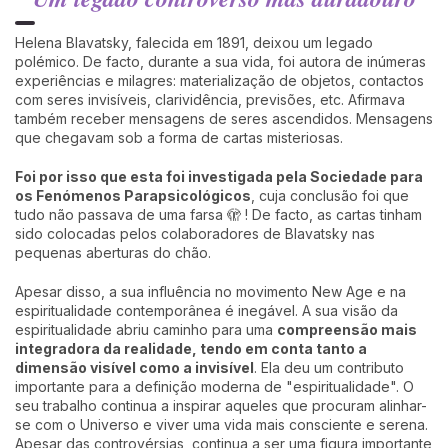
Helena Blavatsky, falecida em 1891, deixou um legado
polémico. De facto, durante a sua vida, foi autora de inúmeras
experiências e milagres: materialização de objetos, contactos
com seres invisíveis, clarividência, previsões, etc. Afirmava
também receber mensagens de seres ascendidos. Mensagens
que chegavam sob a forma de cartas misteriosas.
Foi por isso que esta foi investigada pela Sociedade para
os Fenómenos Parapsicológicos
, cuja conclusão foi que
tudo não passava de uma farsa 🫣 ! De facto, as cartas tinham
sido colocadas pelos colaboradores de Blavatsky nas
pequenas aberturas do chão.
Apesar disso, a sua influência no movimento New Age e na
espiritualidade contemporânea é inegável. A sua visão da
espiritualidade abriu caminho para uma
compreensão mais
integradora da realidade, tendo em conta tanto a
dimensão visível como a invisível
. Ela deu um contributo
importante para a definição moderna de "espiritualidade". O
seu trabalho continua a inspirar aqueles que procuram alinhar-
se com o Universo e viver uma vida mais consciente e serena.
Apesar das controvérsias, continua a ser uma figura importante