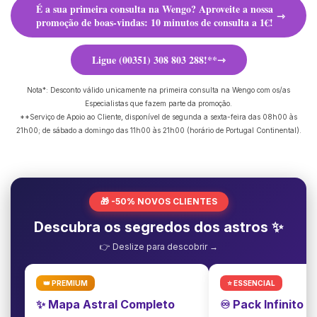
É a sua primeira consulta na Wengo? Aproveite a nossa
promoção de boas-vindas: 10 minutos de consulta a 1€!
Ligue (00351) 308 803 288!**
Nota*: Desconto válido unicamente na primeira consulta na Wengo com os/as
Especialistas que fazem parte da promoção.
**Serviço de Apoio ao Cliente, disponível de segunda a sexta-feira das 08h00 às
21h00; de sábado a domingo das 11h00 às 21h00 (horário de Portugal Continental).
🎁 -50% NOVOS CLIENTES
Descubra os segredos dos astros ✨
👉 Deslize para descobrir →
👑 PREMIUM
⭐ ESSENCIAL
✨ Mapa Astral Completo
♾️ Pack Infinito 