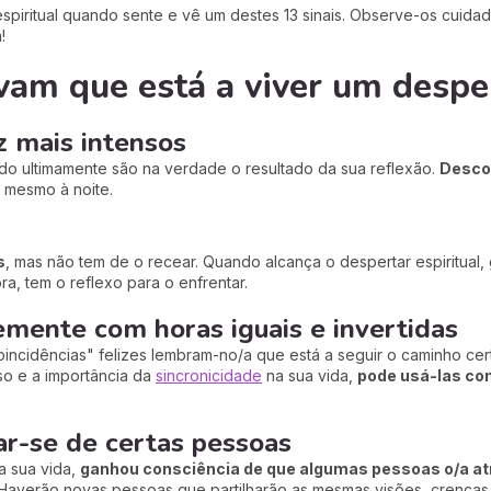
spiritual quando sente e vê um destes 13 sinais. Observe-os cui
!
vam que está a viver um desper
z mais intensos
ido ultimamente são na verdade o resultado da sua reflexão.
Desco
 mesmo à noite.
s
, mas não tem de o recear. Quando alcança o despertar espiritual
a, tem o reflexo para o enfrentar.
emente com horas iguais e invertidas
oincidências" felizes lembram-no/a que está a seguir o caminho c
so e a importância da
sincronicidade
na sua vida,
pode usá-las com
ar-se de certas pessoas
a sua vida,
ganhou consciência de que algumas pessoas o/a a
Haverão novas pessoas que partilharão as mesmas visões, crenças 