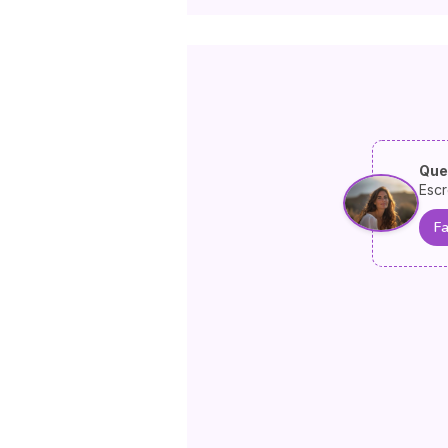
Que
Escr
Fa