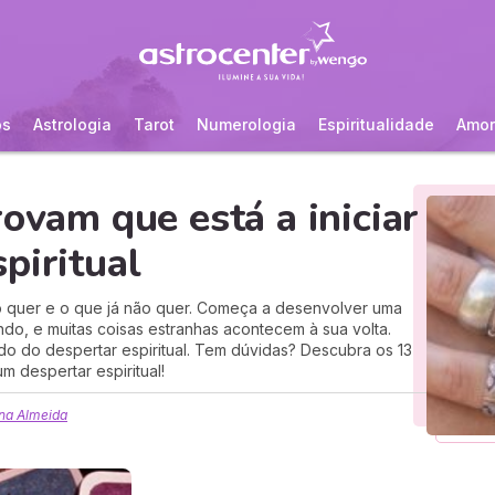
os
Astrologia
Tarot
Numerologia
Espiritualidade
Amor
rovam que está a iniciar
piritual
o quer e o que já não quer. Começa a desenvolver uma
do, e muitas coisas estranhas acontecem à sua volta.
o do despertar espiritual. Tem dúvidas? Descubra os 13
m despertar espiritual!
na Almeida