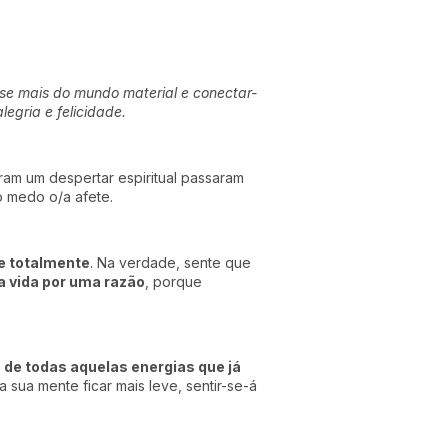
-se mais do mundo material e conectar-
egria e felicidade.
am um despertar espiritual passaram
 medo o/a afete.
ne totalmente
. Na verdade, sente que
a vida por uma razão
, porque
 de todas aquelas energias que já
 sua mente ficar mais leve, sentir-se-á