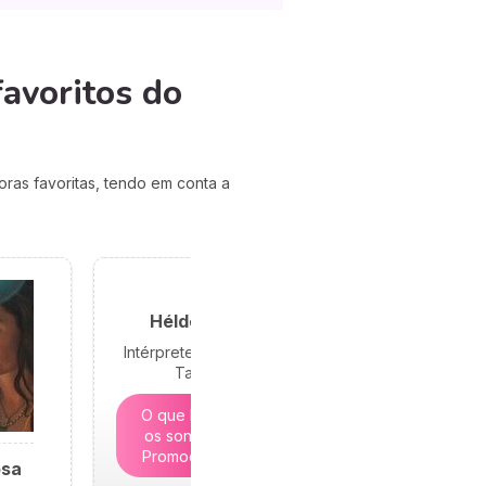
avoritos do
ras favoritas, tendo em conta a
Hélder Sousa
Intérprete de Sonhos e
Tarólogo
O que lhe revelam
os sonhos? | 5€ -
Promoção limitada
osa