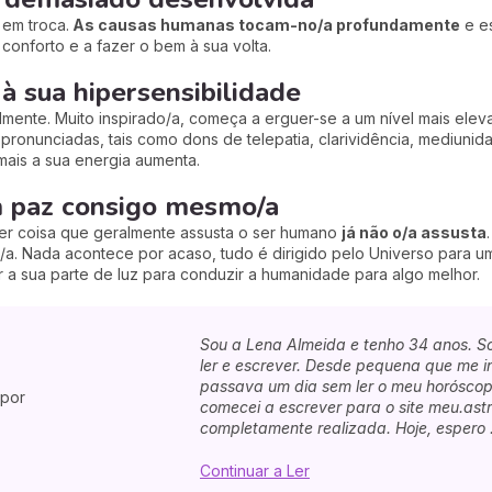
em troca.
As causas humanas tocam-no/a profundamente
e es
 conforto e a fazer o bem à sua volta.
à sua hipersensibilidade
mente. Muito inspirado/a, começa a erguer-se a um nível mais elev
pronunciadas, tais como dons de telepatia, clarividência, mediun
mais a sua energia aumenta.
m paz consigo mesmo/a
er coisa que geralmente assusta o ser humano
já não o/a assusta
. Nada acontece por acaso, tudo é dirigido pelo Universo para um
 a sua parte de luz para conduzir a humanidade para algo melhor.
Sou a Lena Almeida e tenho 34 anos. So
ler e escrever. Desde pequena que me in
passava um dia sem ler o meu horóscopo
 por
comecei a escrever para o site meu.astr
completamente realizada. Hoje, espero .
Continuar a Ler