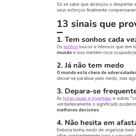
Só se sabe que alcançou o despertar e
seus esforços finalmente compensaram
13 sinais que pro
1. Tem sonhos cada ve
Os
sonhos
loucos e intensos que tem t
mundo
e isso mantém-no/a ocupado/a
2. Já não tem medo
O mundo está cheio de
adversidade
deixar-se paralisar pelo medo, mas agor
3. Depara-se frequent
As
horas iguais e invertidas
e outras "c
verdadeiramente o significado podero
melhores decisões
.
4. Não hesita em afast
Embora tenha medo de organizar bem 
olhar constantemente para o passado. 