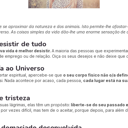
se aproximar da natureza e dos animais. Isto permite-lhe afastar
erso. As coisas simples da vida dão-lhe uma enorme sensação de al
esistir de tudo
a vida é melhor desistir.
A maioria das pessoas que experimentar
e emprego ou de relação. Oiça os seus desejos e não deixe que o
/a ao Universo
rtar espiritual, apercebe-se que
o seu corpo físico não o/a defi
 si. Nada acontece por acaso, cada pessoa,
cada lugar está na su
 tristeza
uas lágrimas, elas têm um propósito:
liberte-se do seu passado e
por vezes difícil, mas tem de o aceitar, porque depois, para além da
á demasiado desenvolvida