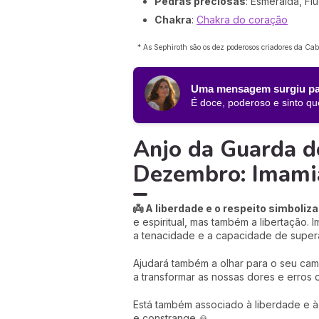
Pedras preciosas
: Esmeralda, Flu
Chakra
:
Chakra do coração
* As Sephiroth são os dez poderosos criadores da Ca
Uma mensagem surgiu pa
É doce, poderoso e sinto qu
Anjo da Guarda do
Dezembro: Imami
👼 A liberdade e o respeito simboli
e espiritual, mas também a libertação.
a tenacidade e a capacidade de supera
Ajudará também a olhar para o seu cam
a transformar as nossas dores e erros
Está também associado à liberdade e à 
e constrange 🙏.