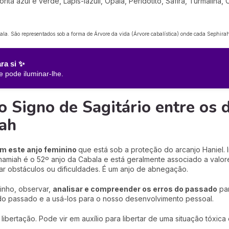
orita azul e verde, Lápis-lazúli, Opala, Peridotito, Safira, Turmalina, 
bala. São representados sob a forma de Árvore da vida (Árvore cabalística) onde cada Sephi
ra si ✨
e pode iluminar-lhe
.
 Signo de Sagitário entre os d
ah
zam este anjo feminino
que está sob a proteção do arcanjo Haniel. 
 Imamiah é o 52º anjo da Cabala e está geralmente associado a valo
r obstáculos ou dificuldades. É um anjo de abnegação.
inho, observar,
analisar e compreender os erros do passado
par
 do passado e a usá-los para o nosso desenvolvimento pessoal.
libertação. Pode vir em auxílio para libertar de uma situação tóxi