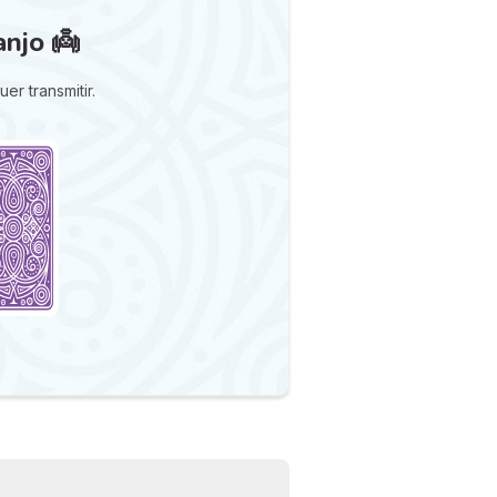
njo 👼
r transmitir.