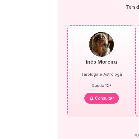
Tem dú
Inês Moreira
Taróloga e Astróloga
Desde 1€*
🔮 Consultar
*Of