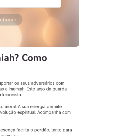
nfirmar
miah? Como
uportar os seus adversários com
as a Imamiah. Este anjo da guarda
fecionista.
 moral. A sua energia permite
evolução espiritual. Acompanha com
esença facilita o perdão, tanto para
spiritual.