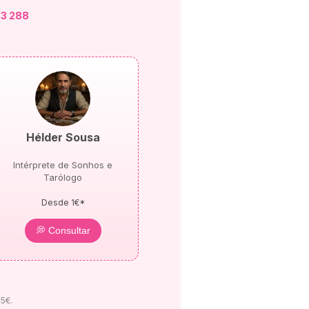
3 288
Hélder Sousa
Intérprete de Sonhos e
Tarólogo
Desde 1€*
💭 Consultar
 5€.