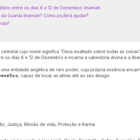
tário entre os dias 8 a 12 de Dezembro: Imamiah
o da Guarda Imamiah? Como poderá ajudar?
arda?
celestial cujo nome significa “Deus exaltado sobre todas as coisas”
re os dias 8 e 12 de Dezembro e incarna a sabedoria divina e a liber
uma entidade angélica de raro poder, cuja própria essência encarn
benéfico
, capaz de tocar as almas até ao seu âmago.
ção, Justiça, Missão de vida, Proteção e Karma