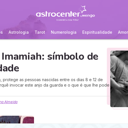
os
Astrologia
Tarot
Numerologia
Espiritualidade
Amor
 Imamiah: símbolo de
rdade
, protege as pessoas nascidas entre os dias 8 e 12 de
rquê invocar este anjo da guarda e o que é que lhe pode
na Almeida