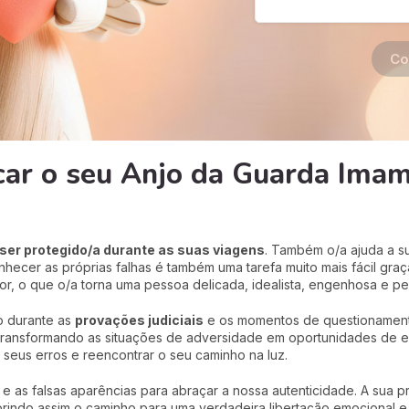
Co
car o seu Anjo da Guarda Ima
 ser protegido/a durante as suas viagens
. Também o/a ajuda a s
hecer as próprias falhas é também uma tarefa muito mais fácil graç
or, o que o/a torna uma pessoa delicada, idealista, engenhosa e per
o durante as
provações judiciais
e os momentos de questionamento
, transformando as situações de adversidade em oportunidades de 
seus erros e reencontrar o seu caminho na luz.
 as falsas aparências para abraçar a nossa autenticidade. A sua pr
indo assim o caminho para uma verdadeira libertação emocional e e