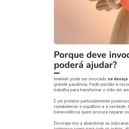
Porque deve invo
poderá ajudar?
Imamiah pode ser invocado
se deseja
grande paciência. Pedir perdão e recon
trabalha para transformar o ódio em am
É um protetor particularmente poderos
restabelecer o equilíbrio e a verdade
benevolência quem procura reparar os 
Encoraja-nos a abandonar as máscaras e
connosco como para com os outros, abr