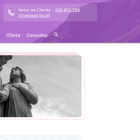
Apoio ao Cliente -
308 803 288
(chamada local)
Oferta
Consultar