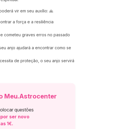
oderá vir em seu auxílio: 🙏
ntrar a força e a resiliência
Se cometeu graves erros no passado
seu anjo ajudará a encontrar como se
essita de proteção, o seu anjo servirá
do Meu.Astrocenter
colocar questões
 por ser novo
as 1€.