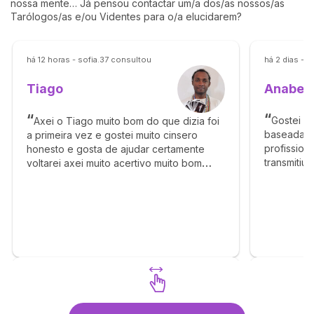
nossa mente… Já pensou contactar um/a dos/as nossos/as
Tarólogos/as e/ou Videntes para o/a elucidarem?
há 12 horas - sofia.37 consultou
há 2 dias - 
Anabel
Tiago
Gostei ba
Axei o Tiago muito bom do que dizia foi
baseada e
a primeira vez e gostei muito cinsero
profission
honesto e gosta de ajudar certamente
transmitiu
voltarei axei muito acertivo muito bom
Obrigado 
obrigado por tudo beijinhos
concretize.
Descubra Tiago
Des