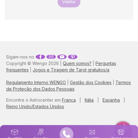
Validar
necessidade de reviver o
que nos é "familiar", mesmo
quando nos causa dor. Ela
explica como as nossas
primeiras experiências
moldam as nossas escolhas
e como ficamos presos a
dinâmicas automáticas.
Neste artigo, descubra as
Sigam-nos no
chaves para identificar
Copyright © Wengo 2026 |
Quem somos?
|
Perguntas
estes padrões ocultos,
frequentes
|
Jogos e Tiragem de Tarot gratuitos/a
libertar-se do passado e,
sobretudo, compreender
como a cura da relação
Regulamento Interno WENGO
|
Gestão dos Cookies
|
Termos
consigo mesmo(a) é o
de Proteção dos Dados Pessoais
verdadeiro segredo para
atrair um amor saudável,
Encontre o Astrocenter em
França
|
Itália
|
Espanha
|
consciente e recíproco.
Reino Unido/Estados Unidos