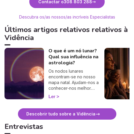
Contactar o
308 803 288
Descubra os/as nossos/as incríveis Especialistas
Últimos artigos relativos relativos à
Vidência
O que é um nó lunar?
Qual sua influência na
astrologia?
Os nodos lunares
encontram-se no nosso
mapa natal. Ajudam-nos a
conhecer-nos melhor.
Descubra os seus
Ler
significados e
interpretações astrológicas.
Descobrir tudo sobre a Vidência
Entrevistas