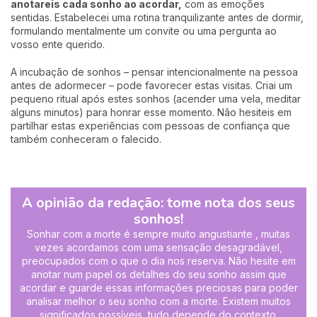
anotareis cada sonho ao acordar,
com as emoções
sentidas. Estabelecei uma rotina tranquilizante antes de dormir,
formulando mentalmente um convite ou uma pergunta ao
vosso ente querido.
A incubação de sonhos – pensar intencionalmente na pessoa
antes de adormecer – pode favorecer estas visitas. Criai um
pequeno ritual após estes sonhos (acender uma vela, meditar
alguns minutos) para honrar esse momento. Não hesiteis em
partilhar estas experiências com pessoas de confiança que
também conheceram o falecido.
A opinião da redação: tome nota dos seus
sonhos!
Sonhar com a morte é sempre muito angustiante , muitas
vezes acordamos com uma sensação desagradável,
preocupados com o que o dia nos reserva. Não hesite em
anotar num papel os detalhes do seu sonho assim que
acordar e guarde essas informações preciosas para poder
analisar melhor o seu sonho com a morte. Existem muitos
significados possíveis, tudo depende do contexto.