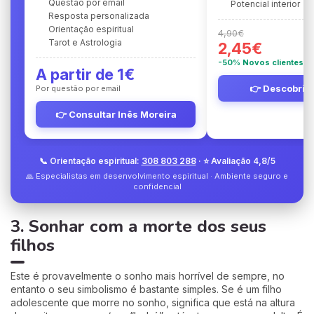
Questão por email
Potencial interior
Resposta personalizada
Orientação espiritual
4,90€
Tarot e Astrologia
2,45€
-50% Novos clientes
A partir de 1€
👉 Descobrir 
Por questão por email
👉 Consultar Inês Moreira
📞 Orientação espiritual:
308 803 288
· ⭐ Avaliação 4,8/5
🙏 Especialistas em desenvolvimento espiritual · Ambiente seguro e
confidencial
3. Sonhar com a morte dos seus
filhos
Este é provavelmente o sonho mais horrível de sempre, no
entanto o seu simbolismo é bastante simples. Se é um filho
adolescente que morre no sonho, significa que está na altura