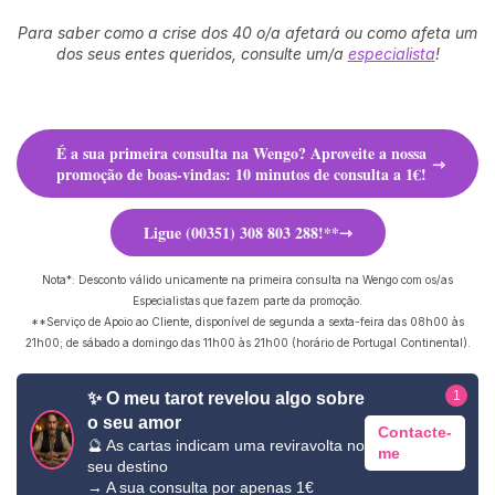
Para saber como a crise dos 40 o/a afetará ou como afeta um
dos seus entes queridos, consulte um/a
especialista
!
É a sua primeira consulta na Wengo? Aproveite a nossa
promoção de boas-vindas: 10 minutos de consulta a 1€!
Ligue (00351) 308 803 288!**
Nota*: Desconto válido unicamente na primeira consulta na Wengo com os/as
Especialistas que fazem parte da promoção.
**Serviço de Apoio ao Cliente, disponível de segunda a sexta-feira das 08h00 às
21h00; de sábado a domingo das 11h00 às 21h00 (horário de Portugal Continental).
1
✨ O meu tarot revelou algo sobre
o seu amor
Contacte-
🔮 As cartas indicam uma reviravolta no
me
seu destino
→ A sua consulta por apenas 1€