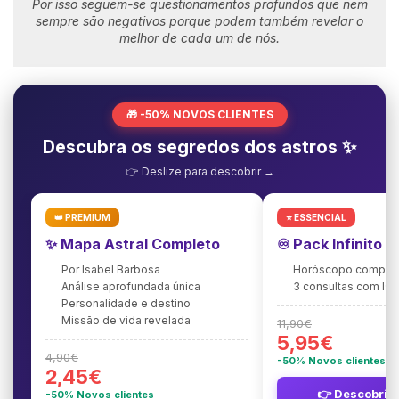
Por isso seguem-se questionamentos profundos que nem
sempre são negativos porque podem também revelar o
melhor de cada um de nós.
🎁 -50% NOVOS CLIENTES
Descubra os segredos dos astros ✨
👉 Deslize para descobrir →
👑 PREMIUM
⭐ ESSENCIAL
✨ Mapa Astral Completo
♾️ Pack Infinito 
Por Isabel Barbosa
Horóscopo complet
Análise aprofundada única
3 consultas com Is
Personalidade e destino
Missão de vida revelada
11,90€
5,95€
4,90€
-50% Novos clientes
2,45€
👉 Descobrir 
-50% Novos clientes