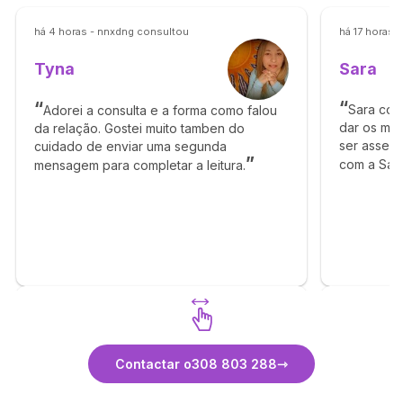
há 4 horas - nnxdng consultou
há 17 horas 
Sara
Tyna
Sara con
Adorei a consulta e a forma como falou
dar os me
da relação. Gostei muito tamben do
ser assert
cuidado de enviar uma segunda
com a Sara 
mensagem para completar a leitura.
Descubra Tyna
Contactar o
308 803 288