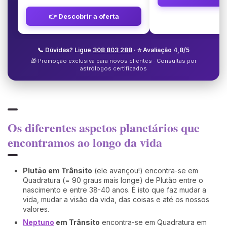
👉 Descobrir a oferta
📞 Dúvidas? Ligue
308 803 288
· ⭐ Avaliação 4,8/5
🎁 Promoção exclusiva para novos clientes · Consultas por
astrólogos certificados
Os diferentes aspetos planetários que
encontramos ao longo da vida
Plutão em Trânsito
(ele avançou!) encontra-se em
Quadratura (= 90 graus mais longe) de Plutão entre o
nascimento e entre 38-40 anos. É isto que faz mudar a
vida, mudar a visão da vida, das coisas e até os nossos
valores.
Neptuno
em Trânsito
encontra-se em Quadratura em