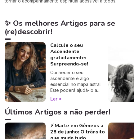
tornar o acompanhamento espiritual acessível a todos.
✨ Os melhores Artigos para se
(re)descobrir!
Calcule o seu
Ascendente
gratuitamente:
Surpreenda-se!
Conhecer o seu
ascendente é algo
essencial no mapa astral.
Este poderá ajudá-lo a
compreender o porquê de
Ler
alguns comportamentos e
que imagem transmite aos
Últimos Artigos a não perder!
outros… Calcule o seu
ascendente gratuitamente e
⚡ Marte em Gémeos a
descubra como este
28 de junho: O trânsito
influencia o seu Signo Solar
e as suas relações. É um
que muda tudo