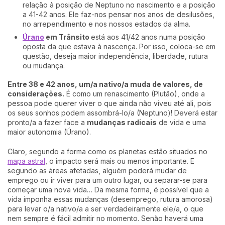
relação à posição de Neptuno no nascimento e a posição
a 41-42 anos. Ele faz-nos pensar nos anos de desilusões,
no arrependimento e nos nossos estados da alma.
Úrano
em Trânsito
está aos 41/42 anos numa posição
oposta da que estava à nascença. Por isso, coloca-se em
questão, deseja maior independência, liberdade, rutura
ou mudança.
Entre 38 e 42 anos, um/a nativo/a muda de valores, de
considerações.
É como um renascimento (Plutão), onde a
pessoa pode querer viver o que ainda não viveu até ali, pois
os seus sonhos podem assombrá-lo/a (Neptuno)! Deverá estar
pronto/a a fazer face a
mudanças radicais
de vida e uma
maior autonomia (Úrano).
Claro, segundo a forma como os planetas estão situados no
mapa astral
, o impacto será mais ou menos importante. E
segundo as áreas afetadas, alguém poderá mudar de
emprego ou ir viver para um outro lugar, ou separar-se para
começar uma nova vida… Da mesma forma, é possível que a
vida imponha essas mudanças (desemprego, rutura amorosa)
para levar o/a nativo/a a ser verdadeiramente ele/a, o que
nem sempre é fácil admitir no momento. Senão haverá uma