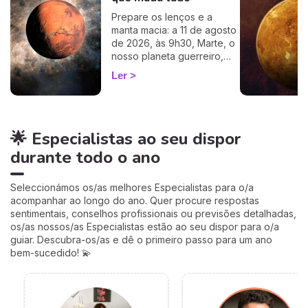
cálculo simples e fiável a
Prepare os lenços e a
100%, apenas precisa de
manta macia: a 11 de agosto
ter a hora e o local do seu
de 2026, às 9h30, Marte, o
nascimento.
nosso planeta guerreiro,
guarda a espada, deixa a
Ler
agitação mental de Gémeos
e aninha-se no signo terno
e lunar do Caranguejo, até
cerca de 27 de setembro.
🌟 Especialistas ao seu dispor
Muitos astrólogos
desprezam este trânsito por
durante todo o ano
o acharem «fraco»… mas eu
vou mostrar-lhe porque é
talvez um dos mais
Seleccionámos os/as melhores Especialistas para o/a
profundamente humanos do
acompanhar ao longo do ano. Quer procure respostas
ano. Siga-me: o seu
sentimentais, conselhos profissionais ou previsões detalhadas,
coração vai perceber. 💛
os/as nossos/as Especialistas estão ao seu dispor para o/a
guiar. Descubra-os/as e dê o primeiro passo para um ano
bem-sucedido! 💫