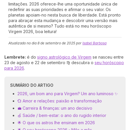
limitações. 2026 oferece-lhe uma oportunidade única de
redefinir as suas prioridades e afirmar o seu valor. Os
planetas apoiam-no nesta busca de liberdade. Está pronto
para abraçar esta mudança e descobrir uma versão mais
autêntica de si mesmo? Tudo está no meu horóscopo
Virgem 2026, boa leitura!
Atualizado no dia
8 de setembro de 2025
por
Isabel Barbosa
Lembrete:
é do
signo astrológico de Virgem
se nasceu entre
23 de agosto e 22 de setembro ♍ descubra o
seu horóscopo
para 2026
.
SUMÁRIO DO ARTIGO
2026, um bom ano para Virgem? Um ano luminoso ✨
💞 Amor e relações: paixão e transformação
💼 Carreira & finanças: um ano decisivo
🍏 Saúde / bem-estar: o ano do rugido interior
🌟 O que os astros lhe ensinam em 2026
🌟 O seu horóscopo 2026 - Mês a mês