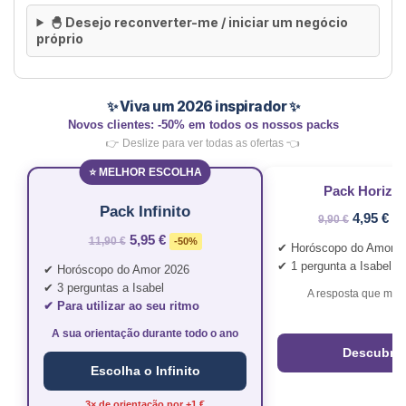
🐣 Desejo reconverter-me / iniciar um negócio
próprio
✨ Viva um 2026 inspirador ✨
Novos clientes: -50% em todos os nossos packs
👉 Deslize para ver todas as ofertas 👈
⭐ MELHOR ESCOLHA
Pack Horizo
Pack Infinito
4,95 €
9,90 €
-
5,95 €
11,90 €
-50%
✔ Horóscopo do Amor 2
✔ 1 pergunta a Isabel
✔ Horóscopo do Amor 2026
✔ 3 perguntas a Isabel
A resposta que mud
✔ Para utilizar ao seu ritmo
A sua orientação durante todo o ano
Descubra
Escolha o Infinito
3× de orientação por +1 €