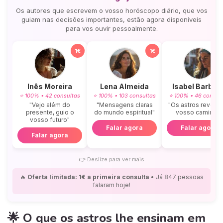
Os autores que escrevem o vosso horóscopo diário, que vos
guiam nas decisões importantes, estão agora disponíveis
para vos ouvir pessoalmente.
1€
1€
Inês Moreira
Lena Almeida
Isabel Barbos
⭐ 100% • 42 consultas
⭐ 100% • 103 consultas
⭐ 100% • 46 consul
"Vejo além do
"Mensagens claras
"Os astros revela
presente, guio o
do mundo espiritual"
vosso caminho"
vosso futuro"
Falar agora
Falar agora
Falar agora
👉
Deslize para ver mais
🔥
Oferta limitada: 1€ a primeira consulta
• Já 847 pessoas
falaram hoje!
🌟 O que os astros lhe ensinam em