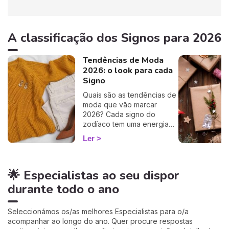
A classificação dos Signos para 2026
Tendências de Moda
2026: o look para cada
Signo
Quais são as tendências de
moda que vão marcar
2026? Cada signo do
zodíaco tem uma energia
única que se reflete no seu
Ler
estilo pessoal. Descubra os
looks e as peças-chave
que combinam com a
🌟 Especialistas ao seu dispor
essência astrológica do seu
signo!
durante todo o ano
Seleccionámos os/as melhores Especialistas para o/a
acompanhar ao longo do ano. Quer procure respostas