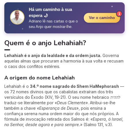
✦
Há um caminho à sua
✧
1
espera 🌙
Ver o caminho
Adriano lê nas cartas o que o
seu Anjo quer mostrar-lhe.
✦
Quem é o anjo Lehahiah?
Lehahiah é o anjo da lealdade e da ordem justa.
Governa
aquelas almas que procuram a harmonia à sua volta e recusam
o caos dos conflitos estéreis.
A origem do nome Lehahiah
Lehahiah é o
34.º nome sagrado do Shem HaMephorash
—
os 72 nomes divinos que os cabalistas extraíram dos três
versículos do Êxodo (XIV, 19-21). O seu nome hebraico
לההיה
traduz-se literalmente por
«Deus Clemente»
. Atribui-se-lhe
também a chave
«Esperança de Deus»
, pois ensina a
confiança serena numa ordem maior do que nós próprios. A
fórmula de invocação retirada dos Salmos é:
«Espera, ó Israel,
no Senhor, desde agora e para sempre.»
(Salmo 131, v.3).