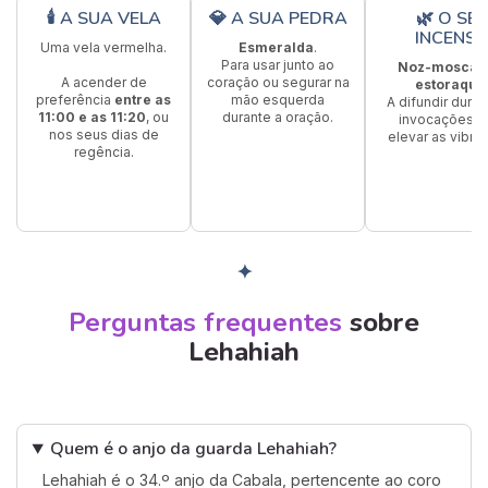
🕯 A SUA VELA
💎 A SUA PEDRA
🌿 O SE
INCENS
Uma vela vermelha.
Esmeralda
.
Para usar junto ao
Noz-moscad
A acender de
coração ou segurar na
estoraque
preferência
entre as
mão esquerda
A difundir duran
11:00 e as 11:20
, ou
durante a oração.
invocações p
nos seus dias de
elevar as vibra
regência.
✦
Perguntas frequentes
sobre
Lehahiah
Quem é o anjo da guarda Lehahiah?
Lehahiah é o 34.º anjo da Cabala, pertencente ao coro