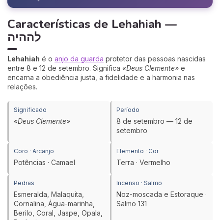
✦
Características de Lehahiah —
לההיה
Lehahiah
é o
anjo da guarda
protetor das pessoas nascidas
entre 8 e 12 de setembro. Significa
«Deus Clemente»
e
encarna a obediência justa, a fidelidade e a harmonia nas
relações.
Significado
Período
«Deus Clemente»
8 de setembro — 12 de
setembro
Coro · Arcanjo
Elemento · Cor
Potências · Camael
Terra · Vermelho
Pedras
Incenso · Salmo
Esmeralda, Malaquita,
Noz-moscada e Estoraque ·
Cornalina, Água-marinha,
Salmo 131
Berilo, Coral, Jaspe, Opala,