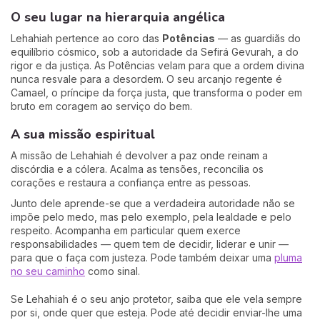
O seu lugar na hierarquia angélica
Lehahiah pertence ao coro das
Potências
— as guardiãs do
equilíbrio cósmico, sob a autoridade da Sefirá Gevurah, a do
rigor e da justiça. As Potências velam para que a ordem divina
nunca resvale para a desordem. O seu arcanjo regente é
Camael, o príncipe da força justa, que transforma o poder em
bruto em coragem ao serviço do bem.
A sua missão espiritual
A missão de Lehahiah é devolver a paz onde reinam a
discórdia e a cólera. Acalma as tensões, reconcilia os
corações e restaura a confiança entre as pessoas.
Junto dele aprende-se que a verdadeira autoridade não se
impõe pelo medo, mas pelo exemplo, pela lealdade e pelo
respeito. Acompanha em particular quem exerce
responsabilidades — quem tem de decidir, liderar e unir —
para que o faça com justeza. Pode também deixar uma
pluma
no seu caminho
como sinal.
Se Lehahiah é o seu anjo protetor, saiba que ele vela sempre
por si, onde quer que esteja. Pode até decidir enviar-lhe uma