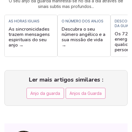
O seu anjo da guarda manifesta-se no dia a dia através de
sinais subtis mas profundos...
AS HORAS IGUAIS
O NÚMERO DOS ANJOS
DESCOBR
DA GUAR
As sincronicidades
Descubra o seu
Os 72 a
trazem mensagens
número angélico e a
energias
espirituais do seu
sua missão de vida
qualida
anjo →
→
person
Ler mais artigos similares :
Anjo da guarda
Anjos da Guarda