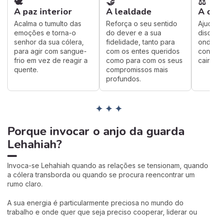
🕊️
🤝
⚖️
A paz interior
A lealdade
A or
Acalma o tumulto das
Reforça o seu sentido
Ajuda
emoções e torna-o
do dever e a sua
disci
senhor da sua cólera,
fidelidade, tanto para
onde 
para agir com sangue-
com os entes queridos
confu
frio em vez de reagir a
como para com os seus
cair n
quente.
compromissos mais
profundos.
✦ ✦ ✦
Porque invocar o anjo da guarda
Lehahiah?
Invoca-se Lehahiah quando as relações se tensionam, quando
a cólera transborda ou quando se procura reencontrar um
rumo claro.
A sua energia é particularmente preciosa no mundo do
trabalho e onde quer que seja preciso cooperar, liderar ou