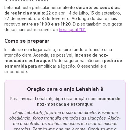
Lehahiah está particularmente atento
durante os seus dias
de regência anuais
: 22 de abril, 4 de julho, 15 de setembro,
27 de novembro e 8 de fevereiro. Ao longo do dia, é mais
recetivo
entre as 11:00 e as 11:20
. Diz-se também que gosta
de se manifestar através da
hora igual 11:11
.
Como se preparar
Instale-se num lugar calmo, respire fundo e formule uma
intenção clara. Acenda, se possível,
incenso de noz-
moscada e estoraque
. Pode segurar na mão uma
pedra de
esmeralda
para amplificar a ligação. O essencial é a
sinceridade.
Oração para o anjo Lehahiah 🕯️
Para invocar Lehahiah, diga esta oração com
incenso de
noz-moscada e estoraque
:
«Anjo Lehahiah, faça-me a sua mão direita. Ensine-me
obediência, força tranquila em todas as situações. Ajude-
me a controlar as minhas emoções e a usar as minhas
energias. Permita-me que me levante. Conduza-me a