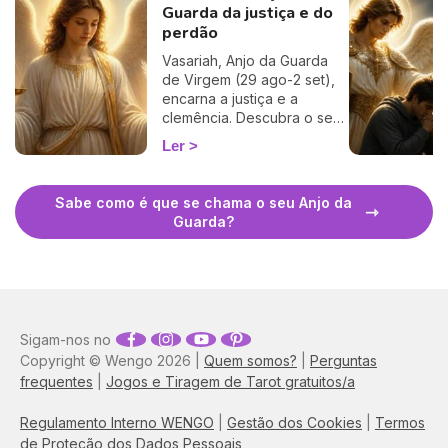
Guarda da justiça e do
perdão
Vasariah, Anjo da Guarda
de Virgem (29 ago-2 set),
encarna a justiça e a
clemência. Descubra o seu
período, oração, dias de
Ler
regência e como invocá-lo.
Sabe como é que se chama o seu Anjo da
Guarda?
Sigam-nos no
Copyright © Wengo 2026 |
Quem somos?
|
Perguntas
frequentes
|
Jogos e Tiragem de Tarot gratuitos/a
Regulamento Interno WENGO
|
Gestão dos Cookies
|
Termos
de Proteção dos Dados Pessoais