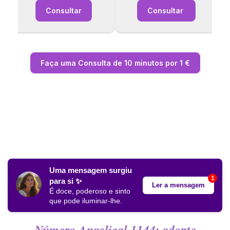
Consultar
Consultar
Faça uma Consulta de 10 minutos por 1 €
Uma mensagem surgiu
1
para si ✨
Ler a mensagem
É doce, poderoso e sinto
que pode iluminar-lhe
.
Número Angelical 1144: adopte