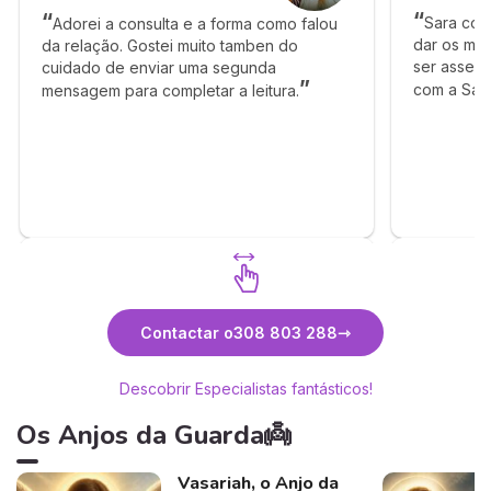
Sara con
Adorei a consulta e a forma como falou
dar os me
da relação. Gostei muito tamben do
ser assert
cuidado de enviar uma segunda
com a Sara 
mensagem para completar a leitura.
Descubra Tyna
Contactar o
308 803 288
Descobrir Especialistas fantásticos!
Os Anjos da Guarda👼
Vasariah, o Anjo da