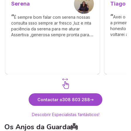
Tiago
Serena
Axei o T
É sempre bom falar com serena nossas
a primeira
consulta ssso sempre ar fresco ,luz e mta
honesto e 
paciência da serena para me aturar
voltarei a
Assertiva ,generosa sempre pronta para
obrigado p
ouvir , concelhar e estar sempre por perto
Gratidão e mta luz
Descubra Serena
Contactar o
308 803 288
Descobrir Especialistas fantásticos!
Os Anjos da Guarda👼