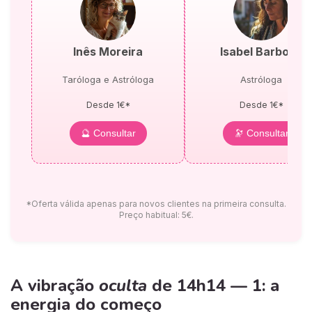
Inês Moreira
Isabel Barbosa
Taróloga e Astróloga
Astróloga
Desde 1€*
Desde 1€*
🔮 Consultar
🔭 Consultar
*Oferta válida apenas para novos clientes na primeira consulta.
Preço habitual: 5€.
A vibração
oculta
de 14h14 — 1: a
energia do começo