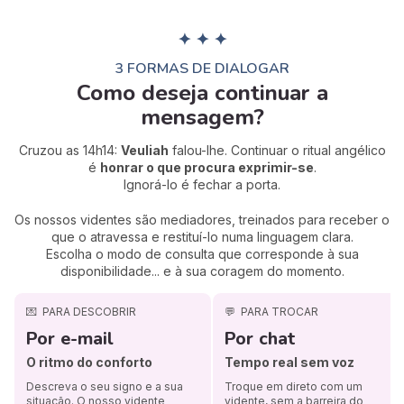
✦ ✦ ✦
3 FORMAS DE DIALOGAR
Como deseja continuar a
mensagem?
Cruzou as 14h14:
Veuliah
falou-lhe. Continuar o ritual angélico
é
honrar o que procura exprimir-se
.
Ignorá-lo é fechar a porta.
Os nossos videntes são mediadores, treinados para receber o
que o atravessa e restituí-lo numa linguagem clara.
Escolha o modo de consulta que corresponde à sua
disponibilidade... e à sua coragem do momento.
💌
PARA DESCOBRIR
💬
PARA TROCAR
Por e-mail
Por chat
O ritmo do conforto
Tempo real sem voz
Descreva o seu signo e a sua
Troque em direto com um
situação. O nosso vidente
vidente, sem a barreira do