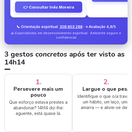
👉 Consultar Inês Moreira
📞 Orientação espiritual:
308 803 288
· ⭐ Avaliação 4,8/5
🙏 Especialistas em desenvolvimento espiritual · Ambiente seguro e
confidencial
3 gestos
concretos
após ter visto as
14h14
1.
2.
Persevere mais um
Largue o que pesa
pouco
Identifique o que o/a trava
um hábito, um laço, uma
Que esforço estava prestes a
amarra — e alivie-se dele.
abandonar? 14h14 diz-lhe:
aguente, está quase lá.