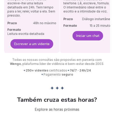
escreve-lhe uma leitura
telefone. Lê, escreve, formula.
detalhada em 24h. Tem tempo
O intermediário ideal entre o
para a ler, reler, voltar a ela. Sem
escrito e a intimidade da voz.
pressão.
Prazo
Diálogo instantâneo
Prazo
48h no máximo
Formato
15 a 25 minutos
Formato
Leitura escrita detalhada
Iniciar um chat
Escrever a um vidente
Todas as nossas consultas são propostas em parceria com
Wengo
, plataforma líder de vidência e bem-estar desde 2003.
✦
250+ videntes
certificados
✦
7d/7 · 24h/24
✦
Pagamento
seguro
✦ ✦ ✦
Também cruza estas horas?
Explore as horas próximas