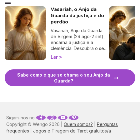
Vasariah, o Anjo da
Guarda da justiça e do
perdão
Vasariah, Anjo da Guarda
de Virgem (29 ago-2 set),
encarna a justiça e a
clemência. Descubra o seu
período, oração, dias de
Ler
regência e como invocá-lo.
Sabe como é que se chama o seu Anjo da
Guarda?
Sigam-nos no
Copyright © Wengo 2026 |
Quem somos?
|
Perguntas
frequentes
|
Jogos e Tiragem de Tarot gratuitos/a