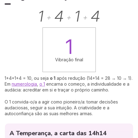
1
4
1
4
+
+
+
1
Vibração final
1+4+1+4 = 10, ou seja
o 1
após redução (14+14 = 28 → 10 → 1).
Em
numerologia
,
o 1
encarna o começo, a individualidade e a
audácia: acreditar em si e traçar o próprio caminho.
O 1 convida-o/a a agir como pioneiro/a: tomar decisões
audaciosas, seguir a sua intuição. A criatividade e a
autoconfiança são as suas melhores armas.
A Temperança, a carta das 14h14