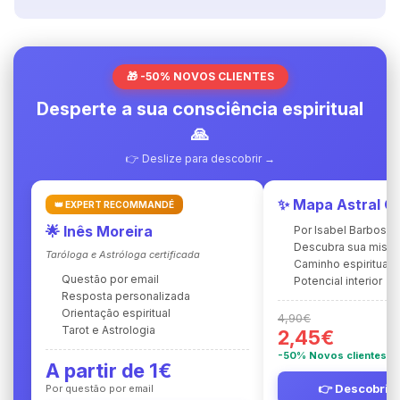
🎁 -50% NOVOS CLIENTES
Desperte a sua consciência espiritual
🙏
👉 Deslize para descobrir →
✨ Mapa Astral C
👑 EXPERT RECOMMANDÉ
🌟 Inês Moreira
Por Isabel Barbosa
Descubra sua miss
Taróloga e Astróloga certificada
Caminho espiritual
Questão por email
Potencial interior
Resposta personalizada
Orientação espiritual
4,90€
Tarot e Astrologia
2,45€
-50% Novos clientes
A partir de 1€
👉 Descobrir 
Por questão por email