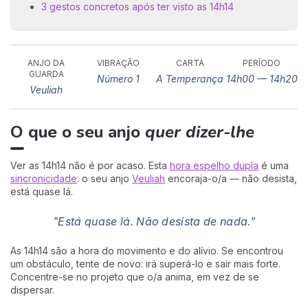
3 gestos concretos após ter visto as 14h14
ANJO DA
VIBRAÇÃO
CARTA
PERÍODO
GUARDA
Número 1
A Temperança
14h00 — 14h20
Veuliah
O que o seu anjo
quer dizer-lhe
Ver as 14h14 não é por acaso. Esta
hora espelho dupla
é uma
sincronicidade
: o seu anjo
Veuliah
encoraja-o/a — não desista,
está quase lá.
"Está quase lá. Não desista de nada."
As 14h14 são a hora do movimento e do alívio. Se encontrou
um obstáculo, tente de novo: irá superá-lo e sair mais forte.
Concentre-se no projeto que o/a anima, em vez de se
dispersar.