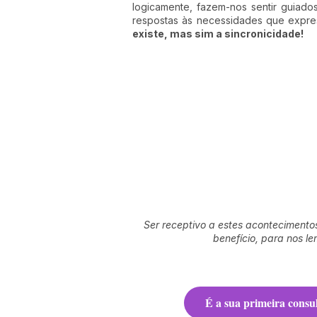
logicamente, fazem-nos sentir guiad
respostas às necessidades que expr
existe, mas sim a sincronicidade!
Ser receptivo a estes acontecimentos
benefício, para nos l
É a sua primeira consu