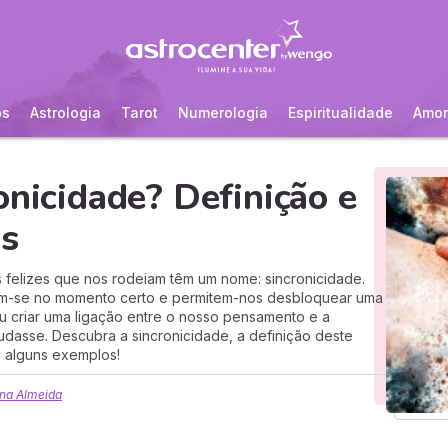
os
Astrologia
Tarot
Numerologia
Espiritualidade
Amor
onicidade? Definição e
os
s felizes que nos rodeiam têm um nome: sincronicidade.
am-se no momento certo e permitem-nos desbloquear uma
ou criar uma ligação entre o nosso pensamento e a
udasse. Descubra a sincronicidade, a definição deste
e alguns exemplos!
na Almeida