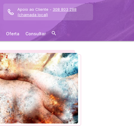
Apoio ao Cliente -
308 803 288
(chamada local)
Oferta
Consultar