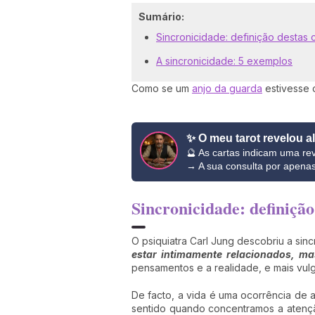
Sumário:
Sincronicidade: definição destas 
A sincronicidade: 5 exemplos
Como se um
anjo da guarda
estivesse 
✨ O meu tarot revelou a
🔮 As cartas indicam uma rev
→ A sua consulta por apena
Sincronicidade: definição 
O psiquiatra Carl Jung descobriu a sinc
estar intimamente relacionados, ma
pensamentos e a realidade, e mais vulg
De facto, a vida é uma ocorrência de
sentido quando concentramos a atençã