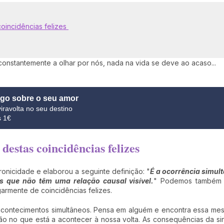
coincidências felizes
constantemente a olhar por nós, nada na vida se deve ao acaso...
lgo sobre o seu amor
iravolta no seu destino
s 1€
destas coincidências felizes
ronicidade e elaborou a seguinte definição: "
É a ocorrência simu
s que não têm uma relação causal visível.
" Podemos também f
armente de coincidências felizes.
 acontecimentos simultâneos. Pensa em alguém e encontra essa me
o no que está a acontecer à nossa volta. As consequências da si