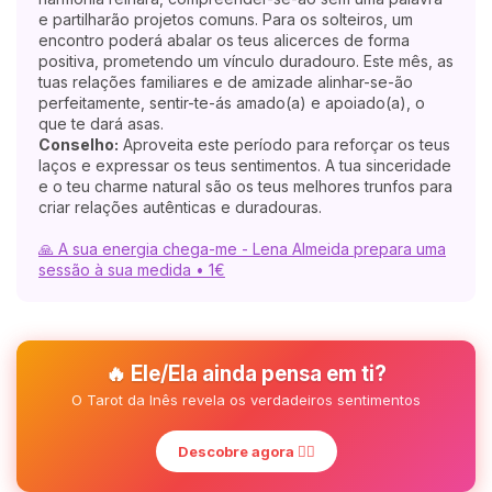
e partilharão projetos comuns. Para os solteiros, um
encontro poderá abalar os teus alicerces de forma
positiva, prometendo um vínculo duradouro. Este mês, as
tuas relações familiares e de amizade alinhar-se-ão
perfeitamente, sentir-te-ás amado(a) e apoiado(a), o
que te dará asas.
Conselho:
Aproveita este período para reforçar os teus
laços e expressar os teus sentimentos. A tua sinceridade
e o teu charme natural são os teus melhores trunfos para
criar relações autênticas e duradouras.
🙏 A sua energia chega-me - Lena Almeida prepara uma
sessão à sua medida • 1€
🔥 Ele/Ela ainda pensa em ti?
O Tarot da Inês revela os verdadeiros sentimentos
Descobre agora ❤️‍🔥