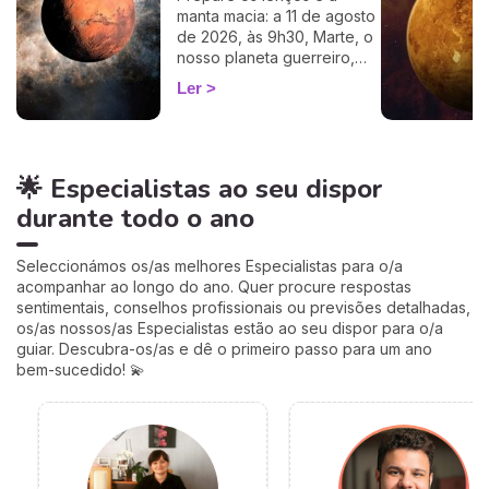
100%, apenas precisa de
manta macia: a 11 de agosto
ter a hora e o local do seu
de 2026, às 9h30, Marte, o
nascimento.
nosso planeta guerreiro,
guarda a espada, deixa a
Ler
agitação mental de Gémeos
e aninha-se no signo terno
e lunar do Caranguejo, até
cerca de 27 de setembro.
🌟 Especialistas ao seu dispor
Muitos astrólogos
desprezam este trânsito por
durante todo o ano
o acharem «fraco»… mas eu
vou mostrar-lhe porque é
talvez um dos mais
Seleccionámos os/as melhores Especialistas para o/a
profundamente humanos do
acompanhar ao longo do ano. Quer procure respostas
ano. Siga-me: o seu
sentimentais, conselhos profissionais ou previsões detalhadas,
coração vai perceber. 💛
os/as nossos/as Especialistas estão ao seu dispor para o/a
guiar. Descubra-os/as e dê o primeiro passo para um ano
bem-sucedido! 💫