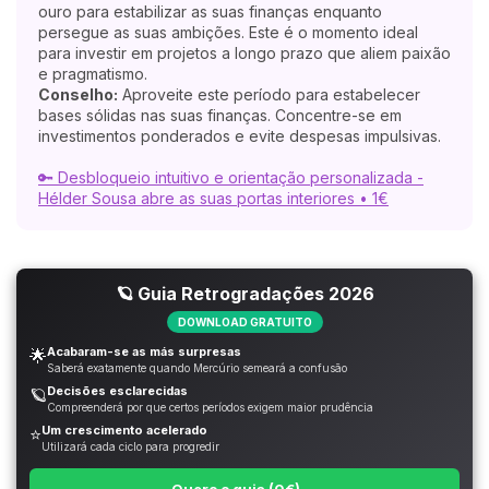
ouro para estabilizar as suas finanças enquanto
persegue as suas ambições. Este é o momento ideal
para investir em projetos a longo prazo que aliem paixão
e pragmatismo.
Conselho:
Aproveite este período para estabelecer
bases sólidas nas suas finanças. Concentre-se em
investimentos ponderados e evite despesas impulsivas.
🔑 Desbloqueio intuitivo e orientação personalizada -
Hélder Sousa abre as suas portas interiores • 1€
🪐 Guia Retrogradações 2026
DOWNLOAD GRATUITO
Acabaram-se as más surpresas
🌟
Saberá exatamente quando Mercúrio semeará a confusão
Decisões esclarecidas
🪐
Compreenderá por que certos períodos exigem maior prudência
Um crescimento acelerado
⭐
Utilizará cada ciclo para progredir