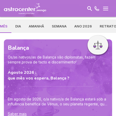
MÊS
DIA
AMANHÃ
SEMANA
ANO 2026
RETRAT
Balança
Os/as nativos/as de Balança são diplomatas, fazem
sempre prova de tacto e discernimento!
Agosto 2026 :
que mês vos espera, Balança ?
Em agosto de 2026, o/a nativo/a de Balança estará sob a
influência benéfica de Vénus, o seu planeta regente, que
entra no seu signo a 6 de agosto. Isto coloca em
destaque a harmonia e a diplomacia nas suas relações. O
Saber mais