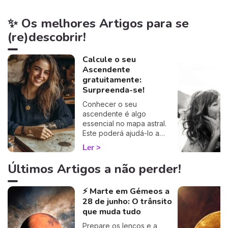
✨ Os melhores Artigos para se
(re)descobrir!
Calcule o seu
Ascendente
gratuitamente:
Surpreenda-se!
Conhecer o seu
ascendente é algo
essencial no mapa astral.
Este poderá ajudá-lo a
compreender o porquê de
Ler
alguns comportamentos e
que imagem transmite aos
Últimos Artigos a não perder!
outros… Calcule o seu
ascendente gratuitamente e
⚡ Marte em Gémeos a
descubra como este
28 de junho: O trânsito
influencia o seu Signo Solar
e as suas relações. É um
que muda tudo
cálculo simples e fiável a
Prepare os lenços e a