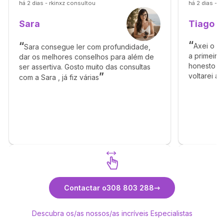
há 2 dias - rkinxz consultou
há 2 dias - 
Tiago
Sara
Axei o T
Sara consegue ler com profundidade,
a primeira
dar os melhores conselhos para além de
honesto e 
ser assertiva. Gosto muito das consultas
voltarei a
com a Sara , já fiz várias
obrigado p
Descubra Sara
Contactar o
308 803 288
Descubra os/as nossos/as incríveis Especialistas