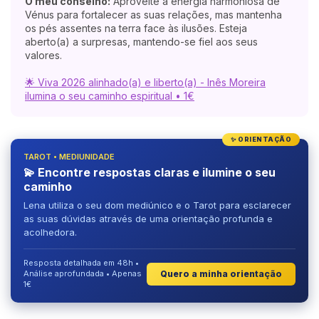
O meu conselho:
Aproveite a energia harmoniosa de
Vénus para fortalecer as suas relações, mas mantenha
os pés assentes na terra face às ilusões. Esteja
aberto(a) a surpresas, mantendo-se fiel aos seus
valores.
🌟 Viva 2026 alinhado(a) e liberto(a) - Inês Moreira
ilumina o seu caminho espiritual • 1€
✨ ORIENTAÇÃO
TAROT • MEDIUNIDADE
💫 Encontre respostas claras e ilumine o seu
caminho
Lena utiliza o seu dom mediúnico e o Tarot para esclarecer
as suas dúvidas através de uma orientação profunda e
acolhedora.
Resposta detalhada em 48h •
Quero a minha orientação
Análise aprofundada • Apenas
1€