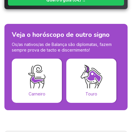
Quero o guia (0€) →
Veja o horóscopo de outro signo
Os/as nativos/as de Balança são diplomatas, fazem
sempre prova de tacto e discernimento!
Carneiro
Touro