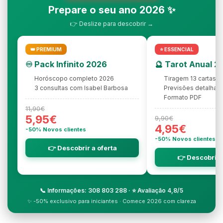
Prepare o seu ano 2026 ✨
👉 Deslize para descobrir →
👑 PREMIUM
⭐ ESSENCIAL
♾️ Pack Infinito 2026
🔮 Tarot Anual 2
Horóscopo completo 2026
Tiragem 13 cartas
3 consultas com Isabel Barbosa
Previsões detalhad
Formato PDF
11,90€
5,95€
9,90€
4,95€
-50% Novos clientes
-50% Novos clientes
👉 Descobrir a oferta
👉 Descobrir 
📞 Informações: 308 803 288 · ⭐ Avaliação 4,8/5
✨ -50% exclusivo para iniciantes · Comece 2026 com clareza