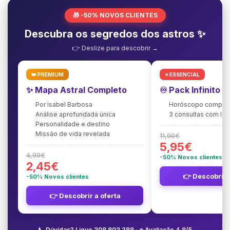
🎁 -50% NOVOS CLIENTES
Descubra os segredos dos astros ✨
👉 Deslize para descobrir →
👑 PREMIUM
⭐ ESSENCIAL
✨ Mapa Astral Completo
♾️ Pack Infinito 
Por Isabel Barbosa
Horóscopo complet
Análise aprofundada única
3 consultas com Is
Personalidade e destino
Missão de vida revelada
11,90€
5,95€
4,90€
-50% Novos clientes
2,45€
👉 Descobrir 
-50% Novos clientes
👉 Descobrir a oferta
📞 Dúvidas? Ligue
308 803 288
· ⭐ Avaliação 4,8/5