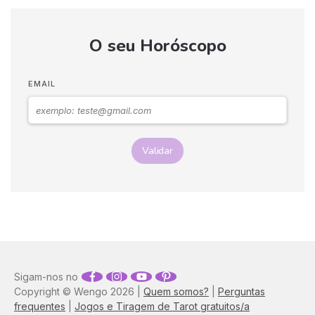
looks e as peças-chave
que combinam com a
essência astrológica do seu
O seu Horóscopo
signo!
EMAIL
Validar
Sigam-nos no
Copyright © Wengo 2026 |
Quem somos?
|
Perguntas
frequentes
|
Jogos e Tiragem de Tarot gratuitos/a