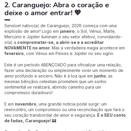
2. Caranguejo: Abra o coração e
deixe o amor entrar! 💖
Sensível nativo(a) de Caranguejo, 2026 começa com uma
explosão de amor! Logo em
janeiro
, o Sol, Vénus, Marte,
Mercúrio e Júpiter iluminam o seu setor afetivo, convidando-
o(a) a
comprometer-se, a abrir-se e a acreditar
NOVAMENTE no amor.
Mas a verdadeira magia acontece em
fevereiro
, com Vénus em Peixes e Júpiter no seu signo.
Este é um período ABENÇOADO para oficializar uma relação,
fazer uma declaração ou simplesmente viver um momento de
amor profundo e sincero. Não é à toa que em
junho
, as
mesmas bênçãos celestiais prometem que um sonho
sentimental se realizará, abrindo caminho para um
compromisso duradouro!
E em
novembro
, uma grande notícia pode surgir: um
reencontro, um compromisso ou uma reconciliação que fará o
seu coração transbordar de amor e segurança.
É o SEU conto
de fadas, Caranguejo!
🏰