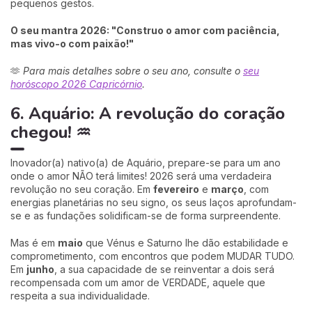
pequenos gestos.
O seu mantra 2026: "Construo o amor com paciência,
mas vivo-o com paixão!"
🫶
Para mais detalhes sobre o seu ano, consulte o
seu
horóscopo 2026 Capricórnio
.
6. Aquário: A revolução do coração
chegou! ♒
Inovador(a) nativo(a) de Aquário, prepare-se para um ano
onde o amor NÃO terá limites! 2026 será uma verdadeira
revolução no seu coração. Em
fevereiro
e
março
, com
energias planetárias no seu signo, os seus laços aprofundam-
se e as fundações solidificam-se de forma surpreendente.
Mas é em
maio
que Vénus e Saturno lhe dão estabilidade e
comprometimento, com encontros que podem MUDAR TUDO.
Em
junho
, a sua capacidade de se reinventar a dois será
recompensada com um amor de VERDADE, aquele que
respeita a sua individualidade.