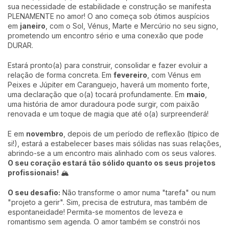
sua necessidade de estabilidade e construção se manifesta
PLENAMENTE no amor! O ano começa sob ótimos auspícios
em
janeiro
, com o Sol, Vénus, Marte e Mercúrio no seu signo,
prometendo um encontro sério e uma conexão que pode
DURAR.
Estará pronto(a) para construir, consolidar e fazer evoluir a
relação de forma concreta. Em
fevereiro
, com Vénus em
Peixes e Júpiter em Caranguejo, haverá um momento forte,
uma declaração que o(a) tocará profundamente. Em
maio
,
uma história de amor duradoura pode surgir, com paixão
renovada e um toque de magia que até o(a) surpreenderá!
E em
novembro
, depois de um período de reflexão (típico de
si!), estará a estabelecer bases mais sólidas nas suas relações,
abrindo-se a um encontro mais alinhado com os seus valores.
O seu coração estará tão sólido quanto os seus projetos
profissionais!
🏔️
O seu desafio:
Não transforme o amor numa "tarefa" ou num
"projeto a gerir". Sim, precisa de estrutura, mas também de
espontaneidade! Permita-se momentos de leveza e
romantismo sem agenda. O amor também se constrói nos