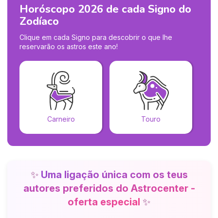
Horóscopo 2026 de cada Signo do
Zodíaco
Clique em cada Signo para descobrir o que lhe
reservarão os astros este ano!
Carneiro
Touro
✨
Uma ligação única com os teus
autores preferidos do Astrocenter -
oferta especial
✨