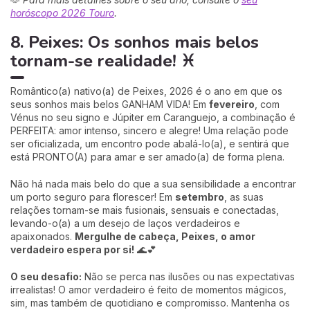
horóscopo 2026 Touro
.
8. Peixes: Os sonhos mais belos
tornam-se realidade! ♓
Romântico(a) nativo(a) de Peixes, 2026 é o ano em que os
seus sonhos mais belos GANHAM VIDA! Em
fevereiro
, com
Vénus no seu signo e Júpiter em Caranguejo, a combinação é
PERFEITA: amor intenso, sincero e alegre! Uma relação pode
ser oficializada, um encontro pode abalá-lo(a), e sentirá que
está PRONTO(A) para amar e ser amado(a) de forma plena.
Não há nada mais belo do que a sua sensibilidade a encontrar
um porto seguro para florescer! Em
setembro
, as suas
relações tornam-se mais fusionais, sensuais e conectadas,
levando-o(a) a um desejo de laços verdadeiros e
apaixonados.
Mergulhe de cabeça, Peixes, o amor
verdadeiro espera por si!
🌊💕
O seu desafio:
Não se perca nas ilusões ou nas expectativas
irrealistas! O amor verdadeiro é feito de momentos mágicos,
sim, mas também de quotidiano e compromisso. Mantenha os