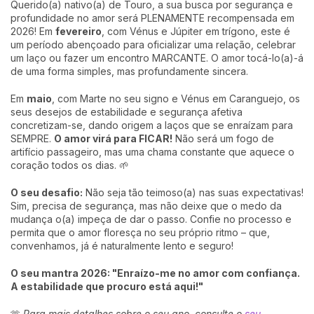
Querido(a) nativo(a) de Touro, a sua busca por segurança e
profundidade no amor será PLENAMENTE recompensada em
2026! Em
fevereiro
, com Vénus e Júpiter em trígono, este é
um período abençoado para oficializar uma relação, celebrar
um laço ou fazer um encontro MARCANTE. O amor tocá-lo(a)-á
de uma forma simples, mas profundamente sincera.
Em
maio
, com Marte no seu signo e Vénus em Caranguejo, os
seus desejos de estabilidade e segurança afetiva
concretizam-se, dando origem a laços que se enraízam para
SEMPRE.
O amor virá para FICAR!
Não será um fogo de
artifício passageiro, mas uma chama constante que aquece o
coração todos os dias. 🌱
O seu desafio:
Não seja tão teimoso(a) nas suas expectativas!
Sim, precisa de segurança, mas não deixe que o medo da
mudança o(a) impeça de dar o passo. Confie no processo e
permita que o amor floresça no seu próprio ritmo – que,
convenhamos, já é naturalmente lento e seguro!
O seu mantra 2026: "Enraízo-me no amor com confiança.
A estabilidade que procuro está aqui!"
🫶
Para mais detalhes sobre o seu ano, consulte o
seu