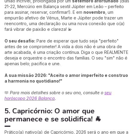
união incrível, prolongada por um
setembro afortunado
(dias
21-22, Mercúrio em Balança sextil Júpiter em Leão – perfeito
para assinar, reservar, confirmar!). E em
novembro
, um
empurrão afetivo de Vénus, Marte e Júpiter pode trazer um
reencontro, uma declaração ou uma nova conexão que o(a)
fará vibrar de paixão e clareza! 💫
O seu desafio:
Pare de esperar que tudo seja "perfeito"
antes de se comprometer! A vida a dois não é uma obra de
arte acabada, é uma criação contínua. Diga o que REALMENTE
deseja e orquestre o encontro das famílias. O seu "sim" não é
apenas belo; pacifica e une.
A sua missão 2026: "Aceito o amor imperfeito e construo
a harmonia no quotidiano!"
🫶
Para mais detalhes sobre o seu ano, consulte o
seu
horóscopo 2026 Balança
.
5. Capricórnio: O amor que
permanece e se solidifica! 🐐
Prático(a) nativo(a) de Capricórnio, 2026 será o ano em que a