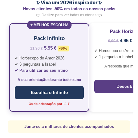
✨ Viva um 2026 inspirador ✨
Novos clientes: -50% em todos os nossos packs
👉 Deslize para ver todas as ofertas 👈
⭐ MELHOR ESCOLHA
Pack Horizo
Pack Infinito
4,95 €
9,90 €
-
5,95 €
11,90 €
-50%
✔ Horóscopo do Amor 2
✔ 1 pergunta a Isabel
✔ Horóscopo do Amor 2026
✔ 3 perguntas a Isabel
A resposta que mud
✔ Para utilizar ao seu ritmo
A sua orientação durante todo o ano
Descubra
Escolha o Infinito
3× de orientação por +1 €
Junte-se a milhares de clientes acompanhados