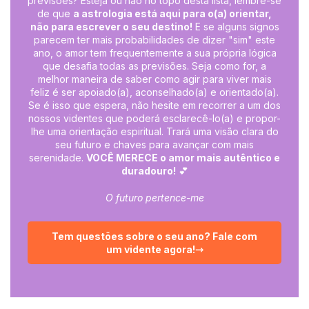
previsões? Esteja ou não no topo desta lista, lembre-se
de que
a astrologia está aqui para o(a) orientar,
não para escrever o seu destino!
E se alguns signos
parecem ter mais probabilidades de dizer "sim" este
ano, o amor tem frequentemente a sua própria lógica
que desafia todas as previsões. Seja como for, a
melhor maneira de saber como agir para viver mais
feliz é ser apoiado(a), aconselhado(a) e orientado(a).
Se é isso que espera, não hesite em recorrer a um dos
nossos videntes que poderá esclarecê-lo(a) e propor-
lhe uma orientação espiritual. Trará uma visão clara do
seu futuro e chaves para avançar com mais
serenidade.
VOCÊ MERECE o amor mais autêntico e
duradouro!
💕
O futuro pertence-me
Tem questões sobre o seu ano? Fale com
um vidente agora!