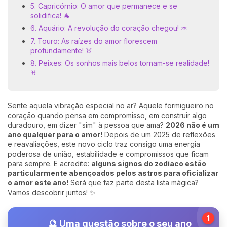
5. Capricórnio: O amor que permanece e se
solidifica! 🐐
6. Aquário: A revolução do coração chegou! ♒
7. Touro: As raízes do amor florescem
profundamente! ♉
8. Peixes: Os sonhos mais belos tornam-se realidade!
♓
Sente aquela vibração especial no ar? Aquele formigueiro no
coração quando pensa em compromisso, em construir algo
duradouro, em dizer "sim" à pessoa que ama?
2026 não é um
ano qualquer para o amor!
Depois de um 2025 de reflexões
e reavaliações, este novo ciclo traz consigo uma energia
poderosa de união, estabilidade e compromissos que ficam
para sempre. E acredite:
alguns signos do zodíaco estão
particularmente abençoados pelos astros para oficializar
o amor este ano!
Será que faz parte desta lista mágica?
Vamos descobrir juntos! ✨
1
🔮 Uma questão sobre o seu ano