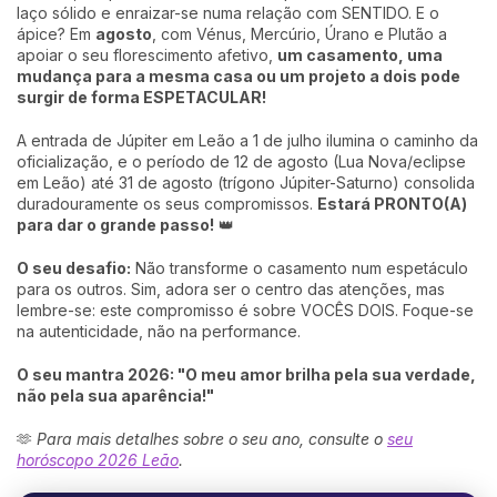
laço sólido e enraizar-se numa relação com SENTIDO. E o
ápice? Em
agosto
, com Vénus, Mercúrio, Úrano e Plutão a
apoiar o seu florescimento afetivo,
um casamento, uma
mudança para a mesma casa ou um projeto a dois pode
surgir de forma ESPETACULAR!
A entrada de Júpiter em Leão a 1 de julho ilumina o caminho da
oficialização, e o período de 12 de agosto (Lua Nova/eclipse
em Leão) até 31 de agosto (trígono Júpiter-Saturno) consolida
duradouramente os seus compromissos.
Estará PRONTO(A)
para dar o grande passo!
👑
O seu desafio:
Não transforme o casamento num espetáculo
para os outros. Sim, adora ser o centro das atenções, mas
lembre-se: este compromisso é sobre VOCÊS DOIS. Foque-se
na autenticidade, não na performance.
O seu mantra 2026: "O meu amor brilha pela sua verdade,
não pela sua aparência!"
🫶
Para mais detalhes sobre o seu ano, consulte o
seu
horóscopo 2026 Leão
.