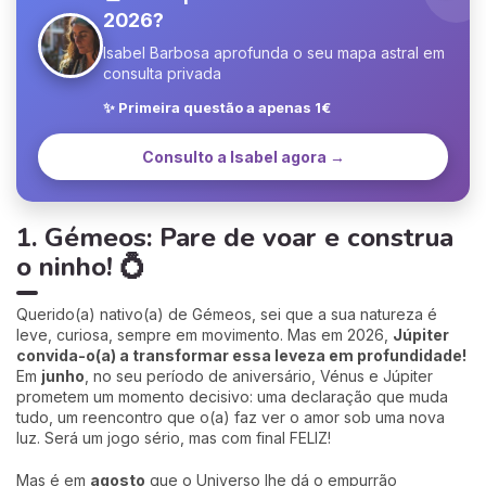
2026?
Isabel Barbosa aprofunda o seu mapa astral em
consulta privada
✨ Primeira questão a apenas 1€
Consulto a Isabel agora →
1. Gémeos: Pare de voar e construa
o ninho! 💍
Querido(a) nativo(a) de Gémeos, sei que a sua natureza é
leve, curiosa, sempre em movimento. Mas em 2026,
Júpiter
convida-o(a) a transformar essa leveza em profundidade!
Em
junho
, no seu período de aniversário, Vénus e Júpiter
prometem um momento decisivo: uma declaração que muda
tudo, um reencontro que o(a) faz ver o amor sob uma nova
luz. Será um jogo sério, mas com final FELIZ!
Mas é em
agosto
que o Universo lhe dá o empurrão