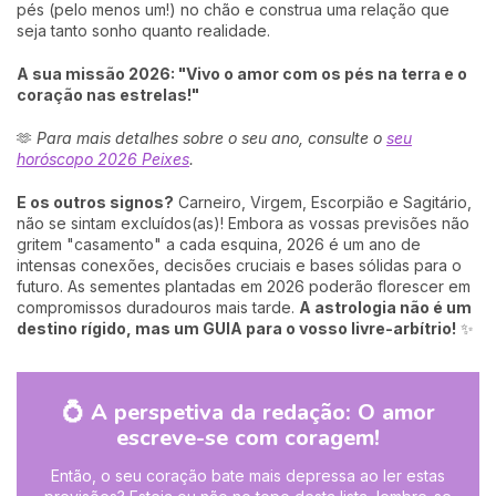
pés (pelo menos um!) no chão e construa uma relação que
seja tanto sonho quanto realidade.
A sua missão 2026: "Vivo o amor com os pés na terra e o
coração nas estrelas!"
🫶
Para mais detalhes sobre o seu ano, consulte o
seu
horóscopo 2026 Peixes
.
E os outros signos?
Carneiro, Virgem, Escorpião e Sagitário,
não se sintam excluídos(as)! Embora as vossas previsões não
gritem "casamento" a cada esquina, 2026 é um ano de
intensas conexões, decisões cruciais e bases sólidas para o
futuro. As sementes plantadas em 2026 poderão florescer em
compromissos duradouros mais tarde.
A astrologia não é um
destino rígido, mas um GUIA para o vosso livre-arbítrio!
✨
💍 A perspetiva da redação: O amor
escreve-se com coragem!
Então, o seu coração bate mais depressa ao ler estas