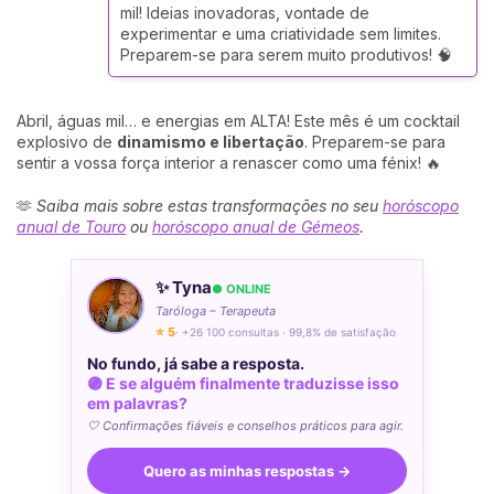
mil! Ideias inovadoras, vontade de
experimentar e uma criatividade sem limites.
Preparem-se para serem muito produtivos! 🧠
Abril, águas mil… e energias em ALTA! Este mês é um cocktail
explosivo de
dinamismo e libertação
. Preparem-se para
sentir a vossa força interior a renascer como uma fénix! 🔥
🫶
Saiba mais sobre estas transformações no seu
horóscopo
anual de Touro
ou
horóscopo anual de Gémeos
.
✨ Tyna
● ONLINE
Taróloga – Terapeuta
⭐ 5
· +26 100 consultas · 99,8% de satisfação
No fundo, já sabe a resposta.
🟣 E se alguém finalmente traduzisse isso
em palavras?
🤍 Confirmações fiáveis e conselhos práticos para agir.
Quero as minhas respostas →