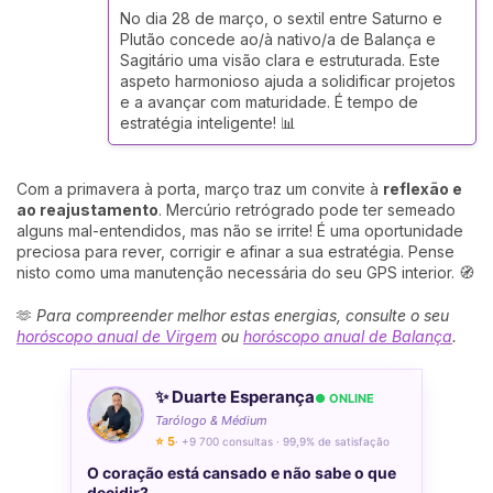
No dia 28 de março, o sextil entre Saturno e
Plutão concede ao/à nativo/a de Balança e
Sagitário uma visão clara e estruturada. Este
aspeto harmonioso ajuda a solidificar projetos
e a avançar com maturidade. É tempo de
estratégia inteligente! 📊
Com a primavera à porta, março traz um convite à
reflexão e
ao reajustamento
. Mercúrio retrógrado pode ter semeado
alguns mal-entendidos, mas não se irrite! É uma oportunidade
preciosa para rever, corrigir e afinar a sua estratégia. Pense
nisto como uma manutenção necessária do seu GPS interior. 🧭
🫶
Para compreender melhor estas energias, consulte o seu
horóscopo anual de Virgem
ou
horóscopo anual de Balança
.
✨ Duarte Esperança
● ONLINE
Tarólogo & Médium
⭐ 5
· +9 700 consultas · 99,9% de satisfação
O coração está cansado e não sabe o que
decidir?