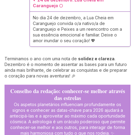
Caranguejo 🌕
No dia 24 de dezembro, a Lua Cheia em
Caranguejo convida o/a nativo/a de
Caranguejo e Peixes a um reencontro com a
sua essência emocional e familiar. Deixe o
amor inundar o seu coração! 💖
Terminamos o ano com uma nota de
solidez e clareza
.
Dezembro é o momento de assentar as bases para um futuro
ainda mais brilhante, de celebrar as conquistas e de preparar
o coração para novas aventuras! 🎉
Conselho da redação: conhecer-se melhor através
das estrelas
Os aspetos planetários influenciam profundamente os
signos e conhecer as datas-chave para 2026 ajudará a
antecipá-las e a aproveitar ao máximo cada oportunidade
cósmica. A astrologia é um oráculo poderoso que permite
conhecer-se melhor e aos outros, para interagir de forma
mais harmoniosa com tudo o que nos rodeia. ✨