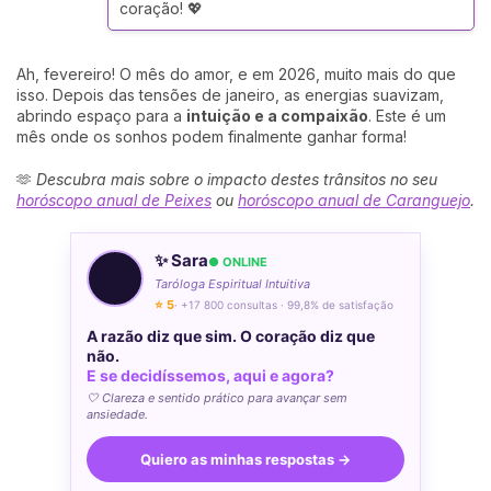
coração! 💖
Ah, fevereiro! O mês do amor, e em 2026, muito mais do que
isso. Depois das tensões de janeiro, as energias suavizam,
abrindo espaço para a
intuição e a compaixão
. Este é um
mês onde os sonhos podem finalmente ganhar forma!
🫶
Descubra mais sobre o impacto destes trânsitos no seu
horóscopo anual de Peixes
ou
horóscopo anual de Caranguejo
.
✨ Sara
● ONLINE
Taróloga Espiritual Intuitiva
⭐ 5
· +17 800 consultas · 99,8% de satisfação
A razão diz que sim. O coração diz que
não.
E se decidíssemos, aqui e agora?
🤍 Clareza e sentido prático para avançar sem
ansiedade.
Quiero as minhas respostas →