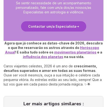
Se sentir necessidade de um acompanhamento
personalizado, fale com um/a dos/as nossos/as
Especialistas em astrologia e vidência.
Contactar um/a Especialista
Agora que já conhece as datas-chave de 2026, descubra
o que lhe reservarão os astros através do
Horóscopo
Anual
! E saiba tudo sobre os
movimentos planetários
e a
influência dos planetas
na sua vida.
Caros viajantes celestes, 2026 é um ano de
crescimento,
desafios superados e amor em todas as suas formas
.
Ouse ser você mesmo/a, ouça a sua intuição e celebre cada
pequena vitória. As estrelas estão ao seu lado, sempre! Que a
luz vos guie em cada passo desta jornada mágica. ✨🌟
Ler mais artigos similares :