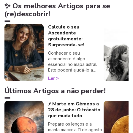
✨ Os melhores Artigos para se
(re)descobrir!
Calcule o seu
Ascendente
gratuitamente:
Surpreenda-se!
Conhecer o seu
ascendente é algo
essencial no mapa astral.
Este poderá ajudá-lo a
compreender o porquê de
Ler
alguns comportamentos e
que imagem transmite aos
Últimos Artigos a não perder!
outros… Calcule o seu
ascendente gratuitamente e
⚡ Marte em Gémeos a
descubra como este
28 de junho: O trânsito
influencia o seu Signo Solar
e as suas relações. É um
que muda tudo
cálculo simples e fiável a
Prepare os lenços e a
100%, apenas precisa de
manta macia: a 11 de agosto
ter a hora e o local do seu