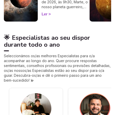
de 2026, às 9h30, Marte, o
nascimento.
nosso planeta guerreiro,
guarda a espada, deixa a
Ler
agitação mental de Gémeos
e aninha-se no signo terno
e lunar do Caranguejo, até
cerca de 27 de setembro.
🌟 Especialistas ao seu dispor
Muitos astrólogos
desprezam este trânsito por
durante todo o ano
o acharem «fraco»… mas eu
vou mostrar-lhe porque é
talvez um dos mais
Seleccionámos os/as melhores Especialistas para o/a
profundamente humanos do
acompanhar ao longo do ano. Quer procure respostas
ano. Siga-me: o seu
sentimentais, conselhos profissionais ou previsões detalhadas,
coração vai perceber. 💛
os/as nossos/as Especialistas estão ao seu dispor para o/a
guiar. Descubra-os/as e dê o primeiro passo para um ano
bem-sucedido! 💫