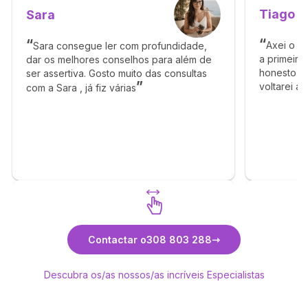
Tiago
Sara
Axei o T
Sara consegue ler com profundidade,
a primeira
dar os melhores conselhos para além de
honesto e 
ser assertiva. Gosto muito das consultas
voltarei a
com a Sara , já fiz várias
obrigado p
Descubra Sara
Contactar o
308 803 288
Descubra os/as nossos/as incríveis Especialistas