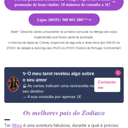
promoção de boas-vindas: 10 minutos de consulta a 1€!
Ligue (00351) 308 803 288!**
Nota*: Desconto válido unicamente na primeira consulta na Wengo com os/as
Especialistas que fazem parte da promoção.
**Serviço de Apoio ao Cliente, disponível de segunda a sexta-feira das 08h00 às
21h00; de sábado a domingo das 11h00 às 21h00 (horário de Portugal Continental).
1
✨ O meu tarot revelou algo sobre
o seu amor
Contacte-
🔮 As cartas indicam uma reviravolta no
me
seu destino
→ A sua consulta por apenas 1€
Os melhores pais do Zodíaco
Ter
filhos
é uma aventura fabulosa, durante a qual é preciso