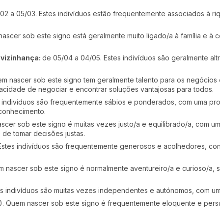
02 a 05/03. Estes indivíduos estão frequentemente associados à r
ascer sob este signo está geralmente muito ligado/a à família e à
 vizinhança
:
de 05/04 a 04/05. Estes indivíduos são geralmente altr
em nascer sob este signo tem geralmente talento para os negócios
cidade de negociar e encontrar soluções vantajosas para todos.
s indivíduos são frequentemente sábios e ponderados, com uma pr
 conhecimento.
cer sob este signo é muitas vezes justo/a e equilibrado/a, com um 
 de tomar decisões justas.
Estes indivíduos são frequentemente generosos e acolhedores, con
m nascer sob este signo é normalmente aventureiro/a e curioso/a, 
tes indivíduos são muitas vezes independentes e autónomos, com u
2). Quem nascer sob este signo é frequentemente eloquente e persu