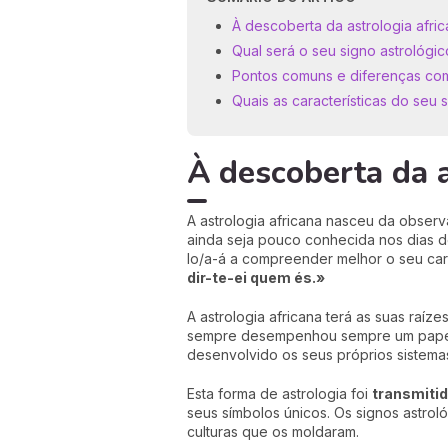
À descoberta da astrologia afric
Qual será o seu signo astrológic
Pontos comuns e diferenças com
Quais as características do seu 
À descoberta da a
A astrologia africana nasceu da obser
ainda seja pouco conhecida nos dias de
lo/a-á a compreender melhor o seu cará
dir-te-ei quem és.»
A astrologia africana terá as suas ra
sempre desempenhou sempre um papel 
desenvolvido os seus próprios sistem
Esta forma de astrologia foi
transmiti
seus símbolos únicos. Os signos astrol
culturas que os moldaram.