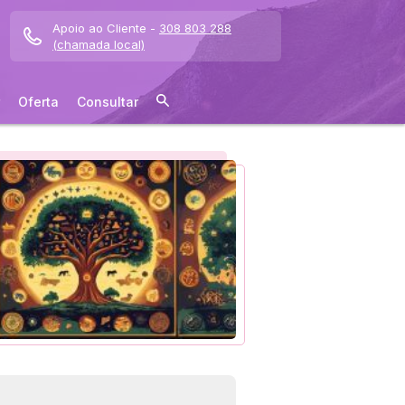
Apoio ao Cliente -
308 803 288
(chamada local)
Oferta
Consultar