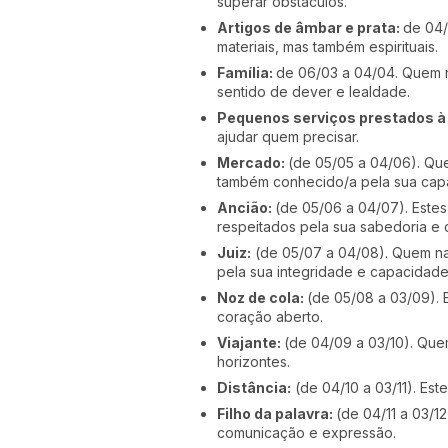
superar obstáculos.
Artigos
de âmbar e prata
:
de 04/
materiais, mas também espirituais.
Família
:
de 06/03 a 04/04. Quem n
sentido de dever e lealdade.
Pequenos serviços prestados à
ajudar quem precisar.
Mercado:
(de 05/05 a 04/06). Qu
também conhecido/a pela sua capa
Ancião:
(de 05/06 a 04/07). Este
respeitados pela sua sabedoria e
Juiz:
(de 05/07 a 04/08). Quem nas
pela sua integridade e capacidade
Noz de cola:
(de 05/08 a 03/09). 
coração aberto.
Viajante:
(de 04/09 a 03/10). Que
horizontes.
Distância:
(de 04/10 a 03/11). Es
Filho da palavra:
(de 04/11 a 03/1
comunicação e expressão.