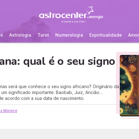
os
Astrologia
Tarot
Numerologia
Espiritualidade
Amor
ana: qual é o seu signo
 mas será que conhece o seu signo africano? Originário da
êm um significado importante. Baobab, Juiz, Ancião…
 de acordo com a sua data de nascimento.
ês Moreira