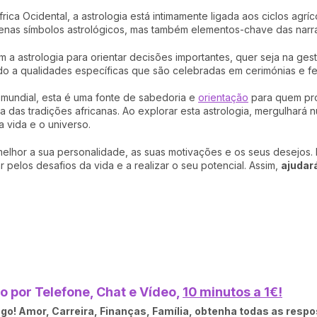
ca Ocidental, a astrologia está intimamente ligada aos ciclos agríco
as símbolos astrológicos, mas também elementos-chave das narrati
izam a astrologia para orientar decisões importantes, quer seja na g
do a qualidades específicas que são celebradas em cerimónias e fe
mundial, esta é uma fonte de sabedoria e
orientação
para quem pr
 das tradições africanas. Ao explorar esta astrologia, mergulhará nu
 vida e o universo.
elhor a sua personalidade, as suas motivações e os seus desejos.
 pelos desafios da vida e a realizar o seu potencial. Assim,
ajudar
 por Telefone, Chat e Vídeo,
10 minutos a 1€!
o! Amor, Carreira, Finanças, Família, obtenha todas as respo