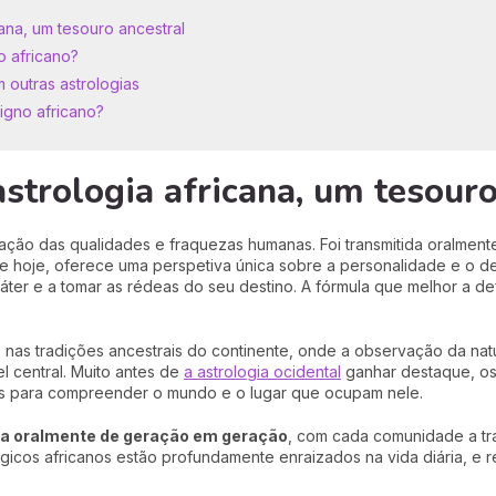
ana, um tesouro ancestral
o africano?
 outras astrologias
signo africano?
strologia africana, um tesouro
vação das qualidades e fraquezas humanas. Foi transmitida oralme
 hoje, oferece uma perspetiva única sobre a personalidade e o des
ter e a tomar as rédeas do seu destino. A fórmula que melhor a de
ízes nas tradições ancestrais do continente, onde a observação da
central. Muito antes de
a astrologia ocidental
ganhar destaque, os 
as para compreender o mundo e o lugar que ocupam nele.
da oralmente de geração em geração
, com cada comunidade a tra
ógicos africanos estão profundamente enraizados na vida diária, e 