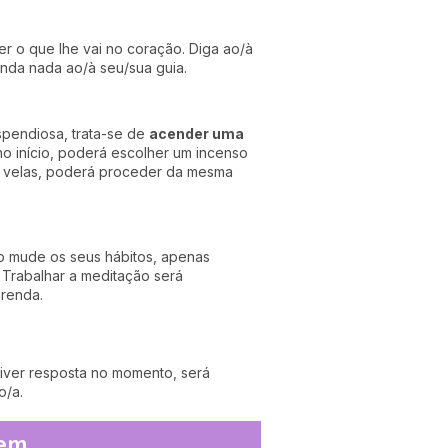
r o que lhe vai no coração. Diga ao/à
onda nada ao/à seu/sua guia.
spendiosa, trata-se de
acender uma
o início, poderá escolher um incenso
às velas, poderá proceder da mesma
ão mude os seus hábitos, apenas
. Trabalhar a meditação será
erenda.
tiver resposta no momento, será
o/a.
gem