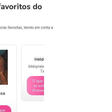
avoritos do
ras favoritas, tendo em conta a
Hélder Sousa
Intérprete de Sonhos e
Tarólogo
O que lhe revelam
os sonhos? | 5€ -
Promoção limitada
osa
que