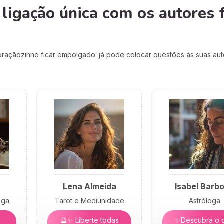
ligação única com os autores f
açãozinho ficar empolgado: já pode colocar questões às suas auto
Lena Almeida
Isabel Barb
oga
Tarot e Mediunidade
Astróloga
🔮✨ Liberte todas
✨Descubra o 