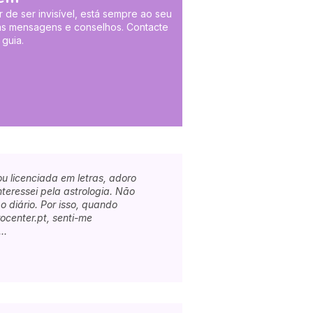
r de ser invisível, está sempre ao seu
suas mensagens e conselhos. Contacte
guia.
u licenciada em letras, adoro
teressei pela astrologia. Não
 diário. Por isso, quando
ocenter.pt, senti-me
..