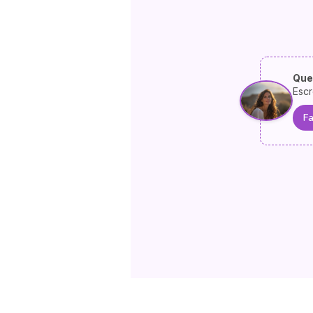
Que
Escr
Fa