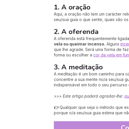
1. A oração
Aqui, a oração não tem um carácter reli
seu/sua guia o que sente, quais são o
2. A oferenda
A oferenda está frequentemente ligada 
vela ou queimar incenso.
Alguns
ince
que lhe agrade. Será uma forma de faz
forma ou escolher a
cor da vela em fun
3. A meditação
A meditação é um bom caminho para o/a 
concentre a sua mente no/a seu/sua gui
indispensável em todo o seu percurso e
>>> Este artigo poderá agradar-lhe:
qu
👉
Qualquer que seja o método que esco
porque o/a seu/sua guia estima que não
Co