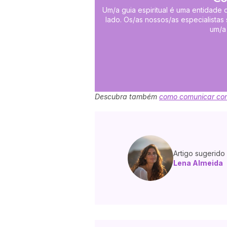
Um/a guia espiritual é uma entidade q
lado. Os/as nossos/as especialistas
um/a
Descubra também
como comunicar com
Artigo sugerido
Lena Almeida