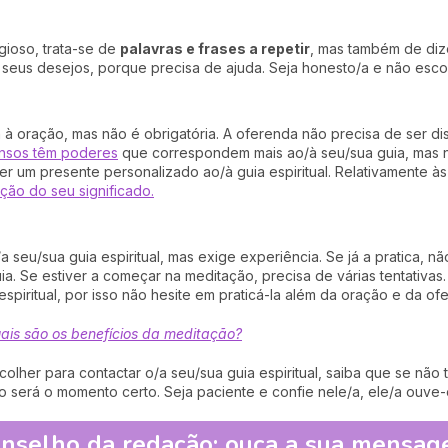
gioso, trata-se de
palavras e frases a repetir
, mas também de dize
s seus desejos, porque precisa de ajuda. Seja honesto/a e não esc
à oração, mas não é obrigatória. A oferenda não precisa de ser di
nsos têm poderes
que correspondem mais ao/à seu/sua guia, mas n
er um presente personalizado ao/à guia espiritual. Relativamente 
ção do seu significado.
seu/sua guia espiritual, mas exige experiência. Se já a pratica, n
a. Se estiver a começar na meditação, precisa de várias tentativas
spiritual, por isso não hesite em praticá-la além da oração e da of
ais são os benefícios da meditação?
lher para contactar o/a seu/sua guia espiritual, saiba que se não 
 será o momento certo. Seja paciente e confie nele/a, ele/a ouve-
nselho da redação: ouça a sua mensa