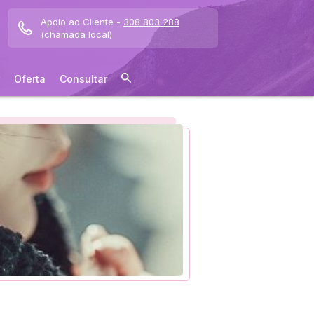
Apoio ao Cliente -
308 803 288
(chamada local)
Oferta
Consultar