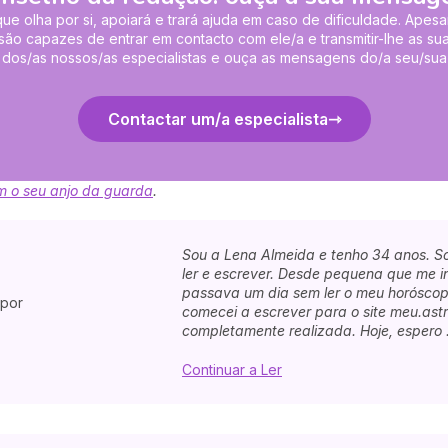
ue olha por si, apoiará e trará ajuda em caso de dificuldade. Apesa
 são capazes de entrar em contacto com ele/a e transmitir-lhe as 
 dos/as nossos/as especialistas e ouça as mensagens do/a seu/sua 
Contactar um/a especialista
 o seu anjo da guarda
.
Sou a Lena Almeida e tenho 34 anos. So
ler e escrever. Desde pequena que me in
passava um dia sem ler o meu horóscopo
 por
comecei a escrever para o site meu.astr
completamente realizada. Hoje, espero .
Continuar a Ler