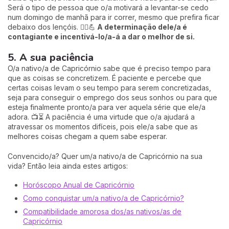
Será o tipo de pessoa que o/a motivará a levantar-se cedo
num domingo de manhã para ir correr, mesmo que prefira ficar
debaixo dos lençóis. 🏃‍♂️💪
A determinação dele/a é
contagiante e incentivá-lo/a-á a dar o melhor de si.
5. A sua paciência
O/a nativo/a de Capricórnio sabe que é preciso tempo para
que as coisas se concretizem. É paciente e percebe que
certas coisas levam o seu tempo para serem concretizadas,
seja para conseguir o emprego dos seus sonhos ou para que
esteja finalmente pronto/a para ver aquela série que ele/a
adora. 📺⏳ A paciência é uma virtude que o/a ajudará a
atravessar os momentos difíceis, pois ele/a sabe que as
melhores coisas chegam a quem sabe esperar.
Convencido/a? Quer um/a nativo/a de Capricórnio na sua
vida? Então leia ainda estes artigos:
Horóscopo Anual de Capricórnio
Como conquistar um/a nativo/a de Capricórnio?
Compatibilidade amorosa dos/as nativos/as de
Capricórnio