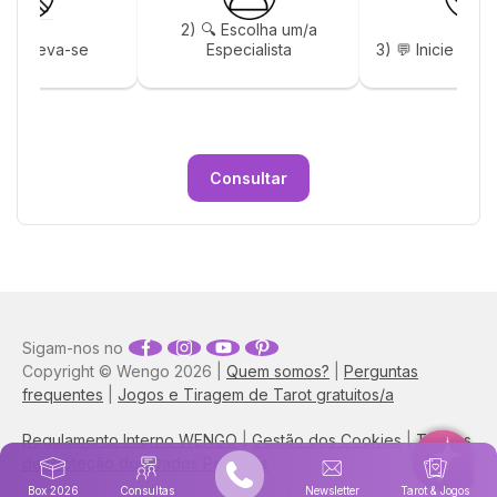
2) 🔍 Escolha um/a
 Inscreva-se
Especialista
3) 💬 Inicie a su
Consultar
Sigam-nos no
Copyright © Wengo 2026 |
Quem somos?
|
Perguntas
frequentes
|
Jogos e Tiragem de Tarot gratuitos/a
Regulamento Interno WENGO
|
Gestão dos Cookies
|
Termos
de Proteção dos Dados Pessoais
Box 2026
Consultas
Newsletter
Tarot & Jogos