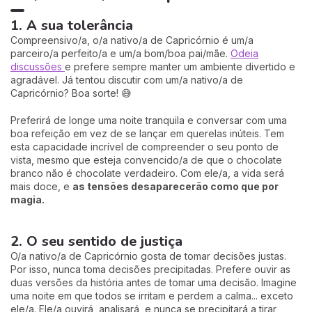
1. A sua tolerância
Compreensivo/a, o/a nativo/a de Capricórnio é um/a
parceiro/a perfeito/a e um/a bom/boa pai/mãe.
Odeia
discussões
e prefere sempre manter um ambiente divertido e
agradável. Já tentou discutir com um/a nativo/a de
Capricórnio? Boa sorte! 😅
Preferirá de longe uma noite tranquila e conversar com uma
boa refeição em vez de se lançar em querelas inúteis. Tem
esta capacidade incrível de compreender o seu ponto de
vista, mesmo que esteja convencido/a de que o chocolate
branco não é chocolate verdadeiro. Com ele/a, a vida será
mais doce, e
as tensões desaparecerão como que por
magia.
2. O seu sentido de justiça
O/a nativo/a de Capricórnio gosta de tomar decisões justas.
Por isso, nunca toma decisões precipitadas. Prefere ouvir as
duas versões da história antes de tomar uma decisão. Imagine
uma noite em que todos se irritam e perdem a calma... exceto
ele/a. Ele/a ouvirá, analisará, e nunca se precipitará a tirar