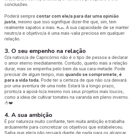
conclusões.
Poderá sempre
contar com ele/a para dar uma opinião
justa
, mesmo que isso signifique dizer-lhe que, sim, tem
realmente sapatos a mais. 👠👞 A sua capacidade de se manter
neutro/a e objetivo/a é uma mais-valia preciosa em qualquer
relação.
3. O seu empenho na relação
O/a nativo/a de Capricórnio não é o tipo de pessoa a declarar
o amor eterno imediatamente. Contudo, quanto mais a relação
durar, mais se empenha pelo bem da sua cara-metade. Pode
precisar de algum tempo, mas
quando se compromete, é
para a vida toda.
Pode ter a certeza de que não o/a deixará
por uma aventura de uma noite. Estará lá a longo prazo,
pronto/a a apoiá-lo/a mesmo nos seus projetos mais loucos,
como a ideia de cultivar tomates na varanda em pleno inverno.
🍅❤️
4. A sua ambição
É por natureza muito confiante, tem muita ambição e
trabalha
arduamente para concretizar os objetivos que estabeleceu.
Saiba que ele/a não recuará diante de nada para os alcançar.