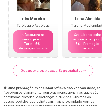
Inês Moreira
Lena Almeida
Taróloga e Astróloga
Tarot e Mediunidade
✨Descubra as
🔮✨ Liberte todas
mensagens do
as suas energias |
Tarot | 5€ -
5€ - Promoção
Promoção limitada
limitada
Descubra outros/as Especialistas
💝 Uma promoção excecional reflexo dos vossos desejos
Recebemos diariamente inúmeras mensagens, nas quais são
partilhadas histórias, esperanças e dúvidas. Ouvimos os
vossos pedidos que solicitavam mais proximidade com as
nossas autoras e respondemos com uma promoção inédita: