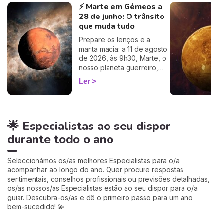
⚡ Marte em Gémeos a
descubra como este
28 de junho: O trânsito
influencia o seu Signo Solar
e as suas relações. É um
que muda tudo
cálculo simples e fiável a
Prepare os lenços e a
100%, apenas precisa de
manta macia: a 11 de agosto
ter a hora e o local do seu
de 2026, às 9h30, Marte, o
nascimento.
nosso planeta guerreiro,
guarda a espada, deixa a
Ler
agitação mental de Gémeos
e aninha-se no signo terno
e lunar do Caranguejo, até
cerca de 27 de setembro.
🌟 Especialistas ao seu dispor
Muitos astrólogos
desprezam este trânsito por
durante todo o ano
o acharem «fraco»… mas eu
vou mostrar-lhe porque é
talvez um dos mais
Seleccionámos os/as melhores Especialistas para o/a
profundamente humanos do
acompanhar ao longo do ano. Quer procure respostas
ano. Siga-me: o seu
sentimentais, conselhos profissionais ou previsões detalhadas,
coração vai perceber. 💛
os/as nossos/as Especialistas estão ao seu dispor para o/a
guiar. Descubra-os/as e dê o primeiro passo para um ano
bem-sucedido! 💫