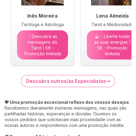
Inês Moreira
Lena Almeida
Taróloga e Astróloga
Tarot e Mediunidade
✨Descubra as
🔮✨ Liberte todas
mensagens do
as suas energias |
Tarot | 5€ -
5€ - Promoção
Promoção limitada
limitada
Descubra outros/as Especialistas
💝 Uma promoção excecional reflexo dos vossos desejos
Recebemos diariamente inúmeras mensagens, nas quais são
partilhadas histórias, esperanças e dúvidas. Ouvimos os
vossos pedidos que solicitavam mais proximidade com as
nossas autoras e respondemos com uma promoção inédita: