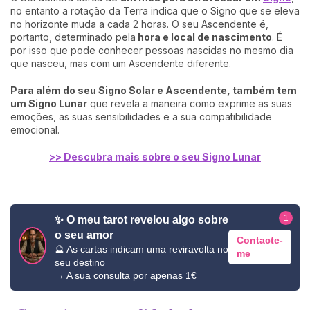
no entanto a rotação da Terra indica que o Signo que se eleva
no horizonte muda a cada 2 horas. O seu Ascendente é,
portanto, determinado pela
hora e local de nascimento
. É
por isso que pode conhecer pessoas nascidas no mesmo dia
que nasceu, mas com um Ascendente diferente.
Para além do seu Signo Solar e Ascendente, também tem
um Signo Lunar
que revela a maneira como exprime as suas
emoções, as suas sensibilidades e a sua compatibilidade
emocional.
>> Descubra mais sobre o seu Signo Lunar
1
✨ O meu tarot revelou algo sobre
o seu amor
Contacte-
🔮 As cartas indicam uma reviravolta no
me
seu destino
→ A sua consulta por apenas 1€