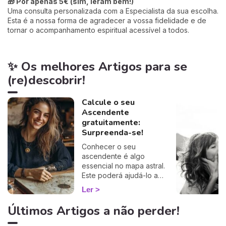
🎁 Por apenas 5€ (sim, leram bem!)
Uma consulta personalizada com a Especialista da sua escolha.
Esta é a nossa forma de agradecer a vossa fidelidade e de
tornar o acompanhamento espiritual acessível a todos.
✨ Os melhores Artigos para se
(re)descobrir!
Calcule o seu
Ascendente
gratuitamente:
Surpreenda-se!
Conhecer o seu
ascendente é algo
essencial no mapa astral.
Este poderá ajudá-lo a
compreender o porquê de
Ler
alguns comportamentos e
que imagem transmite aos
Últimos Artigos a não perder!
outros… Calcule o seu
ascendente gratuitamente e