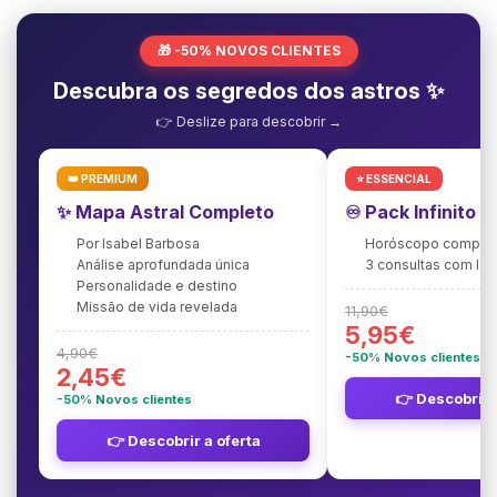
🎁 -50% NOVOS CLIENTES
Descubra os segredos dos astros ✨
👉 Deslize para descobrir →
👑 PREMIUM
⭐ ESSENCIAL
✨ Mapa Astral Completo
♾️ Pack Infinito 
Por Isabel Barbosa
Horóscopo complet
Análise aprofundada única
3 consultas com Is
Personalidade e destino
Missão de vida revelada
11,90€
5,95€
4,90€
-50% Novos clientes
2,45€
👉 Descobrir 
-50% Novos clientes
👉 Descobrir a oferta