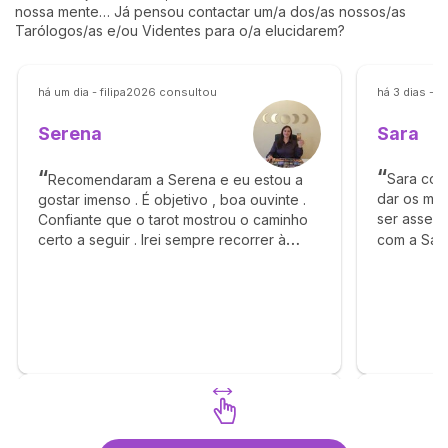
nossa mente… Já pensou contactar um/a dos/as nossos/as
Tarólogos/as e/ou Videntes para o/a elucidarem?
há um dia - filipa2026 consultou
há 3 dias - 
Sara
Serena
Sara con
Recomendaram a Serena e eu estou a
dar os me
gostar imenso . É objetivo , boa ouvinte .
ser assert
Confiante que o tarot mostrou o caminho
com a Sara 
certo a seguir . Irei sempre recorrer à
Serena quando precisar .
Descubra Serena