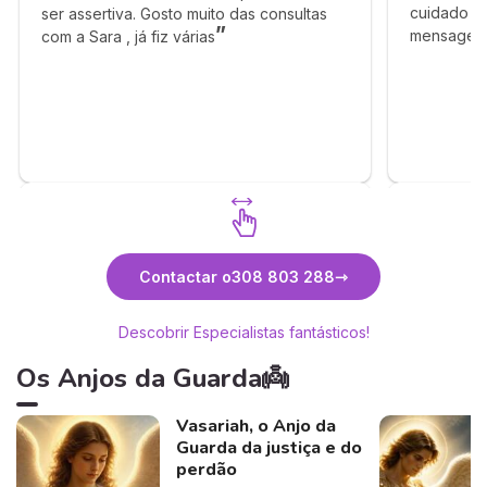
cuidado d
ser assertiva. Gosto muito das consultas
mensagem p
com a Sara , já fiz várias
Descubra Sara
Contactar o
308 803 288
Descobrir Especialistas fantásticos!
Os Anjos da Guarda👼
Vasariah, o Anjo da
Guarda da justiça e do
perdão