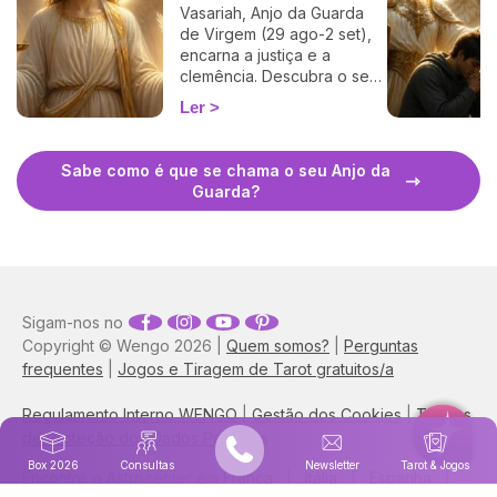
Vasariah, Anjo da Guarda
de Virgem (29 ago-2 set),
encarna a justiça e a
clemência. Descubra o seu
período, oração, dias de
Ler
regência e como invocá-lo.
Sabe como é que se chama o seu Anjo da
Guarda?
Sigam-nos no
Copyright © Wengo 2026 |
Quem somos?
|
Perguntas
frequentes
|
Jogos e Tiragem de Tarot gratuitos/a
Regulamento Interno WENGO
|
Gestão dos Cookies
|
Termos
de Proteção dos Dados Pessoais
Box 2026
Consultas
Newsletter
Tarot & Jogos
Encontre o Astrocenter em
França
|
Itália
|
Espanha
|