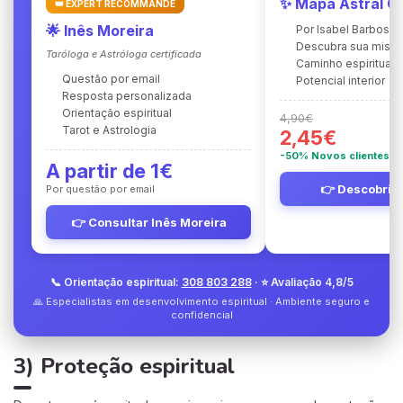
✨ Mapa Astral C
👑 EXPERT RECOMMANDÉ
🌟 Inês Moreira
Por Isabel Barbosa
Descubra sua miss
Taróloga e Astróloga certificada
Caminho espiritual
Questão por email
Potencial interior
Resposta personalizada
Orientação espiritual
4,90€
Tarot e Astrologia
2,45€
-50% Novos clientes
A partir de 1€
👉 Descobrir 
Por questão por email
👉 Consultar Inês Moreira
📞 Orientação espiritual:
308 803 288
· ⭐ Avaliação 4,8/5
🙏 Especialistas em desenvolvimento espiritual · Ambiente seguro e
confidencial
3) Proteção espiritual