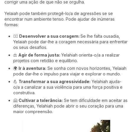
corrigir uma ação de que não se orgulha.
Yelaiah pode também protegê-lo/a de agressões se se
encontrar num ambiente tenso. Pode ajudar de inúmeras
formas:
🦸‍♀️
Desenvolver a sua coragem:
Se lhe falta ousadia,
Yelaiah pode dar-lhe a coragem necessária para enfrentar
os seus desafios.
⚖️
Agir de forma justa:
Yelahiah orienta-o/a a realizar
projetos com retidão e equilíbrio.
🌍
Ir à aventura:
Se sonha com novos horizontes, Yelaiah
pode dar-lhe o impulso para viajar e explorar o mundo.
💪
Transformar a sua agressividade:
Yelahiah ajuda-
o/a a canalizar a sua violência para uma força positiva e
construtiva.
🤗
Cultivar a tolerância:
Se tem dificuldade em aceitar as
diferenças, Yelahiah pode abrir o seu coração para uma
maior compreensão.