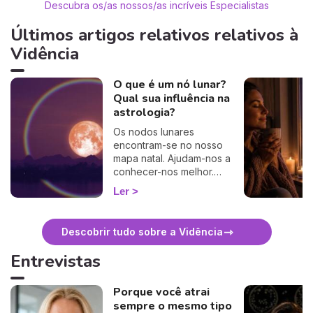
Descubra os/as nossos/as incríveis Especialistas
Últimos artigos relativos relativos à
Vidência
O que é um nó lunar?
Qual sua influência na
astrologia?
Os nodos lunares
encontram-se no nosso
mapa natal. Ajudam-nos a
conhecer-nos melhor.
Descubra os seus
Ler
significados e
interpretações astrológicas.
Descobrir tudo sobre a Vidência
Entrevistas
Porque você atrai
sempre o mesmo tipo