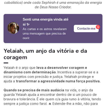
cabalística) onde cada Sephirah é uma emanação da energia
de Deus Nosso Criador.
Senti uma energia vinda até
si ✨
1
Contacte-me
As cartas e os astros revelaram
uma mensagem que precisa de
ouvir.
Yelaiah, um anjo da vitória e da
coragem
Yelaiah é o anjo que
leva a desenvolver coragem e
dinamismo com determinação
. Incentiva a superar-se e a
iniciar projetos com precisão e justiça. Yelahiah protege e
ajuda a
transformar a agressividade numa força positiva.
Quando se precisa de mais audácia
na vida, o anjo da
guarda Yelaiah ajuda a encontrar dentro de si um pouco de
bravura e tolerância. É ele quem o/a guia rumo à vitória, tendo
sempre a justiça como farol. 🔥 Estende-lhe a mão, não para