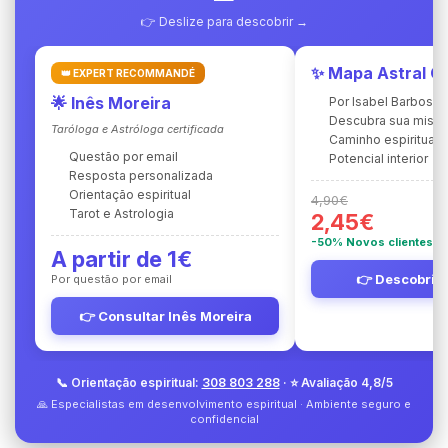
👉 Deslize para descobrir →
✨ Mapa Astral C
👑 EXPERT RECOMMANDÉ
🌟 Inês Moreira
Por Isabel Barbosa
Descubra sua miss
Taróloga e Astróloga certificada
Caminho espiritual
Questão por email
Potencial interior
Resposta personalizada
Orientação espiritual
4,90€
Tarot e Astrologia
2,45€
-50% Novos clientes
A partir de 1€
👉 Descobrir 
Por questão por email
👉 Consultar Inês Moreira
📞 Orientação espiritual:
308 803 288
· ⭐ Avaliação 4,8/5
🙏 Especialistas em desenvolvimento espiritual · Ambiente seguro e
confidencial