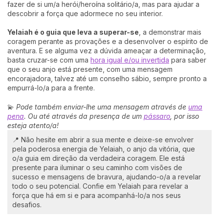
fazer de si um/a herói/heroína solitário/a, mas para ajudar a
descobrir a força que adormece no seu interior.
Yelaiah é o guia que leva a superar-se
, a demonstrar mais
coragem perante as provações e a desenvolver o espírito de
aventura. E se alguma vez a dúvida ameaçar a determinação,
basta cruzar-se com uma
hora igual e/ou invertida
para saber
que o seu anjo está presente, com uma mensagem
encorajadora, talvez até um conselho sábio, sempre pronto a
empurrá-lo/a para a frente.
💫
Pode também enviar-lhe uma mensagem através de
uma
pena
. Ou até através da presença de um
pássaro
, por isso
esteja atento/a
!
📍 Não hesite em abrir a sua mente e deixe-se envolver
pela poderosa energia de Yelaiah, o anjo da vitória, que
o/a guia em direção da verdadeira coragem. Ele está
presente para iluminar o seu caminho com visões de
sucesso e mensagens de bravura, ajudando-o/a a revelar
todo o seu potencial. Confie em Yelaiah para revelar a
força que há em si e para acompanhá-lo/a nos seus
desafios.