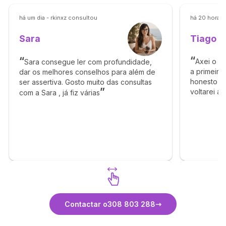
há um dia - rkinxz consultou
há 20 horas 
Tiago
Sara
Axei o T
Sara consegue ler com profundidade,
a primeira
dar os melhores conselhos para além de
honesto e 
ser assertiva. Gosto muito das consultas
voltarei a
com a Sara , já fiz várias
obrigado p
Descubra Sara
Contactar o
308 803 288