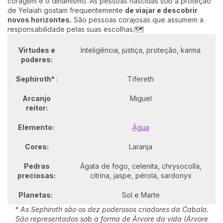
coragem e o dinamismo. As pessoas nascidas sob a proteção
de Yelaiah gostam frequentemente
de viajar e descobrir
novos horizontes.
São pessoas corajosas que assumem a
responsabilidade pelas suas escolhas.🗺️
Virtudes e
Inteligência, justiça, proteção, karma
poderes:
Sephiroth*
:
Tifereth
Arcanjo
Miguel
reitor:
Elemento:
Água
Cores:
Laranja
Pedras
Ágata de fogo, celenita, chrysocolla,
preciosas:
citrina, jaspe, pérola, sardonyx
Planetas:
Sol e Marte
* As Sephiroth são os dez poderosos criadores da Cabala.
São representados sob a forma de Árvore da vida (Árvore