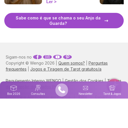
Ler
regência e como invocá-lo.
Sabe como é que se chama o seu Anjo da
Guarda?
Sigam-nos no
Copyright © Wengo 2026 |
Quem somos?
|
Perguntas
frequentes
|
Jogos e Tiragem de Tarot gratuitos/a
Regulamento Interno WENGO
|
Gestão dos Cookies
|
Termos
de Proteção dos Dados Pessoais
Box 2026
Consultas
Newsletter
Tarot & Jogos
Encontre o Astrocenter em
França
|
Itália
|
Espanha
|
Reino Unido/Estados Unidos