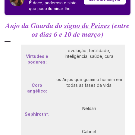
É doce, poderoso e sinto
que pode iluminar-lhe
.
Anjo da Guarda do
signo de Peixes
(entre
os dias 6 e 10 de março)
evolução, fertilidade,
Virtudes e
inteligência, saúde, cura
poderes:
os Anjos que guiam o homem em
Coro
todas as fases da vida
angélico:
Netsah
Sephiroth*:
Gabriel