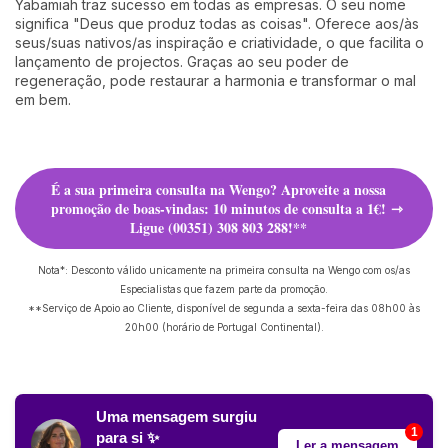
Yabamiah traz sucesso em todas as empresas. O seu nome
significa "Deus que produz todas as coisas". Oferece aos/às
seus/suas nativos/as inspiração e criatividade, o que facilita o
lançamento de projectos. Graças ao seu poder de
regeneração, pode restaurar a harmonia e transformar o mal
em bem.
É a sua primeira consulta na Wengo? Aproveite a nossa
promoção de boas-vindas: 10 minutos de consulta a 1€!
Ligue (00351) 308 803 288!**
Nota*: Desconto válido unicamente na primeira consulta na Wengo com os/as
Especialistas que fazem parte da promoção.
**Serviço de Apoio ao Cliente, disponível de segunda a sexta-feira das 08h00 às
20h00 (horário de Portugal Continental).
Uma mensagem surgiu
1
para si ✨
Ler a mensagem