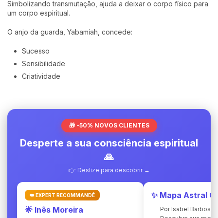
Simbolizando transmutação, ajuda a deixar o corpo físico para
um corpo espiritual.
O anjo da guarda, Yabamiah, concede:
Sucesso
Sensibilidade
Criatividade
🎁 -50% NOVOS CLIENTES
Desperte a sua consciência espiritual
🙏
👉 Deslize para descobrir →
✨ Mapa Astral C
👑 EXPERT RECOMMANDÉ
🌟 Inês Moreira
Por Isabel Barbosa