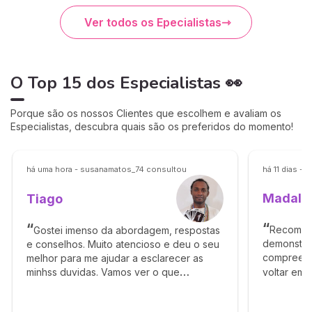
Ver todos os Epecialistas
O Top 15 dos Especialistas 👀
Porque são os nossos Clientes que escolhem e avaliam os
Especialistas, descubra quais são os preferidos do momento!
há uma hora - susanamatos_74 consultou
há 11 dias -
Madale
Tiago
Recomen
Gostei imenso da abordagem, respostas
demonstrou
e conselhos. Muito atencioso e deu o seu
compreensã
melhor para me ajudar a esclarecer as
voltar em 
minhss duvidas. Vamos ver o que
acontece! Muito cuidadoso e com bom
senso. Gratidão pela ajuda e pela oração.