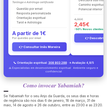
Descubra sua miss
Taróloga e Astróloga certificada
Caminho espiritual
Questão por email
Potencial interior
Resposta personalizada
Orientação espiritual
4,90€
Tarot e Astrologia
2,45€
-50% Novos clientes
A partir de 1€
👉 Descobrir 
Por questão por email
👉 Consultar Inês Moreira
📞 Orientação espiritual:
308 803 288
· ⭐ Avaliação 4,8/5
🙏 Especialistas em desenvolvimento espiritual · Ambiente seguro e
confidencial
Como invocar Yabamiah?
Se Yabamiah for o seu Anjo da Guarda, os seus dias e horas
de regência são nos dias 6 de janeiro, 18 de março, 31 de
maio, 14 de agosto e 26 de outubro, entre as 23:00 e as 23:20.