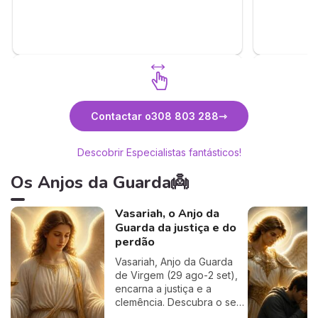
Axé
Descubra Tiago
Desc
Contactar o
308 803 288
Descobrir Especialistas fantásticos!
Os Anjos da Guarda👼
Vasariah, o Anjo da
Guarda da justiça e do
perdão
Vasariah, Anjo da Guarda
de Virgem (29 ago-2 set),
encarna a justiça e a
clemência. Descubra o seu
período, oração, dias de