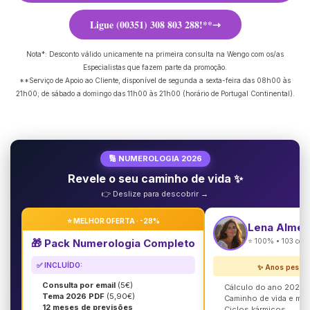
Ligue (00351) 308 803 288!**
Nota*: Desconto válido unicamente na primeira consulta na Wengo com os/as
Especialistas que fazem parte da promoção.
**Serviço de Apoio ao Cliente, disponível de segunda a sexta-feira das 08h00 às
21h00; de sábado a domingo das 11h00 às 21h00 (horário de Portugal Continental).
🔢 NUMEROLOGIA 2026
Revele o seu caminho de vida ✨
👉 Deslize para descobrir →
⭐ MELHOR OFERTA · -28%
Lena Almei
🎁 Pack Numerologia Completo
⭐ 100% • 103 cons
✅ INCLUÍDO:
✨ Anos pesso
Consulta por email
(5€)
Cálculo do ano 2026
Tema 2026 PDF
(5,90€)
Caminho de vida e mi
12 meses de previsões
Ciclos kármicos