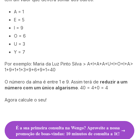
A = 1
E = 5
I = 9
O = 6
U = 3
Y = 7
Por exemplo: Maria da Luz Pinto Silva > A+I+A+A+U+I+O+I+A>
1+9+1+1+3+9+6+9+1=40
O número da alma é entre 1 e 9. Assim terá de
reduzir a um
número com um único algarismo
. 40 = 4+0 = 4
Agora calcule o seu!
É a sua primeira consulta na Wengo? Aproveite a nossa
promoção de boas-vindas: 10 minutos de consulta a 1€!