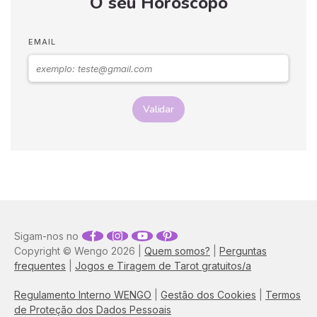
O seu Horóscopo
estival graças às previsões
de Anne-Marie Pellegrin. A
nossa numeróloga vai
EMAIL
revelar-lhe todos os
segredos do verão. Só falta
calcular o seu número para
ficar a saber tudo.
Validar
Sigam-nos no
Copyright © Wengo 2026 |
Quem somos?
|
Perguntas
frequentes
|
Jogos e Tiragem de Tarot gratuitos/a
Regulamento Interno WENGO
|
Gestão dos Cookies
|
Termos
de Proteção dos Dados Pessoais