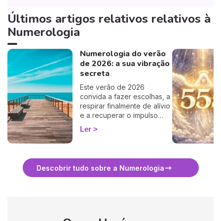
Últimos artigos relativos relativos à
Numerologia
Numerologia do verão
de 2026: a sua vibração
secreta
Este verão de 2026
convida a fazer escolhas, a
respirar finalmente de alívio
e a recuperar o impulso
certo. Consoante o seu Ano
Ler
Pessoal, a estação oscila
entre revelações no amor,
vontade de ir mais longe,
serenidade familiar e
Descobrir tudo sobre a Numerologia
decisões libertadoras. Um
período sensível, luminoso,
por vezes elétrico… mas
sempre portador de
renovação. Descubramos
do que será feita a época