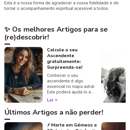
Esta é a nossa forma de agradecer a vossa fidelidade e de
tornar o acompanhamento espiritual acessível a todos.
✨ Os melhores Artigos para se
(re)descobrir!
Calcule o seu
Ascendente
gratuitamente:
Surpreenda-se!
Conhecer o seu
ascendente é algo
essencial no mapa astral.
Este poderá ajudá-lo a
compreender o porquê de
Ler
alguns comportamentos e
que imagem transmite aos
Últimos Artigos a não perder!
outros… Calcule o seu
ascendente gratuitamente e
⚡ Marte em Gémeos a
descubra como este