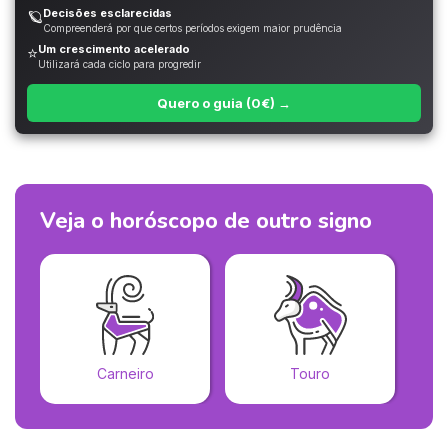
Decisões esclarecidas
🪐
Compreenderá por que certos períodos exigem maior prudência
Um crescimento acelerado
⭐
Utilizará cada ciclo para progredir
Quero o guia (0€) →
Veja o horóscopo de outro signo
Carneiro
Touro