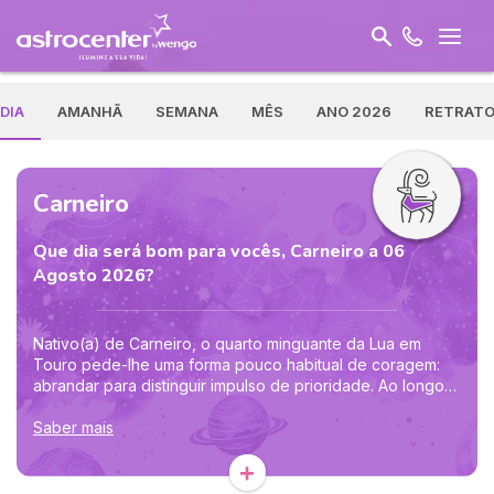
DIA
AMANHÃ
SEMANA
MÊS
ANO 2026
RETRAT
Carneiro
Que dia será bom para vocês, Carneiro a 06
Agosto 2026?
Nativo(a) de Carneiro, o quarto minguante da Lua em
Touro pede-lhe uma forma pouco habitual de coragem:
abrandar para distinguir impulso de prioridade. Ao longo
do dia, reveja o que possui valor real — tempo, energia,
afetos e recursos — antes de lançar uma nova aventura.
Saber mais
Depois das 20:12, Vénus entra em Balança e ilumina as
+
alianças, convidando-o(a) a negociar com mais elegância.
Uma escuta atenta pode abrir uma porta surpreendente.