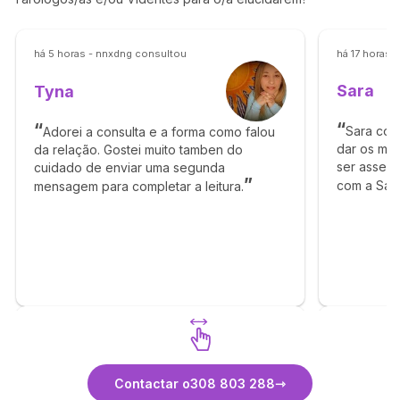
há 5 horas - nnxdng consultou
há 17 horas 
Sara
Tyna
Sara con
Adorei a consulta e a forma como falou
dar os me
da relação. Gostei muito tamben do
ser assert
cuidado de enviar uma segunda
com a Sara 
mensagem para completar a leitura.
Descubra Tyna
Contactar o
308 803 288