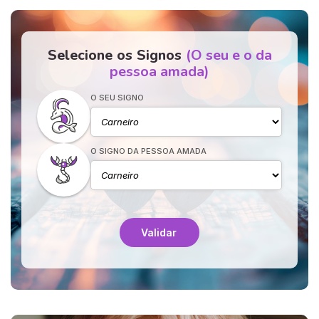
Conselho espiritual: reserve alguns minutos de silêncio e
pergunte ao Universo o que merece a sua força hoje.
🌙 Isabel Barbosa ilumina o seu caminho de vida - Primeira
Selecione os Signos
(O seu e o da
consulta 1€!
pessoa amada)
O SEU SIGNO
O SIGNO DA PESSOA AMADA
Validar