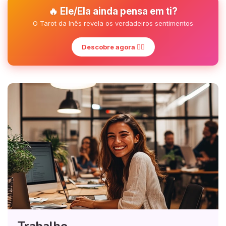
🔥 Ele/Ela ainda pensa em ti?
O Tarot da Inês revela os verdadeiros sentimentos
Descobre agora ❤️‍🔥
Trabalho