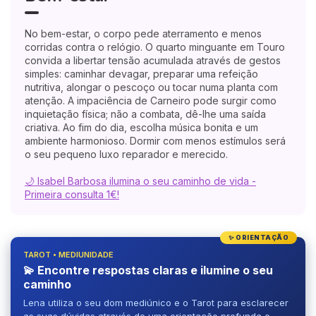
No bem-estar, o corpo pede aterramento e menos
corridas contra o relógio. O quarto minguante em Touro
convida a libertar tensão acumulada através de gestos
simples: caminhar devagar, preparar uma refeição
nutritiva, alongar o pescoço ou tocar numa planta com
atenção. A impaciência de Carneiro pode surgir como
inquietação física; não a combata, dê-lhe uma saída
criativa. Ao fim do dia, escolha música bonita e um
ambiente harmonioso. Dormir com menos estímulos será
o seu pequeno luxo reparador e merecido.
🌙 Isabel Barbosa ilumina o seu caminho de vida -
Primeira consulta 1€!
✨ ORIENTAÇÃO
TAROT • MEDIUNIDADE
💫 Encontre respostas claras e ilumine o seu
caminho
Lena utiliza o seu dom mediúnico e o Tarot para esclarecer
as suas dúvidas através de uma orientação profunda e