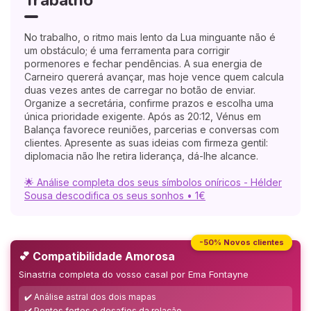
No trabalho, o ritmo mais lento da Lua minguante não é
um obstáculo; é uma ferramenta para corrigir
pormenores e fechar pendências. A sua energia de
Carneiro quererá avançar, mas hoje vence quem calcula
duas vezes antes de carregar no botão de enviar.
Organize a secretária, confirme prazos e escolha uma
única prioridade exigente. Após as 20:12, Vénus em
Balança favorece reuniões, parcerias e conversas com
clientes. Apresente as suas ideias com firmeza gentil:
diplomacia não lhe retira liderança, dá-lhe alcance.
🌟 Análise completa dos seus símbolos oníricos - Hélder
Sousa descodifica os seus sonhos • 1€
-50% Novos clientes
💕 Compatibilidade Amorosa
Sinastria completa do vosso casal por Ema Fontayne
✔️ Análise astral dos dois mapas
✔️ Pontos fortes e desafios da relação