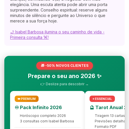
elegância. Uma escuta atenta pode abrir uma porta
surpreendente. Conselho espiritual: reserve alguns
minutos de silêncio e pergunte ao Universo o que
merece a sua força hoje.
🌙 Isabel Barbosa ilumina o seu caminho de vida -
Primeira consulta 1€!
🎁 -50% NOVOS CLIENTES
Prepare o seu ano 2026 ✨
👉 Deslize para descobrir →
👑 PREMIUM
⭐ ESSENCIAL
♾️ Pack Infinito 2026
🔮 Tarot Anual 2
Horóscopo completo 2026
Tiragem 13 cartas
3 consultas com Isabel Barbosa
Previsões detalhad
Formato PDF