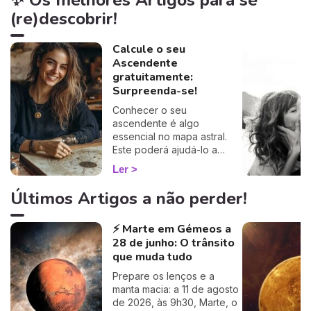
✨ Os melhores Artigos para se
(re)descobrir!
Calcule o seu
Ascendente
gratuitamente:
Surpreenda-se!
Conhecer o seu
ascendente é algo
essencial no mapa astral.
Este poderá ajudá-lo a
compreender o porquê de
Ler
alguns comportamentos e
que imagem transmite aos
Últimos Artigos a não perder!
outros… Calcule o seu
ascendente gratuitamente e
⚡ Marte em Gémeos a
descubra como este
28 de junho: O trânsito
influencia o seu Signo Solar
e as suas relações. É um
que muda tudo
cálculo simples e fiável a
Prepare os lenços e a
100%, apenas precisa de
manta macia: a 11 de agosto
ter a hora e o local do seu
de 2026, às 9h30, Marte, o
nascimento.