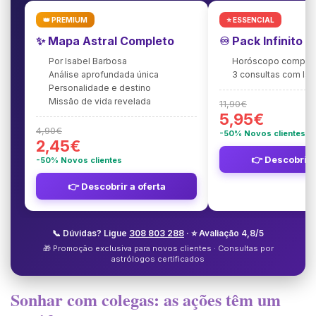
👑 PREMIUM
⭐ ESSENCIAL
✨ Mapa Astral Completo
♾️ Pack Infinito 
Por Isabel Barbosa
Horóscopo complet
Análise aprofundada única
3 consultas com Is
Personalidade e destino
Missão de vida revelada
11,90€
5,95€
4,90€
-50% Novos clientes
2,45€
👉 Descobrir 
-50% Novos clientes
👉 Descobrir a oferta
📞 Dúvidas? Ligue
308 803 288
· ⭐ Avaliação 4,8/5
🎁 Promoção exclusiva para novos clientes · Consultas por
astrólogos certificados
Sonhar com colegas: as ações têm um