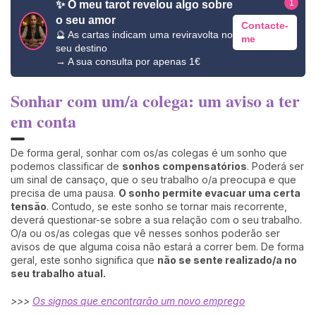
1
✨ O meu tarot revelou algo sobre
o seu amor
Contacte-
🔮 As cartas indicam uma reviravolta no
me
seu destino
→ A sua consulta por apenas 1€
Sonhar com um/a colega: um aviso a ter
em conta
De forma geral, sonhar com os/as colegas é um sonho que
podemos classificar de
sonhos compensatórios
. Poderá ser
um sinal de cansaço, que o seu trabalho o/a preocupa e que
precisa de uma pausa.
O sonho permite evacuar uma certa
tensão
. Contudo, se este sonho se tornar mais recorrente,
deverá questionar-se sobre a sua relação com o seu trabalho.
O/a ou os/as colegas que vê nesses sonhos poderão ser
avisos de que alguma coisa não estará a correr bem. De forma
geral, este sonho significa que
não se sente realizado/a no
seu trabalho atual.
>>>
Os signos que encontrarão um novo emprego