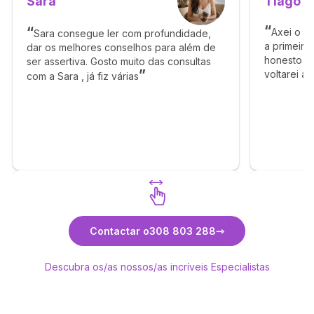
Tiago
Sara
Axei o T
Sara consegue ler com profundidade,
a primeira
dar os melhores conselhos para além de
honesto e 
ser assertiva. Gosto muito das consultas
voltarei a
com a Sara , já fiz várias
obrigado p
Descubra Sara
Contactar o
308 803 288
Descubra os/as nossos/as incríveis Especialistas