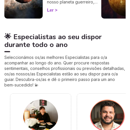
nosso planeta guerreiro,
guarda a espada, deixa a
Ler
agitação mental de Gémeos
e aninha-se no signo terno
e lunar do Caranguejo, até
cerca de 27 de setembro.
🌟 Especialistas ao seu dispor
Muitos astrólogos
desprezam este trânsito por
durante todo o ano
o acharem «fraco»… mas eu
vou mostrar-lhe porque é
talvez um dos mais
Seleccionámos os/as melhores Especialistas para o/a
profundamente humanos do
acompanhar ao longo do ano. Quer procure respostas
ano. Siga-me: o seu
sentimentais, conselhos profissionais ou previsões detalhadas,
coração vai perceber. 💛
os/as nossos/as Especialistas estão ao seu dispor para o/a
guiar. Descubra-os/as e dê o primeiro passo para um ano
bem-sucedido! 💫