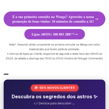
É a sua primeira consulta na Wengo? Aproveite a nossa
promoção de boas-vindas: 10 minutos de consulta a 1€!
Ligue (00351) 308 803 288!**
Nota*: Desconto válido unicamente na primeira consulta na Wengo com os/as
Especialistas que fazem parte da promoção.
**Serviço de Apoio ao Cliente, disponível de segunda a sexta-feira das 08h00 às
21h00; de sábado a domingo das 11h00 às 21h00 (horário de Portugal Continental).
🎁 -50% NOVOS CLIENTES
Descubra os segredos dos astros ✨
👉 Deslize para descobrir →