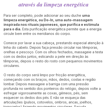
através da limpeza energética
Para ser completo, pode adicionar ao seu duche
uma
limpeza energética, ou Do-In, uma auto-massagem
inspirada nos rituais japoneses, que purifica e estimula
para o dia.
Esta purificação energética permite que a energia
circule bem entre os meridianos do corpo.
Comece por lavar a sua cabeça, prestando especial atenção à
linha do cabelo. Depois faça pressão circular nas têmporas,
orelhas e pescoço. Com os olhos fechados, massageie a testa
com os dedos juntos, esticando a pele em direção às
têmporas, depois o resto do rosto com pequenos movimentos
circulares.
O resto do corpo será limpo por fricção energética,
começando com os braços, mãos, dedos, costas e região
lombar. Depois massageie a barriga com uma pressão
profunda no sentido dos ponteiros do relógio, depois volte a
esfregar vigorosamente as coxas, gémeos, pés, sem
esquecer os dedos dos pés. E não se esqueça das
articulações (pulsos, cotovelos, ombros, ancas, joelhos,
tornozelos) fazendo movimentos circulares. Sacuda