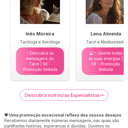
Inês Moreira
Lena Almeida
Taróloga e Astróloga
Tarot e Mediunidade
✨Descubra as
🔮✨ Liberte todas
mensagens do
as suas energias |
Tarot | 5€ -
5€ - Promoção
Promoção limitada
limitada
Descubra outros/as Especialistas
💝 Uma promoção excecional reflexo dos vossos desejos
Recebemos diariamente inúmeras mensagens, nas quais são
partilhadas histórias, esperanças e dúvidas. Ouvimos os