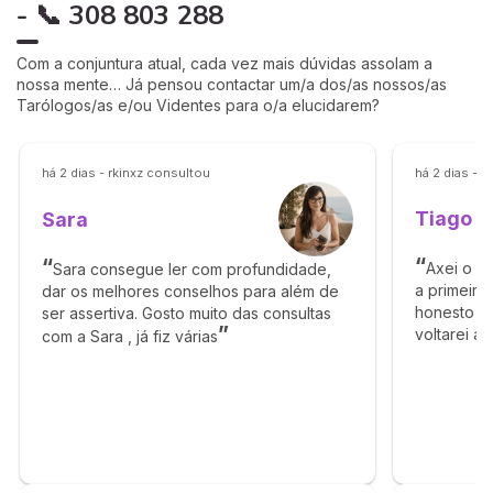
- 📞 308 803 288
Com a conjuntura atual, cada vez mais dúvidas assolam a
nossa mente… Já pensou contactar um/a dos/as nossos/as
Tarólogos/as e/ou Videntes para o/a elucidarem?
há 2 dias - rkinxz consultou
há 2 dias - 
Tiago
Sara
Axei o T
Sara consegue ler com profundidade,
a primeira
dar os melhores conselhos para além de
honesto e 
ser assertiva. Gosto muito das consultas
voltarei a
com a Sara , já fiz várias
obrigado p