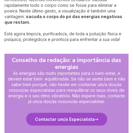
rapidamente todo o corpo como se fosse para eliminar a
poeira. Neste último gesto, a visualização é também uma
vantagem:
sacuda o corpo do pó das energias negativas
que restam.
Está agora limpo/a, purificado/a, de toda a poluição física e
psíquica, protegido/a e pronto/a para enfrentar a sua vida!
Conselho da redação: a importância das
energias
As energias são muito importantes para o bem-estar, e
devem estar bem equilibradas. Se não se sente bem e não
sabe bem porquê, não hesite em contactar
um/a dos/as
nossos/as especialistas
para reequilibrar os seus níveis de
energia e o seu ritmo vibratório. Não espere mais, contacte
já
um/a dos/as nossos/as especialistas
.
Contactar um/a Especialista