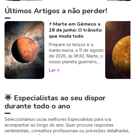
alguns comportamentos e
que imagem transmite aos
Últimos Artigos a não perder!
outros… Calcule o seu
ascendente gratuitamente e
⚡ Marte em Gémeos a
descubra como este
28 de junho: O trânsito
influencia o seu Signo Solar
e as suas relações. É um
que muda tudo
cálculo simples e fiável a
Prepare os lenços e a
100%, apenas precisa de
manta macia: a 11 de agosto
ter a hora e o local do seu
de 2026, às 9h30, Marte, o
nascimento.
nosso planeta guerreiro,
guarda a espada, deixa a
Ler
agitação mental de Gémeos
e aninha-se no signo terno
e lunar do Caranguejo, até
cerca de 27 de setembro.
🌟 Especialistas ao seu dispor
Muitos astrólogos
desprezam este trânsito por
durante todo o ano
o acharem «fraco»… mas eu
vou mostrar-lhe porque é
talvez um dos mais
Seleccionámos os/as melhores Especialistas para o/a
profundamente humanos do
acompanhar ao longo do ano. Quer procure respostas
ano. Siga-me: o seu
sentimentais, conselhos profissionais ou previsões detalhadas,