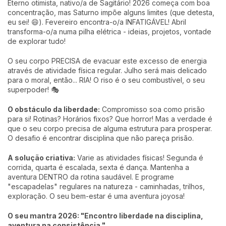
Eterno otimista, nativo/a de Sagitário! 2026 começa com boa
concentração, mas Saturno impõe alguns limites (que detesta,
eu sei! 😄). Fevereiro encontra-o/a INFATIGÁVEL! Abril
transforma-o/a numa pilha elétrica - ideias, projetos, vontade
de explorar tudo!
O seu corpo PRECISA de evacuar este excesso de energia
através de atividade física regular. Julho será mais delicado
para o moral, então... RIA! O riso é o seu combustível, o seu
superpoder! 🎭
O obstáculo da liberdade:
Compromisso soa como prisão
para si! Rotinas? Horários fixos? Que horror! Mas a verdade é
que o seu corpo precisa de alguma estrutura para prosperar.
O desafio é encontrar disciplina que não pareça prisão.
A solução criativa:
Varie as atividades físicas! Segunda é
corrida, quarta é escalada, sexta é dança. Mantenha a
aventura DENTRO da rotina saudável. E programe
"escapadelas" regulares na natureza - caminhadas, trilhos,
exploração. O seu bem-estar é uma aventura joyosa!
O seu mantra 2026: "Encontro liberdade na disciplina,
aventura na consistência."