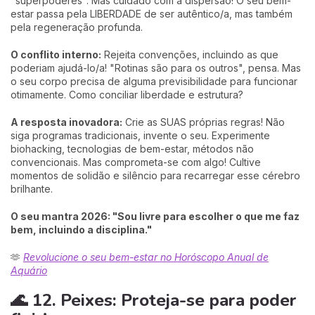
"superpoderes". Mas cuidado com a dispersão! O seu bem-
estar passa pela LIBERDADE de ser autêntico/a, mas também
pela regeneração profunda.
O conflito interno:
Rejeita convenções, incluindo as que
poderiam ajudá-lo/a! "Rotinas são para os outros", pensa. Mas
o seu corpo precisa de alguma previsibilidade para funcionar
otimamente. Como conciliar liberdade e estrutura?
A resposta inovadora:
Crie as SUAS próprias regras! Não
siga programas tradicionais, invente o seu. Experimente
biohacking, tecnologias de bem-estar, métodos não
convencionais. Mas comprometa-se com algo! Cultive
momentos de solidão e silêncio para recarregar esse cérebro
brilhante.
O seu mantra 2026: "Sou livre para escolher o que me faz
bem, incluindo a disciplina."
🫶
Revolucione o seu bem-estar no Horóscopo Anual de
Aquário
🌊 12. Peixes: Proteja-se para poder