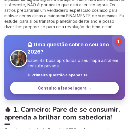
✨ Acredite, NÃO é por acaso que está a ler isto agora. Os
astros prepararam um verdadeiro espetáculo cósmico para
motivar certas almas a cuidarem FINALMENTE de si mesmas. Eu
estudei para si os trânsitos planetários deste ano e posso
dizer-lhe: prepare-se para uma revolução de bem-estar!
1
🔮 Uma questão sobre o seu ano
2026?
Isabel Barbosa aprofunda o seu mapa astral em
consulta privada
✨ Primeira questão a apenas 1€
Consulto a Isabel agora →
🔥 1. Carneiro: Pare de se consumir,
aprenda a brilhar com sabedoria!