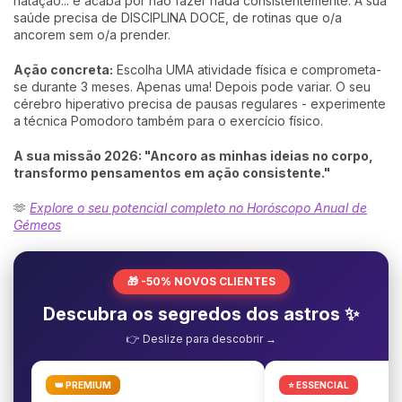
natação... e acaba por não fazer nada consistentemente. A sua
saúde precisa de DISCIPLINA DOCE, de rotinas que o/a
ancorem sem o/a prender.
Ação concreta:
Escolha UMA atividade física e comprometa-
se durante 3 meses. Apenas uma! Depois pode variar. O seu
cérebro hiperativo precisa de pausas regulares - experimente
a técnica Pomodoro também para o exercício físico.
A sua missão 2026: "Ancoro as minhas ideias no corpo,
transformo pensamentos em ação consistente."
🫶
Explore o seu potencial completo no Horóscopo Anual de
Gémeos
🎁 -50% NOVOS CLIENTES
Descubra os segredos dos astros ✨
👉 Deslize para descobrir →
👑 PREMIUM
⭐ ESSENCIAL