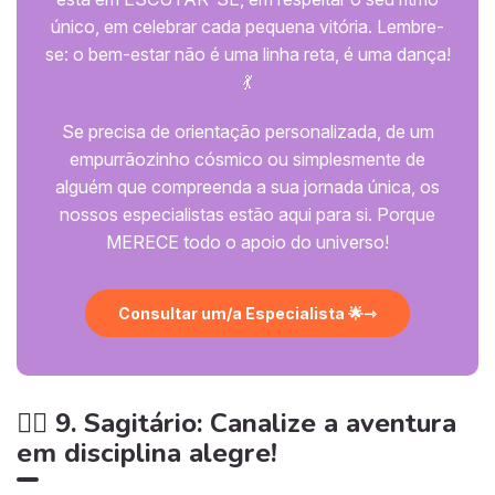
único, em celebrar cada pequena vitória. Lembre-
se: o bem-estar não é uma linha reta, é uma dança!
💃
Se precisa de orientação personalizada, de um
empurrãozinho cósmico ou simplesmente de
alguém que compreenda a sua jornada única, os
nossos especialistas estão aqui para si. Porque
MERECE todo o apoio do universo!
Consultar um/a Especialista 🌟
🏃‍♀️ 9. Sagitário: Canalize a aventura
em disciplina alegre!