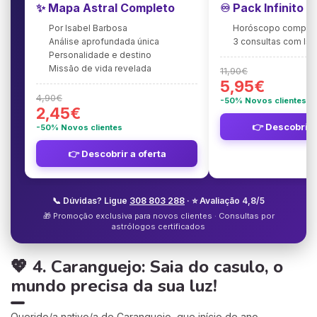
✨ Mapa Astral Completo
♾️ Pack Infinito 
Por Isabel Barbosa
Horóscopo complet
Análise aprofundada única
3 consultas com Is
Personalidade e destino
Missão de vida revelada
11,90€
5,95€
4,90€
-50% Novos clientes
2,45€
👉 Descobrir 
-50% Novos clientes
👉 Descobrir a oferta
📞 Dúvidas? Ligue
308 803 288
· ⭐ Avaliação 4,8/5
🎁 Promoção exclusiva para novos clientes · Consultas por
astrólogos certificados
💖 4. Caranguejo: Saia do casulo, o
mundo precisa da sua luz!
Querido/a nativo/a de Caranguejo, que início de ano