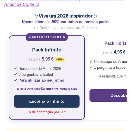
Anual de Carneiro
✨ Viva um 2026 inspirador ✨
Novos clientes: -50% em todos os nossos packs
👉 Deslize para ver todas as ofertas 👈
⭐ MELHOR ESCOLHA
Pack Horizo
Pack Infinito
4,95 €
9,90 €
-
5,95 €
11,90 €
-50%
✔ Horóscopo do Amor 2
✔ 1 pergunta a Isabel
✔ Horóscopo do Amor 2026
✔ 3 perguntas a Isabel
A resposta que mud
✔ Para utilizar ao seu ritmo
A sua orientação durante todo o ano
Descubra
Escolha o Infinito
3× de orientação por +1 €