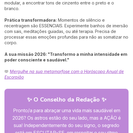
modular, a encontrar tons de cinzento entre o preto e o
branco.
Prática transformadora:
Momentos de silêncio e
recentragem são ESSENCIAIS. Experimente banhos de imersão
com sais, meditações guiadas, ou até terapia. Precisa de
processar essas emoções profundas para não as somatizar no
corpo.
A sua missão 2026: "Transformo a minha intensidade em
poder consciente e saudável."
🫶
Mergulhe na sua metamorfose com o Horóscopo Anual de
Escorpião
✨ O Conselho da Redação ✨
Pronto/a para abraçar uma vida mais saudável em
2026? Os astros estão do seu lado, mas a AÇÃO é
sua! Independentemente do seu signo, o segredo
está em ESCUTAR-SE, em respeitar o seu ritmo