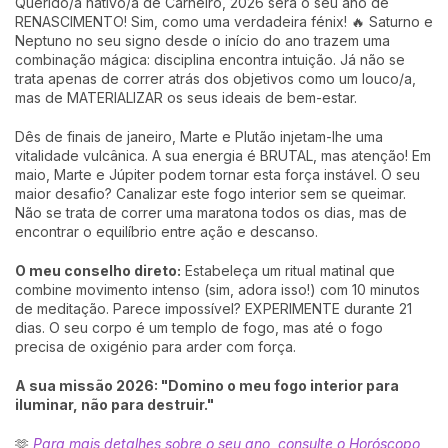
Querido/a nativo/a de Carneiro, 2026 será o seu ano de
RENASCIMENTO! Sim, como uma verdadeira fénix! 🔥 Saturno e
Neptuno no seu signo desde o início do ano trazem uma
combinação mágica: disciplina encontra intuição. Já não se
trata apenas de correr atrás dos objetivos como um louco/a,
mas de MATERIALIZAR os seus ideais de bem-estar.
Dês de finais de janeiro, Marte e Plutão injetam-lhe uma
vitalidade vulcânica. A sua energia é BRUTAL, mas atenção! Em
maio, Marte e Júpiter podem tornar esta força instável. O seu
maior desafio? Canalizar este fogo interior sem se queimar.
Não se trata de correr uma maratona todos os dias, mas de
encontrar o equilíbrio entre ação e descanso.
O meu conselho direto:
Estabeleça um ritual matinal que
combine movimento intenso (sim, adora isso!) com 10 minutos
de meditação. Parece impossível? EXPERIMENTE durante 21
dias. O seu corpo é um templo de fogo, mas até o fogo
precisa de oxigénio para arder com força.
A sua missão 2026: "Domino o meu fogo interior para
iluminar, não para destruir."
🫶
Para mais detalhes sobre o seu ano, consulte o Horóscopo