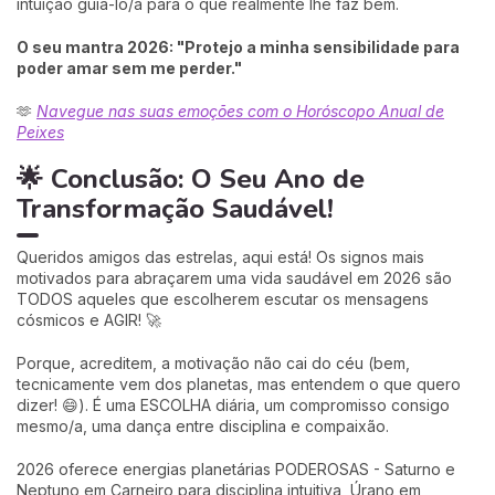
intuição guiá-lo/a para o que realmente lhe faz bem.
O seu mantra 2026: "Protejo a minha sensibilidade para
poder amar sem me perder."
🫶
Navegue nas suas emoções com o Horóscopo Anual de
Peixes
🌟 Conclusão: O Seu Ano de
Transformação Saudável!
Queridos amigos das estrelas, aqui está! Os signos mais
motivados para abraçarem uma vida saudável em 2026 são
TODOS aqueles que escolherem escutar os mensagens
cósmicos e AGIR! 🚀
Porque, acreditem, a motivação não cai do céu (bem,
tecnicamente vem dos planetas, mas entendem o que quero
dizer! 😄). É uma ESCOLHA diária, um compromisso consigo
mesmo/a, uma dança entre disciplina e compaixão.
2026 oferece energias planetárias PODEROSAS - Saturno e
Neptuno em Carneiro para disciplina intuitiva, Úrano em