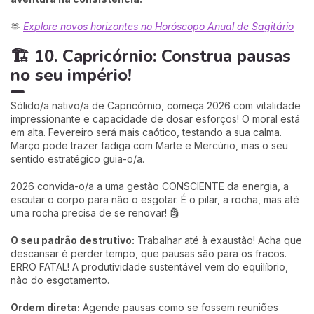
🫶
Explore novos horizontes no Horóscopo Anual de Sagitário
🏗️ 10. Capricórnio: Construa pausas
no seu império!
Sólido/a nativo/a de Capricórnio, começa 2026 com vitalidade
impressionante e capacidade de dosar esforços! O moral está
em alta. Fevereiro será mais caótico, testando a sua calma.
Março pode trazer fadiga com Marte e Mercúrio, mas o seu
sentido estratégico guia-o/a.
2026 convida-o/a a uma gestão CONSCIENTE da energia, a
escutar o corpo para não o esgotar. É o pilar, a rocha, mas até
uma rocha precisa de se renovar! 🗿
O seu padrão destrutivo:
Trabalhar até à exaustão! Acha que
descansar é perder tempo, que pausas são para os fracos.
ERRO FATAL! A produtividade sustentável vem do equilíbrio,
não do esgotamento.
Ordem direta:
Agende pausas como se fossem reuniões