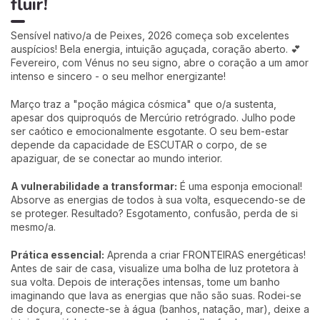
fluir!
Sensível nativo/a de Peixes, 2026 começa sob excelentes
auspícios! Bela energia, intuição aguçada, coração aberto. 💕
Fevereiro, com Vénus no seu signo, abre o coração a um amor
intenso e sincero - o seu melhor energizante!
Março traz a "poção mágica cósmica" que o/a sustenta,
apesar dos quiproquós de Mercúrio retrógrado. Julho pode
ser caótico e emocionalmente esgotante. O seu bem-estar
depende da capacidade de ESCUTAR o corpo, de se
apaziguar, de se conectar ao mundo interior.
A vulnerabilidade a transformar:
É uma esponja emocional!
Absorve as energias de todos à sua volta, esquecendo-se de
se proteger. Resultado? Esgotamento, confusão, perda de si
mesmo/a.
Prática essencial:
Aprenda a criar FRONTEIRAS energéticas!
Antes de sair de casa, visualize uma bolha de luz protetora à
sua volta. Depois de interações intensas, tome um banho
imaginando que lava as energias que não são suas. Rodei-se
de doçura, conecte-se à água (banhos, natação, mar), deixe a