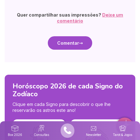
Quer compartilhar suas impressões?
Deixe um
comentário
Comentar
Horóscopo 2026 de cada Signo do
Zodíaco
Clique em cada Signo para descobrir o que lhe
reservarão os astros este ano!
Box 2026
Consultas
Newsletter
Tarot & Jogos