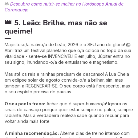
🫶
Descubra como nutrir-se melhor no Horóscopo Anual de
Caranguejo
👑 5. Leão: Brilhe, mas não se
queime!
Majestoso/a nativo/a de Leão, 2026 é o SEU ano de glória! 🦁
Abril traz um festival planetário que o/a coloca no topo da sua
vitalidade - sente-se INVENCÍVEL! E em julho, Júpiter entra no
seu signo, inundando-o/a de entusiasmo e magnetismo.
Mas até os reis e rainhas precisam de descanso! A Lua Cheia
em eclipse solar de agosto convida-o/a a brilhar, sim, mas
também a REGENERAR-SE. O seu corpo está florescente, mas
o seu espírito precisa de pausas.
O seu ponto fraco:
Achar que é super-humano/a! Ignora os
sinais de cansaço porque quer estar sempre no palco, sempre
radiante. Mas a verdadeira realeza sabe quando recuar para
voltar ainda mais forte.
A minha recomendação:
Alterne dias de treino intenso com