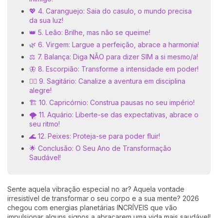
💖 4. Caranguejo: Saia do casulo, o mundo precisa
da sua luz!
👑 5. Leão: Brilhe, mas não se queime!
🌿 6. Virgem: Largue a perfeição, abrace a harmonia!
⚖️ 7. Balança: Diga NÃO para dizer SIM a si mesmo/a!
🦋 8. Escorpião: Transforme a intensidade em poder!
🏃‍♀️ 9. Sagitário: Canalize a aventura em disciplina
alegre!
🏗️ 10. Capricórnio: Construa pausas no seu império!
🌪️ 11. Aquário: Liberte-se das expectativas, abrace o
seu ritmo!
🌊 12. Peixes: Proteja-se para poder fluir!
🌟 Conclusão: O Seu Ano de Transformação
Saudável!
Sente aquela vibração especial no ar? Aquela vontade
irresistível de transformar o seu corpo e a sua mente? 2026
chegou com energias planetárias INCRÍVEIS que vão
impulsionar alguns signos a abraçarem uma vida mais saudável!