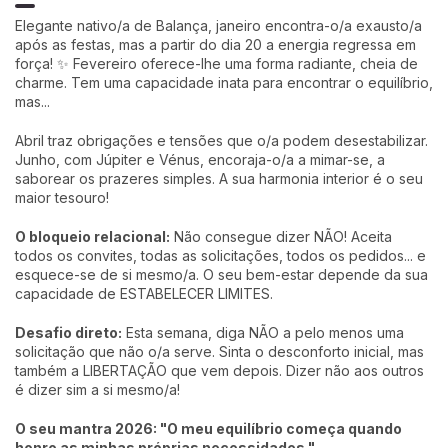
Elegante nativo/a de Balança, janeiro encontra-o/a exausto/a
após as festas, mas a partir do dia 20 a energia regressa em
força! ✨ Fevereiro oferece-lhe uma forma radiante, cheia de
charme. Tem uma capacidade inata para encontrar o equilíbrio,
mas...
Abril traz obrigações e tensões que o/a podem desestabilizar.
Junho, com Júpiter e Vénus, encoraja-o/a a mimar-se, a
saborear os prazeres simples. A sua harmonia interior é o seu
maior tesouro!
O bloqueio relacional:
Não consegue dizer NÃO! Aceita
todos os convites, todas as solicitações, todos os pedidos... e
esquece-se de si mesmo/a. O seu bem-estar depende da sua
capacidade de ESTABELECER LIMITES.
Desafio direto:
Esta semana, diga NÃO a pelo menos uma
solicitação que não o/a serve. Sinta o desconforto inicial, mas
também a LIBERTAÇÃO que vem depois. Dizer não aos outros
é dizer sim a si mesmo/a!
O seu mantra 2026: "O meu equilíbrio começa quando
honro as minhas próprias necessidades."