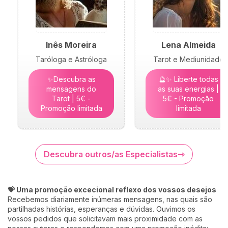
Inês Moreira
Lena Almeida
Taróloga e Astróloga
Tarot e Mediunidade
✨Descubra as
🔮✨ Liberte todas
mensagens do
as suas energias |
Tarot | 5€ -
5€ - Promoção
Promoção limitada
limitada
Descubra outros/as Especialistas
💝 Uma promoção excecional reflexo dos vossos desejos
Recebemos diariamente inúmeras mensagens, nas quais são
partilhadas histórias, esperanças e dúvidas. Ouvimos os
vossos pedidos que solicitavam mais proximidade com as