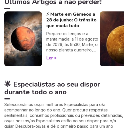
Últimos Artigos a não perder!
outros… Calcule o seu
ascendente gratuitamente e
⚡ Marte em Gémeos a
descubra como este
28 de junho: O trânsito
influencia o seu Signo Solar
e as suas relações. É um
que muda tudo
cálculo simples e fiável a
Prepare os lenços e a
100%, apenas precisa de
manta macia: a 11 de agosto
ter a hora e o local do seu
de 2026, às 9h30, Marte, o
nascimento.
nosso planeta guerreiro,
guarda a espada, deixa a
Ler
agitação mental de Gémeos
e aninha-se no signo terno
e lunar do Caranguejo, até
cerca de 27 de setembro.
🌟 Especialistas ao seu dispor
Muitos astrólogos
desprezam este trânsito por
durante todo o ano
o acharem «fraco»… mas eu
vou mostrar-lhe porque é
talvez um dos mais
Seleccionámos os/as melhores Especialistas para o/a
profundamente humanos do
acompanhar ao longo do ano. Quer procure respostas
ano. Siga-me: o seu
sentimentais, conselhos profissionais ou previsões detalhadas,
coração vai perceber. 💛
os/as nossos/as Especialistas estão ao seu dispor para o/a
guiar. Descubra-os/as e dê o primeiro passo para um ano