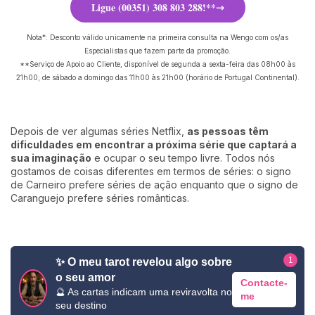
Ligue (00351) 308 803 288!**
Nota*: Desconto válido unicamente na primeira consulta na Wengo com os/as
Especialistas que fazem parte da promoção.
**Serviço de Apoio ao Cliente, disponível de segunda a sexta-feira das 08h00 às
21h00; de sábado a domingo das 11h00 às 21h00 (horário de Portugal Continental).
Depois de ver algumas séries Netflix,
as pessoas têm
dificuldades em encontrar a próxima série que captará a
sua imaginação
e ocupar o seu tempo livre. Todos nós
gostamos de coisas diferentes em termos de séries: o signo
de Carneiro prefere séries de ação enquanto que o signo de
Caranguejo prefere séries românticas.
1
✨ O meu tarot revelou algo sobre
o seu amor
Contacte-
🔮 As cartas indicam uma reviravolta no
me
seu destino