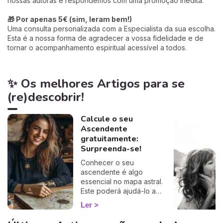
nossas autoras e respondemos com uma promoção inédita:
🎁 Por apenas 5€ (sim, leram bem!)
Uma consulta personalizada com a Especialista da sua escolha.
Esta é a nossa forma de agradecer a vossa fidelidade e de
tornar o acompanhamento espiritual acessível a todos.
✨ Os melhores Artigos para se
(re)descobrir!
Calcule o seu
Ascendente
gratuitamente:
Surpreenda-se!
Conhecer o seu
ascendente é algo
essencial no mapa astral.
Este poderá ajudá-lo a
compreender o porquê de
Ler
alguns comportamentos e
que imagem transmite aos