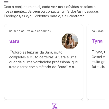
Com a conjuntura atual, cada vez mais dúvidas assolam a
nossa mente… Já pensou contactar um/a dos/as nossos/as
Tarólogos/as e/ou Videntes para o/a elucidarem?
há 10 horas - veraue consultou
há 2 dias - 
Tyna
Sara
Tyna, mui
Adoro as leituras da Sara, muito
Gostei mui
completas e muito certeiras! A Sara é uma
muito gran
querida e uma verdadeira profissional que
foi muito 
trata o tarot como método de "cura" e não
carinhosa,
de advinhação! Obrigada Sara por estar
verdade 
presente cada vez mais na minha vida e
respeito e
por todos os conselhos.
rápido. Co
novamente
aconteça 
Tyna. Grat