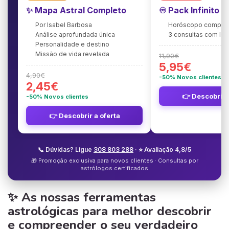
✨ Mapa Astral Completo
♾️ Pack Infinito 
Por Isabel Barbosa
Horóscopo complet
Análise aprofundada única
3 consultas com Is
Personalidade e destino
Missão de vida revelada
11,90€
5,95€
4,90€
-50% Novos clientes
2,45€
👉 Descobrir 
-50% Novos clientes
👉 Descobrir a oferta
📞 Dúvidas? Ligue
308 803 288
· ⭐ Avaliação 4,8/5
🎁 Promoção exclusiva para novos clientes · Consultas por
astrólogos certificados
✨ As nossas ferramentas
astrológicas para melhor descobrir
e compreender o seu verdadeiro