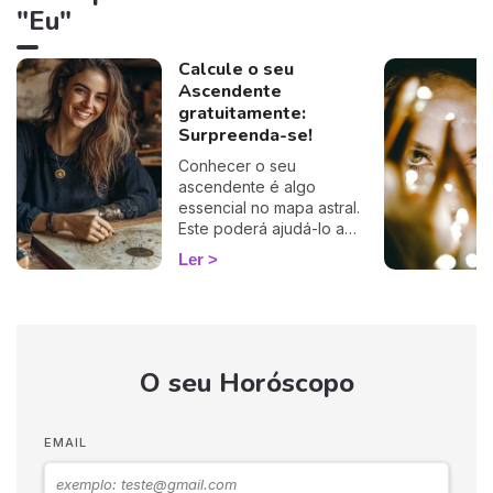
"Eu"
Calcule o seu
Ascendente
gratuitamente:
Surpreenda-se!
Conhecer o seu
ascendente é algo
essencial no mapa astral.
Este poderá ajudá-lo a
compreender o porquê de
Ler
alguns comportamentos e
que imagem transmite aos
outros… Calcule o seu
ascendente gratuitamente e
descubra como este
O seu Horóscopo
influencia o seu Signo Solar
e as suas relações. É um
cálculo simples e fiável a
100%, apenas precisa de
EMAIL
ter a hora e o local do seu
nascimento.