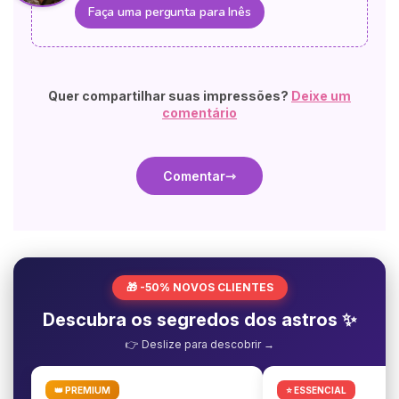
Faça uma pergunta para Inês
Quer compartilhar suas impressões?
Deixe um
comentário
Comentar
🎁 -50% NOVOS CLIENTES
Descubra os segredos dos astros ✨
👉 Deslize para descobrir →
👑 PREMIUM
⭐ ESSENCIAL