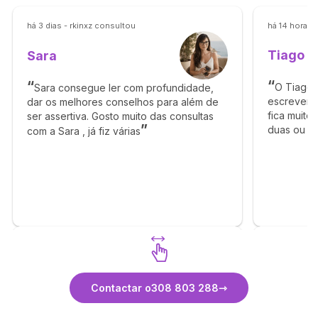
há 3 dias - rkinxz consultou
há 14 horas 
Tiago
Sara
O Tiago 
Sara consegue ler com profundidade,
escrever e
dar os melhores conselhos para além de
fica muito
ser assertiva. Gosto muito das consultas
duas ou m
com a Sara , já fiz várias
mensagem 
claro a qu
Descubra Sara
Contactar o
308 803 288