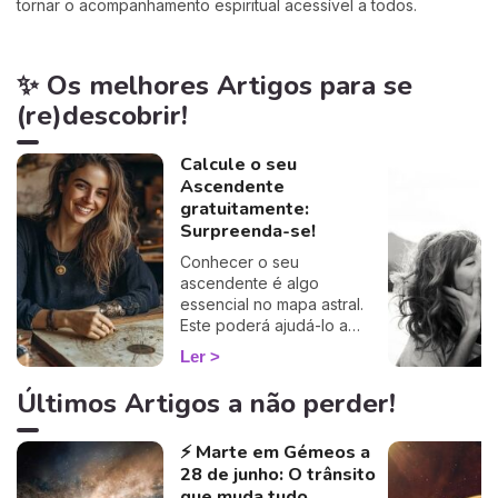
tornar o acompanhamento espiritual acessível a todos.
✨ Os melhores Artigos para se
(re)descobrir!
Calcule o seu
Ascendente
gratuitamente:
Surpreenda-se!
Conhecer o seu
ascendente é algo
essencial no mapa astral.
Este poderá ajudá-lo a
compreender o porquê de
Ler
alguns comportamentos e
que imagem transmite aos
Últimos Artigos a não perder!
outros… Calcule o seu
ascendente gratuitamente e
⚡ Marte em Gémeos a
descubra como este
28 de junho: O trânsito
influencia o seu Signo Solar
e as suas relações. É um
que muda tudo