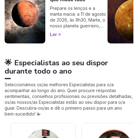
cálculo simples e fiável a
Prepare os lenços e a
100%, apenas precisa de
manta macia: a 11 de agosto
ter a hora e o local do seu
de 2026, às 9h30, Marte, o
nascimento.
nosso planeta guerreiro,
guarda a espada, deixa a
Ler
agitação mental de Gémeos
e aninha-se no signo terno
e lunar do Caranguejo, até
cerca de 27 de setembro.
🌟 Especialistas ao seu dispor
Muitos astrólogos
desprezam este trânsito por
durante todo o ano
o acharem «fraco»… mas eu
vou mostrar-lhe porque é
talvez um dos mais
Seleccionámos os/as melhores Especialistas para o/a
profundamente humanos do
acompanhar ao longo do ano. Quer procure respostas
ano. Siga-me: o seu
sentimentais, conselhos profissionais ou previsões detalhadas,
coração vai perceber. 💛
os/as nossos/as Especialistas estão ao seu dispor para o/a
guiar. Descubra-os/as e dê o primeiro passo para um ano
bem-sucedido! 💫