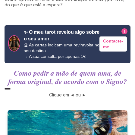
do que é que está à espera?
1
✨ O meu tarot revelou algo sobre
o seu amor
Contacte-
🔮 As cartas indicam uma reviravolta no
me
seu destino
→ A sua consulta por apenas 1€
Como pedir a mão de quem ama, de
forma original, de acordo com o Signo?
Clique em ◄ ou ►