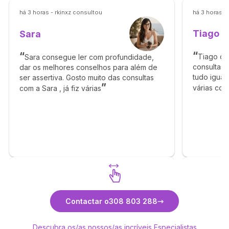
há 3 horas - rkinxz consultou
há 3 horas -
Tiago
Sara
Tiago co
Sara consegue ler com profundidade,
consultas 
dar os melhores conselhos para além de
tudo igual
ser assertiva. Gosto muito das consultas
várias con
com a Sara , já fiz várias
Descubra Sara
Contactar o
308 803 288
Descubra os/as nossos/as incríveis Especialistas