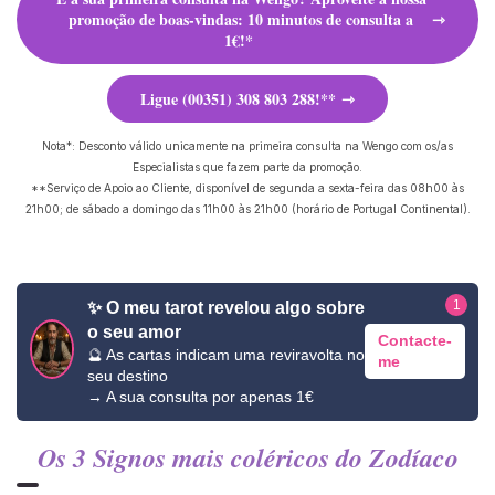
promoção de boas-vindas: 10 minutos de consulta a
1€!*
Ligue (00351) 308 803 288!**
Nota*: Desconto válido unicamente na primeira consulta na Wengo com os/as
Especialistas que fazem parte da promoção.
**Serviço de Apoio ao Cliente, disponível de segunda a sexta-feira das 08h00 às
21h00; de sábado a domingo das 11h00 às 21h00 (horário de Portugal Continental).
1
✨ O meu tarot revelou algo sobre
o seu amor
Contacte-
🔮 As cartas indicam uma reviravolta no
me
seu destino
→ A sua consulta por apenas 1€
Os 3 Signos mais coléricos do Zodíaco