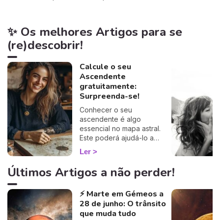
✨ Os melhores Artigos para se
(re)descobrir!
Calcule o seu
Ascendente
gratuitamente:
Surpreenda-se!
Conhecer o seu
ascendente é algo
essencial no mapa astral.
Este poderá ajudá-lo a
compreender o porquê de
Ler
alguns comportamentos e
que imagem transmite aos
Últimos Artigos a não perder!
outros… Calcule o seu
ascendente gratuitamente e
⚡ Marte em Gémeos a
descubra como este
28 de junho: O trânsito
influencia o seu Signo Solar
e as suas relações. É um
que muda tudo