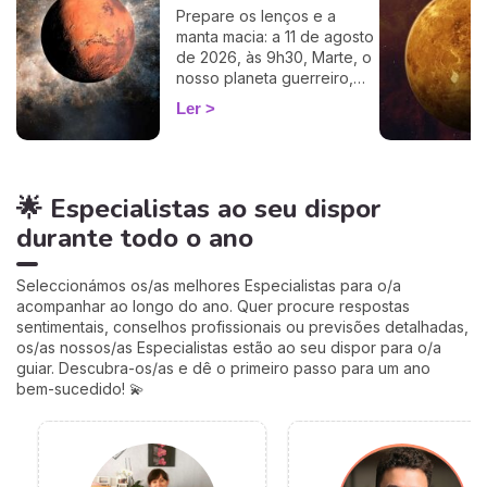
cálculo simples e fiável a
Prepare os lenços e a
100%, apenas precisa de
manta macia: a 11 de agosto
ter a hora e o local do seu
de 2026, às 9h30, Marte, o
nascimento.
nosso planeta guerreiro,
guarda a espada, deixa a
Ler
agitação mental de Gémeos
e aninha-se no signo terno
e lunar do Caranguejo, até
cerca de 27 de setembro.
🌟 Especialistas ao seu dispor
Muitos astrólogos
desprezam este trânsito por
durante todo o ano
o acharem «fraco»… mas eu
vou mostrar-lhe porque é
talvez um dos mais
Seleccionámos os/as melhores Especialistas para o/a
profundamente humanos do
acompanhar ao longo do ano. Quer procure respostas
ano. Siga-me: o seu
sentimentais, conselhos profissionais ou previsões detalhadas,
coração vai perceber. 💛
os/as nossos/as Especialistas estão ao seu dispor para o/a
guiar. Descubra-os/as e dê o primeiro passo para um ano
bem-sucedido! 💫