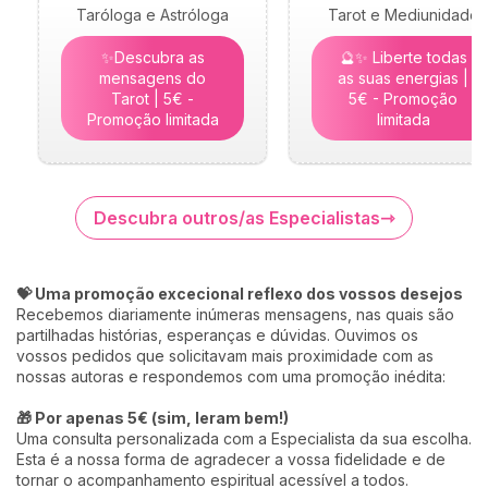
Taróloga e Astróloga
Tarot e Mediunidade
✨Descubra as
🔮✨ Liberte todas
mensagens do
as suas energias |
Tarot | 5€ -
5€ - Promoção
Promoção limitada
limitada
Descubra outros/as Especialistas
💝 Uma promoção excecional reflexo dos vossos desejos
Recebemos diariamente inúmeras mensagens, nas quais são
partilhadas histórias, esperanças e dúvidas. Ouvimos os
vossos pedidos que solicitavam mais proximidade com as
nossas autoras e respondemos com uma promoção inédita:
🎁 Por apenas 5€ (sim, leram bem!)
Uma consulta personalizada com a Especialista da sua escolha.
Esta é a nossa forma de agradecer a vossa fidelidade e de
tornar o acompanhamento espiritual acessível a todos.