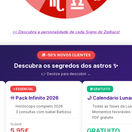
<< Descubra a personalidade de cada Signo do Zodíaco!
🎁 -50% NOVOS CLIENTES
Descubra os segredos dos astros ✨
👉 Deslize para descobrir →
⭐ ESSENCIAL
🎁 GRATUITO
♾️ Pack Infinito 2026
🌙 Calendário Luna
Horóscopo completo 2026
Todas as fases da Lua
3 consultas com Isabel Barbosa
Momentos favoráveis
PDF gratuito
11,90€
5,95€
GRATUITO