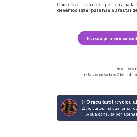
Como fazer com que a pessoa amada n
devemos fazer para não a afastar d
É a sua primeira consul
Nota*: Descon
**Serviço de Apoio ao Cliente, disp
✨ O meu tarot revelou a
🔮 As cartas indicam uma rev
→ A sua consulta por apena