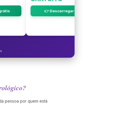
rátis
👉 Descarregar grátis
os
rológico?
 da pessoa por quem está