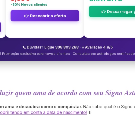
-50% Novos clientes
👉 Descarregar g
👉 Descobrir a oferta
📞 Dúvidas? Ligue
308 803 288
· ⭐ Avaliação 4,8/5
 Promoção exclusiva para novos clientes · Consultas por astrólogos certificad
uzir quem ama de acordo com seu Signo Ast
em ama e descubra como o conquistar.
Não sabe qual é o Signo
obrir tendo em conta a data de nascimento!
⬇