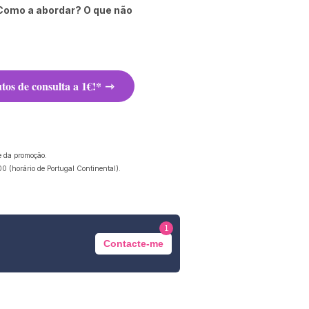
Como a abordar? O que não
tos de consulta a 1€!*
e da promoção.
0 (horário de Portugal Continental).
1
Contacte-me