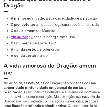
Dragão
A melhor qualidade:
a sua capacidade de persuasão
O pior defeito:
um pouco megalomaníaco/a e narcisista
O seu elemento:
a Madeira
Yin ou Yang?
Yang, a energia masculina
Os números da sorte:
1 e 7
A flor da sorte:
clerodendrum
A cor da sorte:
branco
A vida amorosa do Dragão: amem-
me
No amor, os/as nativos/as de Dragão são pessoas de uma
sinceridade e intensidade emocional de cortar a
respiração
. O seu carisma natural e a sua aura de confiança
atraem a vista como o coração. Mas atenção: o/a nativo/a de
Dragão não se contenta com relações superficiais;
procura
uma ligação profunda e significativa
. Quando ama, fá-lo