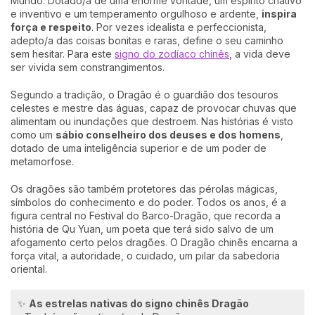
Mundo. Dotado/a de uma enorme vontade, um espírito criativo
e inventivo e um temperamento orgulhoso e ardente,
inspira
força e respeito
. Por vezes idealista e perfeccionista,
adepto/a das coisas bonitas e raras, define o seu caminho
sem hesitar. Para este
signo do zodíaco chinês
, a vida deve
ser vivida sem constrangimentos.
Segundo a tradição, o Dragão é o guardião dos tesouros
celestes e mestre das águas, capaz de provocar chuvas que
alimentam ou inundações que destroem. Nas histórias é visto
como um
sábio conselheiro dos deuses e dos homens
,
dotado de uma inteligência superior e de um poder de
metamorfose.
Os dragões são também protetores das pérolas mágicas,
símbolos do conhecimento e do poder. Todos os anos, é a
figura central no Festival do Barco-Dragão, que recorda a
história de Qu Yuan, um poeta que terá sido salvo de um
afogamento certo pelos dragões. O Dragão chinês encarna a
força vital, a autoridade, o cuidado, um pilar da sabedoria
oriental.
✨
As estrelas nativas do signo chinês Dragão