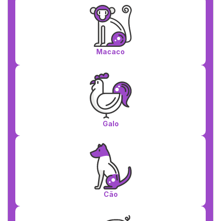
Macaco
Galo
Cão