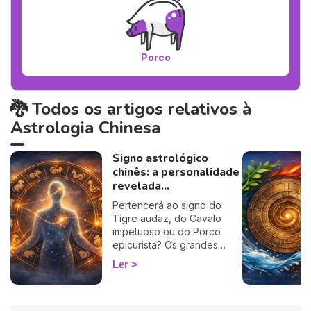
Porco
🐉 Todos os artigos relativos à
Astrologia Chinesa
Signo astrológico
chinês: a personalidade
revelada...
Pertencerá ao signo do
Tigre audaz, do Cavalo
impetuoso ou do Porco
epicurista? Os grandes
traços do seu caráter
Ler
encontram-se inscritos no
seu signo chinês.
Descobrir-se-á a
personalidade dos 12