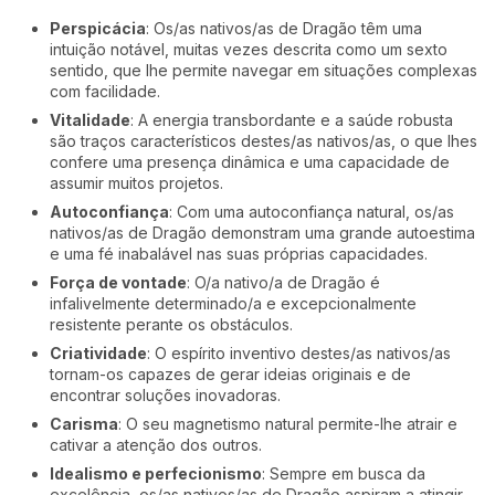
Perspicácia
: Os/as nativos/as de Dragão têm uma
intuição notável, muitas vezes descrita como um sexto
sentido, que lhe permite navegar em situações complexas
com facilidade.
Vitalidade
: A energia transbordante e a saúde robusta
são traços característicos destes/as nativos/as, o que lhes
confere uma presença dinâmica e uma capacidade de
assumir muitos projetos.
Autoconfiança
: Com uma autoconfiança natural, os/as
nativos/as de Dragão demonstram uma grande autoestima
e uma fé inabalável nas suas próprias capacidades.
Força de vontade
: O/a nativo/a de Dragão é
infalivelmente determinado/a e excepcionalmente
resistente perante os obstáculos.
Criatividade
: O espírito inventivo destes/as nativos/as
tornam-os capazes de gerar ideias originais e de
encontrar soluções inovadoras.
Carisma
: O seu magnetismo natural permite-lhe atrair e
cativar a atenção dos outros.
Idealismo e perfecionismo
: Sempre em busca da
excelência, os/as nativos/as de Dragão aspiram a atingir