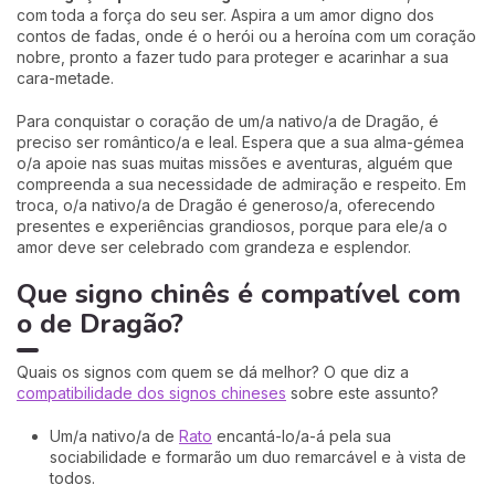
com toda a força do seu ser. Aspira a um amor digno dos
contos de fadas, onde é o herói ou a heroína com um coração
nobre, pronto a fazer tudo para proteger e acarinhar a sua
cara-metade.
Para conquistar o coração de um/a nativo/a de Dragão, é
preciso ser romântico/a e leal. Espera que a sua alma-gémea
o/a apoie nas suas muitas missões e aventuras, alguém que
compreenda a sua necessidade de admiração e respeito. Em
troca, o/a nativo/a de Dragão é generoso/a, oferecendo
presentes e experiências grandiosos, porque para ele/a o
amor deve ser celebrado com grandeza e esplendor.
Que signo chinês é compatível com
o de Dragão?
Quais os signos com quem se dá melhor? O que diz a
compatibilidade dos signos chineses
sobre este assunto?
Um/a nativo/a de
Rato
encantá-lo/a-á pela sua
sociabilidade e formarão um duo remarcável e à vista de
todos.