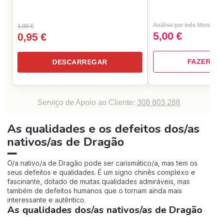
Análise por Inês Moreir
1,90 €
5,00 €
0,95 €
FAZER 
DESCARREGAR
Serviço de Apoio ao Cliente:
308 803 288
As qualidades e os defeitos dos/as
nativos/as de Dragão
O/a nativo/a de Dragão pode ser carismático/a, mas tem os
seus defeitos e qualidades. É um signo chinês complexo e
fascinante, dotado de muitas qualidades admiráveis, mas
também de defeitos humanos que o tornam ainda mais
interessante e autêntico.
As qualidades dos/as nativos/as de Dragão