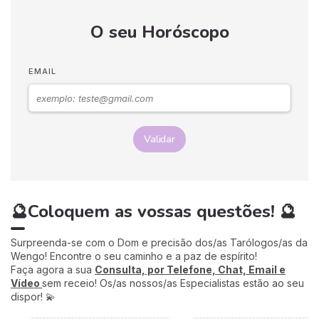
signos do bestiário Chinês,
O seu Horóscopo
o que permitirá um
autoconhecimento mais
profundo e uma melhor
compreensão de amigos,
EMAIL
família e colegas, mercê da
Astrologia Chinesa, uma
autêntica mina de sabedoria
e conhecimento.
Validar
🔮Coloquem as vossas questões! 🔮
Surpreenda-se com o Dom e precisão dos/as Tarólogos/as da
Wengo! Encontre o seu caminho e a paz de espírito!
Faça agora a sua
Consulta, por Telefone, Chat, Email e
Vídeo
sem receio! Os/as nossos/as Especialistas estão ao seu
dispor! 💫