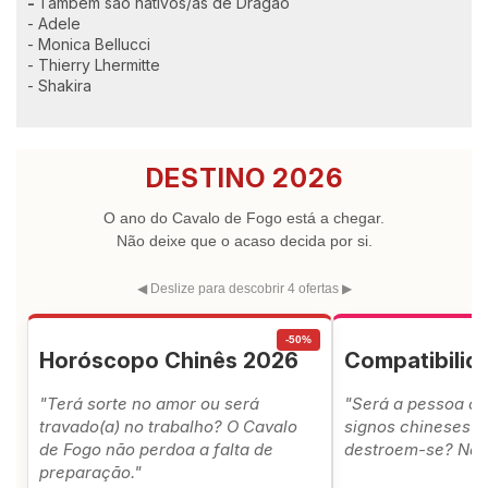
-
Também são nativos/as de Dragão
- Adele
- Monica Bellucci
- Thierry Lhermitte
- Shakira
DESTINO 2026
O ano do Cavalo de Fogo está a chegar.
Não deixe que o acaso decida por si.
◀ Deslize para descobrir 4 ofertas ▶
-50%
Horóscopo Chinês 2026
Compatibili
"Terá sorte no amor ou será
"Será a pessoa ce
travado(a) no trabalho? O Cavalo
signos chineses a
de Fogo não perdoa a falta de
destroem-se? Não 
preparação."