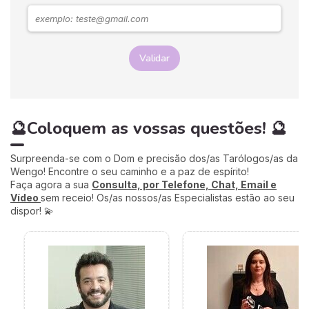
família e colegas, mercê da
Astrologia Chinesa, uma
autêntica mina de sabedoria
e conhecimento.
Validar
🔮Coloquem as vossas questões! 🔮
Surpreenda-se com o Dom e precisão dos/as Tarólogos/as da
Wengo! Encontre o seu caminho e a paz de espírito!
Faça agora a sua
Consulta, por Telefone, Chat, Email e
Vídeo
sem receio! Os/as nossos/as Especialistas estão ao seu
dispor! 💫