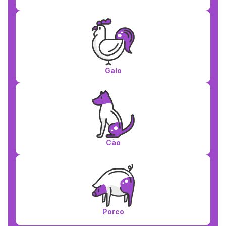
Galo
Cão
Porco