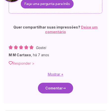
Faça uma pergunta para Inês
Quer compartilhar suas impressões?
Deixe um
comentário
Gostei
M M Cartaxo
,
há 7 anos
Responder >
Mostrar +
Comentar