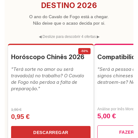
DESTINO 2026
O ano do Cavalo de Fogo está a chegar.
Não deixe que o acaso decida por si.
◀ Deslize para descobrir 4 ofertas ▶
-50%
Horóscopo Chinês 2026
Compatibili
"Terá sorte no amor ou será
"Será a pessoa ce
travado(a) no trabalho? O Cavalo
signos chineses a
de Fogo não perdoa a falta de
destroem-se? Não 
preparação."
Análise por Inês Moreir
1,90 €
5,00 €
0,95 €
FAZER 
DESCARREGAR