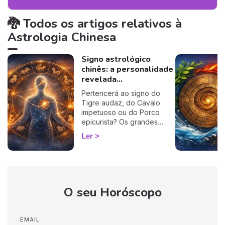
🐉 Todos os artigos relativos à
Astrologia Chinesa
Signo astrológico
chinês: a personalidade
revelada...
Pertencerá ao signo do
Tigre audaz, do Cavalo
impetuoso ou do Porco
epicurista? Os grandes
traços do seu caráter
Ler
encontram-se inscritos no
seu signo chinês.
Descobrir-se-á a
personalidade dos 12
signos do bestiário Chinês,
O seu Horóscopo
o que permitirá um
autoconhecimento mais
profundo e uma melhor
compreensão de amigos,
EMAIL