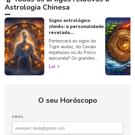
Astrologia Chinesa
Signo astrológico
chinês: a personalidade
revelada...
Pertencerá ao signo do
Tigre audaz, do Cavalo
impetuoso ou do Porco
epicurista? Os grandes
traços do seu caráter
Ler
encontram-se inscritos no
seu signo chinês.
Descobrir-se-á a
personalidade dos 12
signos do bestiário Chinês,
O seu Horóscopo
o que permitirá um
autoconhecimento mais
profundo e uma melhor
compreensão de amigos,
EMAIL
família e colegas, mercê da
Astrologia Chinesa, uma
autêntica mina de sabedoria