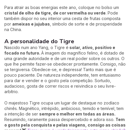
Para atrair as boas energias este ano, coloque no bolso um
cristal de olho de tigre, de cor vermelha ou verde
. Pode
também dispor no seu interior uma cesta de frutas composta
por
ameixas e jujubas
, símbolo de sorte e de prosperidade
na China.
A personalidade do Tigre
Nascido num ano Yang, o Tigre é
solar, ativo, positivo e
focado no futuro.
À imagem do magnífico felino, é dotado de
uma grande autoridade e de um real poder sobre os outros. O
que lhe permite fazer-se obedecer prontamente. Consigo, não
se tergiversa. Obedece-se, e depressa! Tanto mais que é
pouco paciente. De natureza independente, tem entusiasmo
para dar e vender e o gosto pela competição. Sortudo,
audacioso, gosta de correr riscos e reivindica o seu livre-
arbítrio.
O majestoso Tigre ocupa um lugar de destaque no zodíaco
chinês. Magnético, intrépido, ambicioso, temido e temível, tem
a intenção de ser
sempre o melhor em todas as áreas.
Resumindo, raramente passa despercebido e adora isso.
Tem
o gosto pela conquista e pelas viagens, consigo as coisas