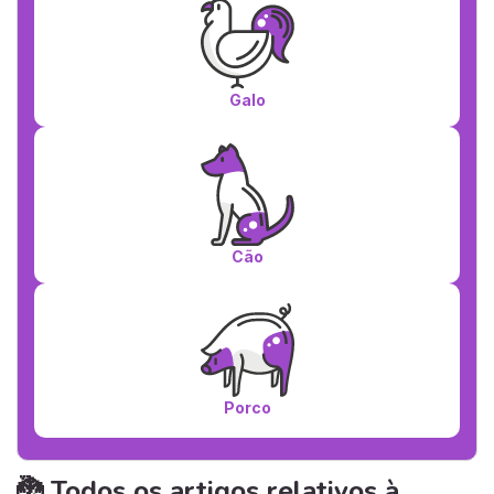
Galo
Cão
Porco
🐉 Todos os artigos relativos à