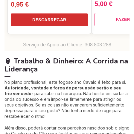
5,00 €
0,95 €
FAZER 
DESCARREGAR
Serviço de Apoio ao Cliente:
308 803 288
🏮 Trabalho & Dinheiro: A Corrida na
Liderança
No plano profissional, este fogoso ano Cavalo é feito para si.
Autoridade, vontade e força de persuasão serão o seu
trio vencedor
para subir na hierarquia. Não hesite em surfar a
onda do sucesso e em impor-se firmemente para atingir os
seus objetivos. Se as coisas não avançarem suficientemente
depressa para o seu gosto? Não tenha medo de rugir para
restabelecer o ritmo!
Além disso, poderá contar com parceiros nascidos sob o signo
do Cavalo ou do Cão para facilitar os seus empreendimentos.