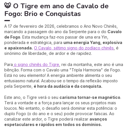
🐯 O Tigre em ano de Cavalo de
Fogo: Brio e Conquistas
A 17 de fevereiro de 2026, celebramos o Ano Novo Chinês,
marcando a passagem do ano da Serpente para o do
Cavalo
de Fogo
. Esta mudança faz-nos passar de uma era Yin,
ponderada e estratégica, para
uma energia Yang, explosiva
e apaixonada.
O Cavalo, sétimo signo do zodíaco chinês
, é
sinónimo de liberdade, de ardor e de rapidez.
Para
o signo chinês do Tigre
, rei da montanha, este ano é uma
bênção. Forma com o Cavalo uma "Tripla Harmonia" de Fogo.
Está no seu elemento! A energia ambiente alimenta o seu
entusiasmo natural. Acabou-se o tempo da reflexão imposto
pela Serpente,
é hora da audácia e da conquista.
Este ano, o Tigre verá o seu
carisma tornar-se magnético
.
Terá a vontade e a força para lançar os seus projetos mais
loucos. No entanto, o desafio será dominar esta potência: o
duplo Fogo (o do ano e o seu) pode provocar faíscas. Ao
canalizar este ardor, o Tigre poderá realizar
avanços
espetaculares e rápidos em todos os domínios.