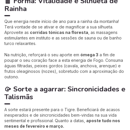
🧧 Forma: Vitalidade e Silhueta de
Rainha
Que energia neste início de ano para a rainha da montanha!
Terá vontade de se ativar e de magnificar a sua silhueta.
Aproveite as
corridas tónicas na floresta
, as massagens
estimulantes em instituto e as sessões de sauna ou de banho
turco relaxantes.
Na nutrição, reforçará o seu aporte em
ómega 3
a fim de
poupar o seu coração face a esta energia de Fogo. Consuma
águas filtradas, peixes gordos (cavala, anchova, arenque) e
frutos oleaginosos (nozes), sobretudo com a aproximação do
outono.
🥠 Sorte a agarrar: Sincronicidades e
Talismãs
A sorte estará presente para o Tigre. Beneficiará de acasos
inesperados e de sincronicidades bem-vindas na sua vida
sentimental e profissional. Quanto a datas,
aposte tudo nos
meses de fevereiro e março.