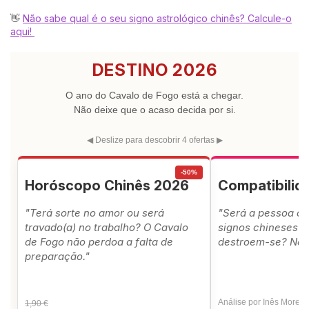
👋
Não sabe qual é o seu signo astrológico chinês? Calcule-o
aqui!
DESTINO 2026
O ano do Cavalo de Fogo está a chegar.
Não deixe que o acaso decida por si.
◀ Deslize para descobrir 4 ofertas ▶
-50%
Horóscopo Chinês 2026
Compatibili
"Terá sorte no amor ou será
"Será a pessoa ce
travado(a) no trabalho? O Cavalo
signos chineses a
de Fogo não perdoa a falta de
destroem-se? Não 
preparação."
Análise por Inês Moreir
1,90 €