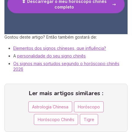
⏬ Descarregar o meu horóscopo chinês
completo
Gostou deste artigo? Então também gostará de:
Elementos dos signos chineses, que influência?
A
personalidade do seu signo chinês
Os signos mais sortudos segundo o horóscopo chinês
2026
Ler mais artigos similares :
Astrologia Chinesa
Horóscopo
Horóscopo Chinês
Tigre