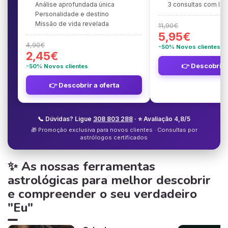
Análise aprofundada única
3 consultas com Is
Personalidade e destino
Missão de vida revelada
11,90€
5,95€
4,90€
-50% Novos clientes
2,45€
👉 Descobrir 
-50% Novos clientes
👉 Descobrir a oferta
📞 Dúvidas? Ligue
308 803 288
· ⭐ Avaliação 4,8/5
🎁 Promoção exclusiva para novos clientes · Consultas por
astrólogos certificados
✨ As nossas ferramentas
astrológicas para melhor descobrir
e compreender o seu verdadeiro
"Eu"