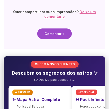
Quer compartilhar suas impressões?
Deixe um
comentário
Comentar
🎁 -50% NOVOS CLIENTES
Descubra os segredos dos astros ✨
👉 Deslize para descobrir →
👑 PREMIUM
⭐ ESSENCIAL
✨ Mapa Astral Completo
♾️ Pack Infinito 
Por Isabel Barbosa
Horóscopo complet