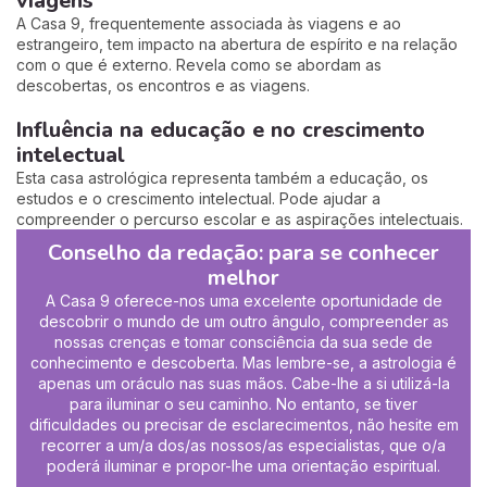
viagens
A Casa 9, frequentemente associada às viagens e ao
estrangeiro, tem impacto na abertura de espírito e na relação
com o que é externo. Revela como se abordam as
descobertas, os encontros e as viagens.
Influência na educação e no crescimento
intelectual
Esta casa astrológica representa também a educação, os
estudos e o crescimento intelectual. Pode ajudar a
compreender o percurso escolar e as aspirações intelectuais.
Conselho da redação:
para se conhecer
melhor
A Casa 9 oferece-nos uma excelente oportunidade de
descobrir o mundo de um outro ângulo, compreender as
nossas crenças e tomar consciência da sua sede de
conhecimento e descoberta.
Mas lembre-se, a astrologia é
apenas um oráculo nas suas mãos. Cabe-lhe a si utilizá-la
para iluminar o seu caminho. No entanto, se tiver
dificuldades ou precisar de esclarecimentos, não hesite em
recorrer a um/a dos/as nossos/as especialistas, que o/a
poderá iluminar e propor-lhe uma orientação espiritual.