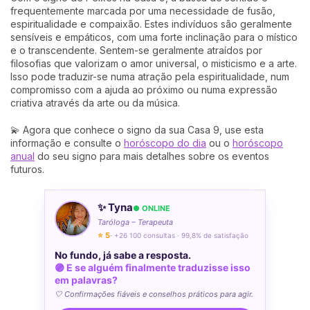
frequentemente marcada por uma necessidade de fusão,
espiritualidade e compaixão. Estes indivíduos são geralmente
sensíveis e empáticos, com uma forte inclinação para o místico
e o transcendente. Sentem-se geralmente atraídos por
filosofias que valorizam o amor universal, o misticismo e a arte.
Isso pode traduzir-se numa atração pela espiritualidade, num
compromisso com a ajuda ao próximo ou numa expressão
criativa através da arte ou da música.
💫 Agora que conhece o signo da sua Casa 9, use esta
informação e consulte o
horóscopo do dia
ou o
horóscopo
anual
do seu signo para mais detalhes sobre os eventos
futuros.
✨ Tyna
● ONLINE
Taróloga – Terapeuta
⭐ 5
· +26 100 consultas · 99,8% de satisfação
No fundo, já sabe a resposta.
🟣 E se alguém finalmente traduzisse isso
em palavras?
🤍 Confirmações fiáveis e conselhos práticos para agir.