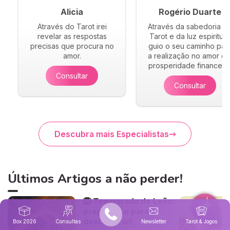
Alicia
Rogério Duarte
Através do Tarot irei
Através da sabedoria d
revelar as respostas
Tarot e da luz espiritual
precisas que procura no
guio o seu caminho par
amor.
a realização no amor e 
prosperidade financeira
Consultar
Consultar
Descubra mais Especialistas
Últimos Artigos a não perder!
🦁 Temporada de Leão:
prepare-se para
deslumbrar!
Box 2026
Consultas
Newsletter
Tarot & Jogos