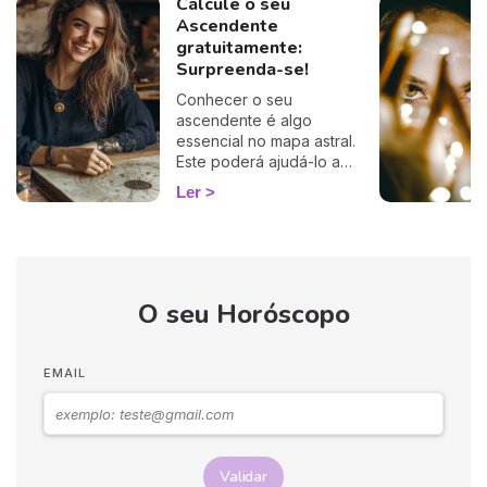
Calcule o seu
Ascendente
gratuitamente:
Surpreenda-se!
Conhecer o seu
ascendente é algo
essencial no mapa astral.
Este poderá ajudá-lo a
compreender o porquê de
Ler
alguns comportamentos e
que imagem transmite aos
outros… Calcule o seu
ascendente gratuitamente e
descubra como este
O seu Horóscopo
influencia o seu Signo Solar
e as suas relações. É um
cálculo simples e fiável a
100%, apenas precisa de
EMAIL
ter a hora e o local do seu
nascimento.
Validar