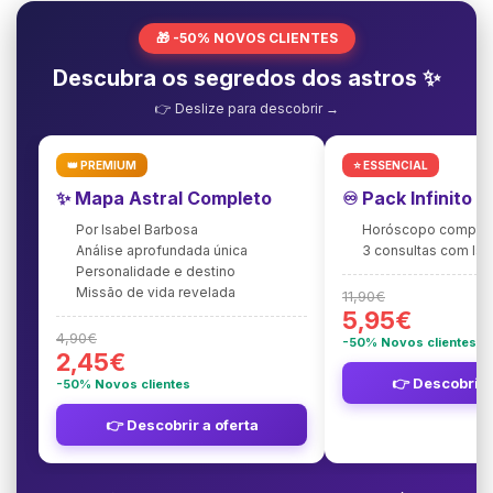
🎁 -50% NOVOS CLIENTES
Descubra os segredos dos astros ✨
👉 Deslize para descobrir →
👑 PREMIUM
⭐ ESSENCIAL
✨ Mapa Astral Completo
♾️ Pack Infinito 
Por Isabel Barbosa
Horóscopo complet
Análise aprofundada única
3 consultas com Is
Personalidade e destino
Missão de vida revelada
11,90€
5,95€
4,90€
-50% Novos clientes
2,45€
👉 Descobrir 
-50% Novos clientes
👉 Descobrir a oferta