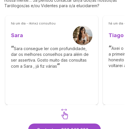
nossa mente… Já pensou contactar um/a dos/as nossos/as
Tarólogos/as e/ou Videntes para o/a elucidarem?
há um dia - rkinxz consultou
há um dia - 
Tiago
Sara
Axei o T
Sara consegue ler com profundidade,
a primeira
dar os melhores conselhos para além de
honesto e 
ser assertiva. Gosto muito das consultas
voltarei a
com a Sara , já fiz várias
obrigado p
Descubra Sara