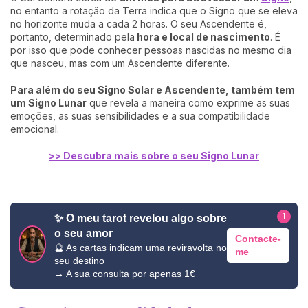
no entanto a rotação da Terra indica que o Signo que se eleva
no horizonte muda a cada 2 horas. O seu Ascendente é,
portanto, determinado pela
hora e local de nascimento
. É
por isso que pode conhecer pessoas nascidas no mesmo dia
que nasceu, mas com um Ascendente diferente.
Para além do seu Signo Solar e Ascendente, também tem
um Signo Lunar
que revela a maneira como exprime as suas
emoções, as suas sensibilidades e a sua compatibilidade
emocional.
>> Descubra mais sobre o seu Signo Lunar
1
✨ O meu tarot revelou algo sobre
o seu amor
Contacte-
🔮 As cartas indicam uma reviravolta no
me
seu destino
→ A sua consulta por apenas 1€