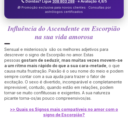
📞 Dúvidas? Ligue
308 803 288
· ⭐ Avaliação 4,8/5
🎁 Promoção exclusiva para novos clientes · Consultas por
astrólogos certificados
Influência do Ascendente em Escorpião
na sua vida amorosa
Sensual e misterioso/a são os melhores adjetivos para
descrever o signo de Escorpião no amor. Estas
pessoas
gostam de seduzir, mas muitas vezes movem-se
a um ritmo mais rápido do que a sua cara-metade
, o que
causa muita frustração. Paixão é o seu nome do meio e podem
sempre contar com a sua ajuda para trazer o fator de
excitação. O sexo é divertido, incomparável e completamente
imprevisivel, contudo, quando estão em relações, podem
tornar-se muito conflituosas e exigentes. A sua natureza
picante torna-os/as pouco compreensivos/as.
>> Quais os Signos mais compatíveis no amor com o
signo de Escorpião?