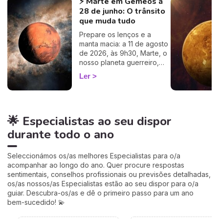
⚡ Marte em Gémeos a
descubra como este
28 de junho: O trânsito
influencia o seu Signo Solar
e as suas relações. É um
que muda tudo
cálculo simples e fiável a
Prepare os lenços e a
100%, apenas precisa de
manta macia: a 11 de agosto
ter a hora e o local do seu
de 2026, às 9h30, Marte, o
nascimento.
nosso planeta guerreiro,
guarda a espada, deixa a
Ler
agitação mental de Gémeos
e aninha-se no signo terno
e lunar do Caranguejo, até
cerca de 27 de setembro.
🌟 Especialistas ao seu dispor
Muitos astrólogos
desprezam este trânsito por
durante todo o ano
o acharem «fraco»… mas eu
vou mostrar-lhe porque é
talvez um dos mais
Seleccionámos os/as melhores Especialistas para o/a
profundamente humanos do
acompanhar ao longo do ano. Quer procure respostas
ano. Siga-me: o seu
sentimentais, conselhos profissionais ou previsões detalhadas,
coração vai perceber. 💛
os/as nossos/as Especialistas estão ao seu dispor para o/a
guiar. Descubra-os/as e dê o primeiro passo para um ano
bem-sucedido! 💫