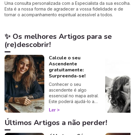
Uma consulta personalizada com a Especialista da sua escolha.
Esta é a nossa forma de agradecer a vossa fidelidade e de
tornar o acompanhamento espiritual acessível a todos.
✨ Os melhores Artigos para se
(re)descobrir!
Calcule o seu
Ascendente
gratuitamente:
Surpreenda-se!
Conhecer o seu
ascendente é algo
essencial no mapa astral.
Este poderá ajudá-lo a
compreender o porquê de
Ler
alguns comportamentos e
que imagem transmite aos
Últimos Artigos a não perder!
outros… Calcule o seu
ascendente gratuitamente e