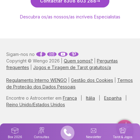
Contactar o
308 803 288
Descubra os/as nossos/as incríveis Especialistas
Sigam-nos no
Copyright © Wengo 2026 |
Quem somos?
|
Perguntas
frequentes
|
Jogos e Tiragem de Tarot gratuitos/a
Regulamento Interno WENGO
|
Gestão dos Cookies
|
Termos
de Proteção dos Dados Pessoais
Encontre o Astrocenter em
França
|
Itália
|
Espanha
|
Reino Unido/Estados Unidos
Box 2026
Consultas
Newsletter
Tarot & Jogos