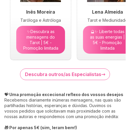
Inês Moreira
Lena Almeida
Taróloga e Astróloga
Tarot e Mediunidade
✨Descubra as
🔮✨ Liberte todas
mensagens do
as suas energias |
Tarot | 5€ -
5€ - Promoção
Promoção limitada
limitada
Descubra outros/as Especialistas
💝 Uma promoção excecional reflexo dos vossos desejos
Recebemos diariamente inúmeras mensagens, nas quais são
partilhadas histórias, esperanças e dúvidas. Ouvimos os
vossos pedidos que solicitavam mais proximidade com as
nossas autoras e respondemos com uma promoção inédita:
🎁 Por apenas 5€ (sim, leram bem!)