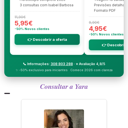
3 consultas com Isabel Barbosa
Previsões detalhad
Formato PDF
11,90€
5,95€
9,90€
4,95€
-50% Novos clientes
-50% Novos clientes
👉 Descobrir a oferta
👉 Descobrir 
📞 Informações:
308 803 288
· ⭐ Avaliação 4,8/5
✨ -50% exclusivo para iniciantes · Comece 2026 com clareza
Consultar a Yara