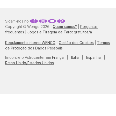
moldam as nossas escolhas
e como ficamos presos a
dinâmicas automáticas.
Neste artigo, descubra as
Sigam-nos no
chaves para identificar
Copyright © Wengo 2026 |
Quem somos?
|
Perguntas
estes padrões ocultos,
frequentes
|
Jogos e Tiragem de Tarot gratuitos/a
libertar-se do passado e,
sobretudo, compreender
como a cura da relação
Regulamento Interno WENGO
|
Gestão dos Cookies
|
Termos
consigo mesmo(a) é o
de Proteção dos Dados Pessoais
verdadeiro segredo para
atrair um amor saudável,
Encontre o Astrocenter em
França
|
Itália
|
Espanha
|
consciente e recíproco.
Reino Unido/Estados Unidos