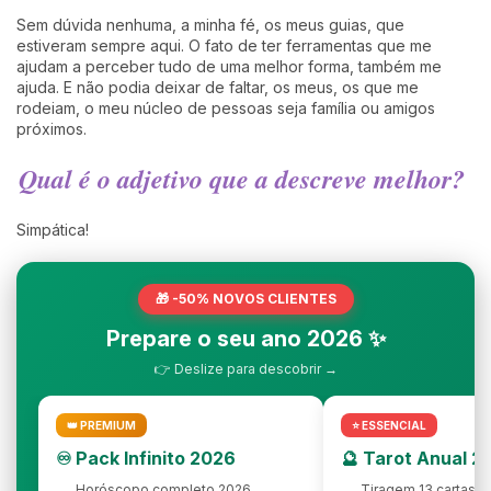
Sem dúvida nenhuma, a minha fé, os meus guias, que
estiveram sempre aqui. O fato de ter ferramentas que me
ajudam a perceber tudo de uma melhor forma, também me
ajuda. E não podia deixar de faltar, os meus, os que me
rodeiam, o meu núcleo de pessoas seja família ou amigos
próximos.
Qual é o adjetivo que a descreve melhor?
Simpática!
🎁 -50% NOVOS CLIENTES
Prepare o seu ano 2026 ✨
👉 Deslize para descobrir →
👑 PREMIUM
⭐ ESSENCIAL
♾️ Pack Infinito 2026
🔮 Tarot Anual 2
Horóscopo completo 2026
Tiragem 13 cartas