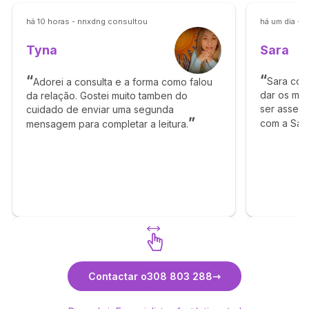
há 10 horas - nnxdng consultou
há um dia - 
Sara
Tyna
Sara con
Adorei a consulta e a forma como falou
dar os me
da relação. Gostei muito tamben do
ser assert
cuidado de enviar uma segunda
com a Sara 
mensagem para completar a leitura.
Descubra Tyna
Contactar o
308 803 288