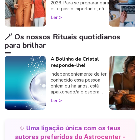
2026. Para se preparar para
este passo importante, não
perca o nosso horóscopo
Ler
especial de regresso às
aulas!
🪄 Os nossos Rituais quotidianos
para brilhar
A Bolinha de Cristal
responde-lhe!
Independentemente de ter
conhecido essa pessoa
ontem ou há anos, está
apaixonado/a e espera
desesperadamente por um
Ler
telefonema ou uma
mensagem? Mas, nem sinal
de vida… Será que essa
pessoa nutre os mesmos
✨
Uma ligação única com os teus
sentimentos por si? Estará a
pensar em si neste
autores preferidos do Astrocenter -
momento?