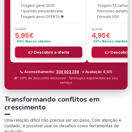
Tiragem geral 2026
Tiragem 13 cartas
1 questão personalizada
Previsões detalhad
Tiragem amor OFERTA 💝
Formato PDF
11,90€
9,90€
5,95€
4,95€
-50% Novos clientes
-50% Novos clientes
👉 Descobrir a oferta
👉 Descobrir 
📞 Aconselhamento:
308 803 288
· ⭐ Avaliação 4,8/5
🎁 -50% de desconto exclusivo · Tarólogos experientes ao seu
serviço
Transformando conflitos em
crescimento
Uma relação difícil não precisa ser um peso. Com atenção e
cuidado, é possível usar os desafios como ferramentas de
evolução: