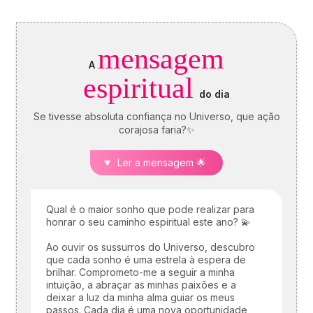
que imagem transmite aos
outros… Calcule o seu
ascendente gratuitamente e
descubra como este
mensagem
influencia o seu Signo Solar
A
e as suas relações. É um
espiritual
cálculo simples e fiável a
do dia
100%, apenas precisa de
ter a hora e o local do seu
Se tivesse absoluta confiança no Universo, que ação
nascimento.
corajosa faria?✨
Ler a mensagem 🌟
Qual é o maior sonho que pode realizar para
honrar o seu caminho espiritual este ano? 💫
Ao ouvir os sussurros do Universo, descubro
que cada sonho é uma estrela à espera de
brilhar. Comprometo-me a seguir a minha
intuição, a abraçar as minhas paixões e a
deixar a luz da minha alma guiar os meus
passos. Cada dia é uma nova oportunidade