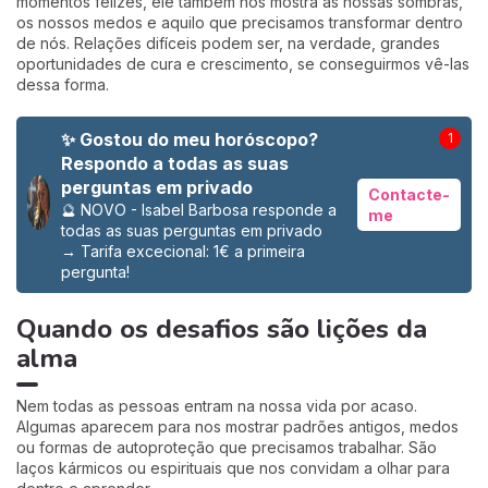
momentos felizes, ele também nos mostra as nossas sombras,
os nossos medos e aquilo que precisamos transformar dentro
de nós. Relações difíceis podem ser, na verdade, grandes
oportunidades de cura e crescimento, se conseguirmos vê-las
dessa forma.
✨ Gostou do meu horóscopo?
1
Respondo a todas as suas
perguntas em privado
Contacte-
🔮 NOVO - Isabel Barbosa responde a
me
todas as suas perguntas em privado
→
Tarifa excecional: 1€ a primeira
pergunta!
Quando os desafios são lições da
alma
Nem todas as pessoas entram na nossa vida por acaso.
Algumas aparecem para nos mostrar padrões antigos, medos
ou formas de autoproteção que precisamos trabalhar. São
laços kármicos ou espirituais que nos convidam a olhar para