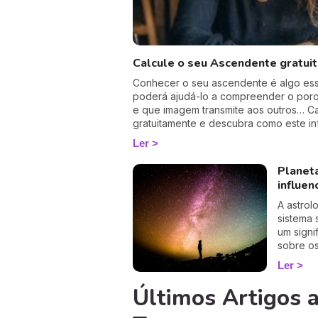
Calcule o seu Ascendente gratui
Conhecer o seu ascendente é algo esse
poderá ajudá-lo a compreender o por
e que imagem transmite aos outros… C
gratuitamente e descubra como este inf
suas relações. É um cálculo simples e 
Ler
ter a hora e o local do seu nascimento.
Planet
influen
A astrol
sistema 
um signi
sobre o
astronóm
Ler
como os 
Últimos Artigos a