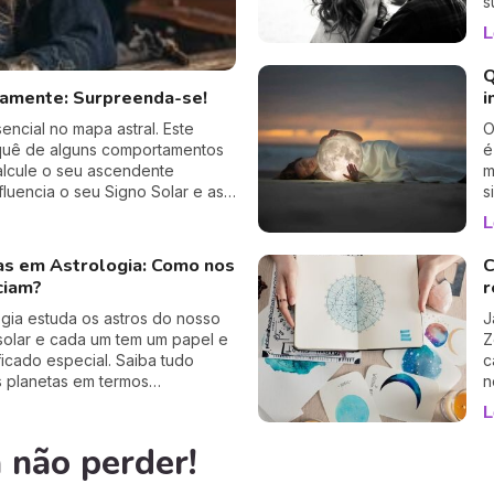
s
d
L
d
v
Q
d
tamente: Surpreenda-se!
i
a
ncial no mapa astral. Este
O
quê de alguns comportamentos
é
alcule o seu ascendente
m
luencia o seu Signo Solar e as
s
fiável a 100%, apenas precisa de
t
L
c
s
as em Astrologia: Como nos
C
p
ciam?
r
s
a
ogia estuda os astros do nosso
J
solar e cada um tem um papel e
Z
ficado especial. Saiba tudo
c
s planetas em termos
n
icos e astrológicos e descubra
f
L
astros o/a poderão influenciar...
n
p
 não perder!
o
m