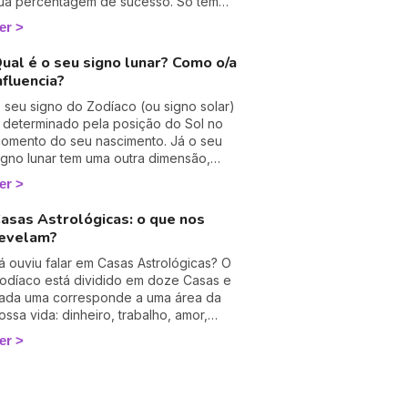
ua percentagem de sucesso. Só tem
e colocar o seu signo astrológico e o
er
a sua cara-metade para descobrir as
ossas afinidades. Não se esqueça de
ual é o seu signo lunar? Como o/a
eixar um comentário para dizer o que
nfluencia?
chou! 💕🌈
 seu signo do Zodíaco (ou signo solar)
 determinado pela posição do Sol no
omento do seu nascimento. Já o seu
igno lunar tem uma outra dimensão,
ambém essencial mais menos
er
onhecida. Na astrologia, a Lua
imboliza o inconsciente, as emoções
asas Astrológicas: o que nos
rofundas e as reações instintivas que
evelam?
e manifestam quando não estamos sob
 influência do nosso ego solar. 🌜
á ouviu falar em Casas Astrológicas? O
odíaco está dividido em doze Casas e
ada uma corresponde a uma área da
ossa vida: dinheiro, trabalho, amor,
amília... Calculadas a partir da hora do
er
ascimento, estas são imprescindíveis
ara compreender a sua personalidade,
 seu presente e futuro! Descubra sem
ais tardar os seus significados!