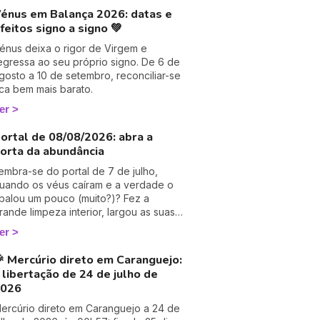
énus em Balança 2026: datas e
feitos signo a signo 💚
énus deixa o rigor de Virgem e
egressa ao seu próprio signo. De 6 de
gosto a 10 de setembro, reconciliar-se
ica bem mais barato.
er
ortal de 08/08/2026: abra a
orta da abundância
embra-se do portal de 7 de julho,
uando os véus caíram e a verdade o
balou um pouco (muito?)? Fez a
rande limpeza interior, largou as suas
lusões… e agora o Universo bem lhe
er
eve alguma coisa, não é? 😊 É
xatamente aqui que entra o portal
 Mercúrio direto em Caranguejo:
ionsgate de 08/08/2026. Depois da
 libertação de 24 de julho de
esilusão sagrada do 7.7 chega o
2026
empo da colheita. Este portal não
ussurra: ruge. Fala de abundância, de
ercúrio direto em Caranguejo a 24 de