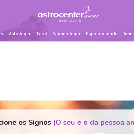
os
Astrologia
Tarot
Numerologia
Espiritualidade
Amor
cione os Signos
(O seu e o da pessoa a