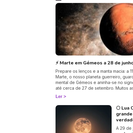
⚡ Marte em Gémeos a 28 de junho
Prepare os lenços e a manta macia: a 1
Marte, o nosso planeta guerreiro, guar
mental de Gémeos e aninha-se no signo
até cerca de 27 de setembro. Muitos 
trânsito por o acharem «fraco»… mas e
Ler
talvez um dos mais profundamente hum
coração vai perceber. 💛
🌕 Lua 
grande 
verdad
A 29 de 