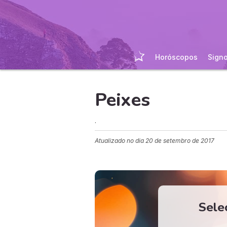
Horóscopos
Sign
Peixes
.
Atualizado no dia
20 de setembro de 2017
Sele