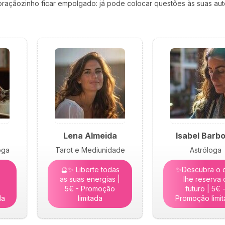
açãozinho ficar empolgado: já pode colocar questões às suas auto
Lena Almeida
Isabel Barb
oga
Tarot e Mediunidade
Astróloga
🔮✨ Liberte todas
✨Descubra o 
as suas energias |
lhe reserva 
5€ - Promoção
futuro | 5€ 
da
limitada
Promoção limi