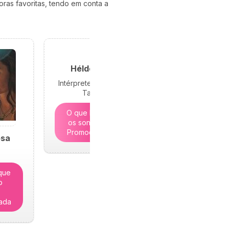
ras favoritas, tendo em conta a
Hélder Sousa
Intérprete de Sonhos e
Tarólogo
O que lhe revelam
os sonhos? | 5€ -
Promoção limitada
osa
que
o
-
tada