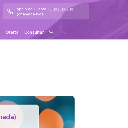
Apoio ao Cliente -
308 803 288
(chamada local)
Oferta
Consultar
mada)