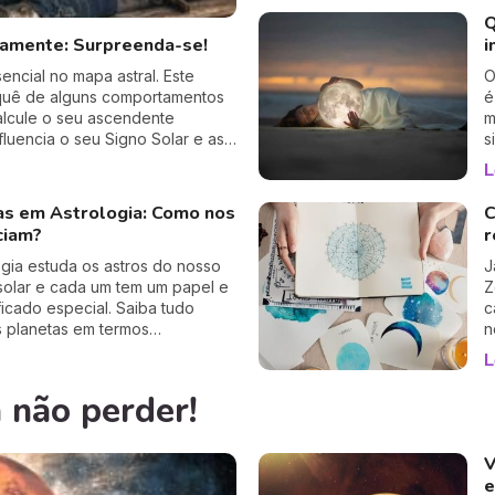
v
Q
d
tamente: Surpreenda-se!
i
a
ncial no mapa astral. Este
O
quê de alguns comportamentos
é
alcule o seu ascendente
m
luencia o seu Signo Solar e as
s
fiável a 100%, apenas precisa de
t
L
c
s
as em Astrologia: Como nos
C
p
ciam?
r
s
a
ogia estuda os astros do nosso
J
solar e cada um tem um papel e
Z
ficado especial. Saiba tudo
c
s planetas em termos
n
icos e astrológicos e descubra
f
L
astros o/a poderão influenciar...
n
p
 não perder!
o
m
V
e