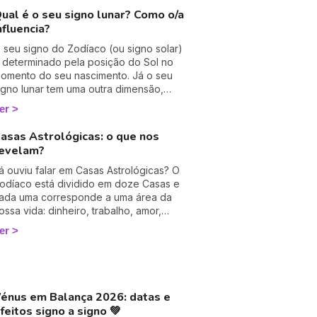
ossas afinidades. Não se esqueça de
ual é o seu signo lunar? Como o/a
eixar um comentário para dizer o que
nfluencia?
chou! 💕🌈
 seu signo do Zodíaco (ou signo solar)
 determinado pela posição do Sol no
omento do seu nascimento. Já o seu
igno lunar tem uma outra dimensão,
ambém essencial mais menos
er
onhecida. Na astrologia, a Lua
imboliza o inconsciente, as emoções
asas Astrológicas: o que nos
rofundas e as reações instintivas que
evelam?
e manifestam quando não estamos sob
 influência do nosso ego solar. 🌜
á ouviu falar em Casas Astrológicas? O
odíaco está dividido em doze Casas e
ada uma corresponde a uma área da
ossa vida: dinheiro, trabalho, amor,
amília... Calculadas a partir da hora do
er
ascimento, estas são imprescindíveis
ara compreender a sua personalidade,
 seu presente e futuro! Descubra sem
ais tardar os seus significados!
énus em Balança 2026: datas e
feitos signo a signo 💚