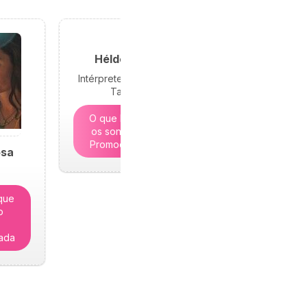
Hélder Sousa
Intérprete de Sonhos e
Tarólogo
O que lhe revelam
os sonhos? | 5€ -
Promoção limitada
osa
que
o
-
tada