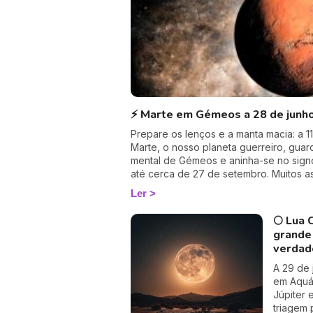
⚡ Marte em Gémeos a 28 de junho
Prepare os lenços e a manta macia: a 1
Marte, o nosso planeta guerreiro, guar
mental de Gémeos e aninha-se no signo
até cerca de 27 de setembro. Muitos 
trânsito por o acharem «fraco»… mas e
Ler
talvez um dos mais profundamente hum
coração vai perceber. 💛
🌕 Lua 
grande 
verdad
A 29 de 
em Aquár
Júpiter 
triagem 