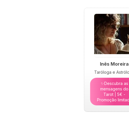
Inês Moreira
Taróloga e Astról
✨Descubra as
mensagens do
Tarot | 5€ -
Promoção limita