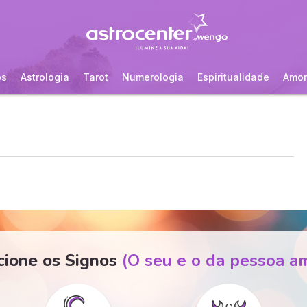
os
Astrologia
Tarot
Numerologia
Espiritualidade
Amor
cione os Signos
(O seu e o da pessoa a