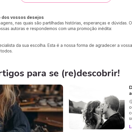
o dos vossos desejos
ens, nas quais são partilhadas histórias, esperanças e dúvidas.
nossas autoras e respondemos com uma promoção inédita:
ialista da sua escolha. Esta é a nossa forma de agradecer a vossa 
 todos.
igos para se (re)descobrir!
D
a

o
c
s
d
L
d