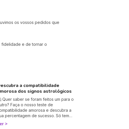
 Ouvimos os vossos pedidos que
fidelidade e de tornar o
escubra a compatibilidade
morosa dos signos astrológicos
 Quer saber se foram feitos um para o
utro? Faça o nosso teste de
ompatibilidade amorosa e descubra a
ua percentagem de sucesso. Só tem
e colocar o seu signo astrológico e o
er
a sua cara-metade para descobrir as