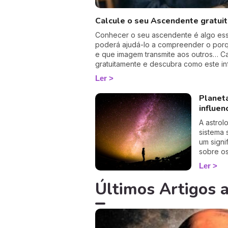
Calcule o seu Ascendente gratui
Conhecer o seu ascendente é algo esse
poderá ajudá-lo a compreender o por
e que imagem transmite aos outros… C
gratuitamente e descubra como este inf
suas relações. É um cálculo simples e 
Ler
ter a hora e o local do seu nascimento.
Planet
influen
A astrol
sistema 
um signi
sobre o
astronóm
Ler
como os 
Últimos Artigos a