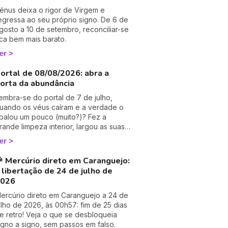
énus deixa o rigor de Virgem e
egressa ao seu próprio signo. De 6 de
gosto a 10 de setembro, reconciliar-se
ica bem mais barato.
er
ortal de 08/08/2026: abra a
orta da abundância
embra-se do portal de 7 de julho,
uando os véus caíram e a verdade o
balou um pouco (muito?)? Fez a
rande limpeza interior, largou as suas
lusões… e agora o Universo bem lhe
er
eve alguma coisa, não é? 😊 É
xatamente aqui que entra o portal
 Mercúrio direto em Caranguejo:
ionsgate de 08/08/2026. Depois da
 libertação de 24 de julho de
esilusão sagrada do 7.7 chega o
2026
empo da colheita. Este portal não
ussurra: ruge. Fala de abundância, de
ercúrio direto em Caranguejo a 24 de
rilho e de manifestação. Deixe-me
ulho de 2026, às 00h57: fim de 25 dias
evá-lo pela mão para atravessar esta
e retro! Veja o que se desbloqueia
orta dourada e colher finalmente o que
igno a signo, sem passos em falso.