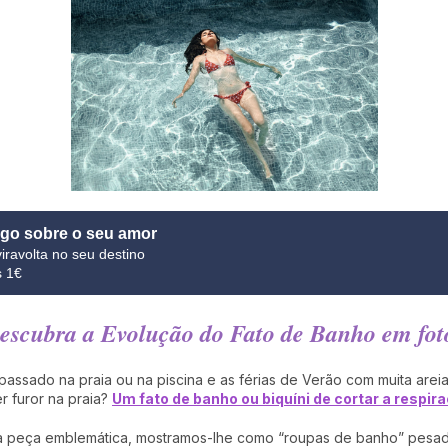
lgo sobre o seu amor
iravolta no seu destino
s 1€
escubra a Evolução do Fato de Banho em fot
sado na praia ou na piscina e as férias de Verão com muita areia 
r furor na praia?
Um fato de banho ou biquíni de cortar a respir
ta peça emblemática, mostramos-lhe como “roupas de banho” pesad