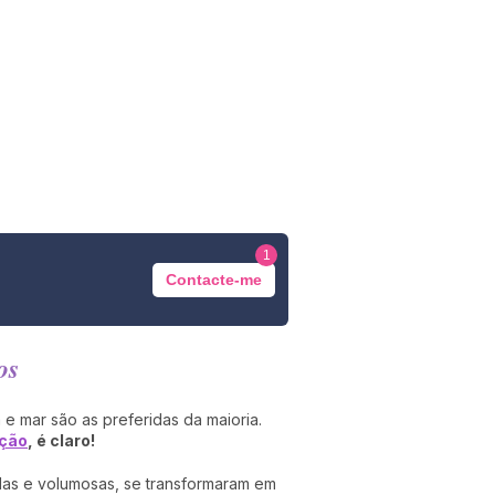
1
Contacte-me
os
e mar são as preferidas da maioria.
ação
, é claro!
as e volumosas, se transformaram em