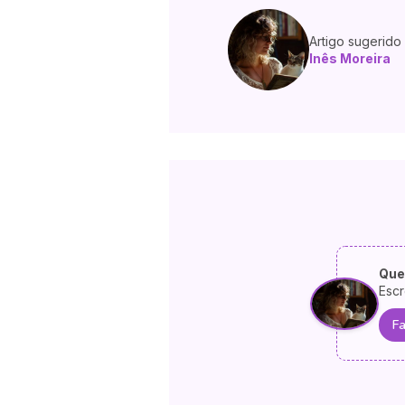
Artigo sugerido
Inês Moreira
Que
Escr
Fa