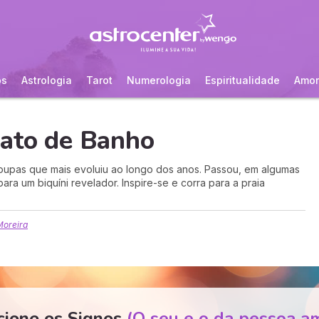
os
Astrologia
Tarot
Numerologia
Espiritualidade
Amor
Fato de Banho
oupas que mais evoluiu ao longo dos anos. Passou, em algumas
ra um biquíni revelador. Inspire-se e corra para a praia
Moreira
cione os Signos
(O seu e o da pessoa a