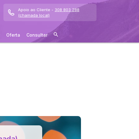
Apoio ao Cliente -
308 803 288
(chamada local)
Oferta
Consultar
mada)