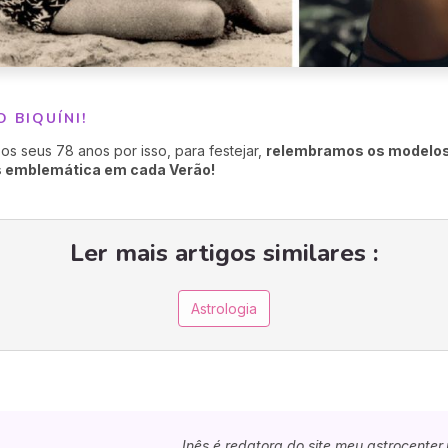
O BIQUÍNI!
os seus 78 anos por isso, para festejar,
relembramos os modelos
s emblemática em cada Verão!
Ler mais artigos similares :
Astrologia
Inês é redatora do site meu.astrocente